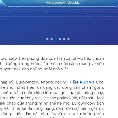
owindow tiên phong đưa cửa hiện đại uPVC tiêu chuẩn
hị trường trong nước, làm nên cuộc cách mạng về cửa
nguyên mới” cho những ngôi nhà Việt.
 thập kỷ, Eurowindow không ngừng
TIÊN PHONG
ứng
hệ mới, phát triển đa dạng các dòng sản phẩm gồm:
 nhôm, vách nhôm kính lớn, cửa gỗ, cửa gỗ chống cháy,
ửa cuốn, cửa thủy lực, các sản phẩm kính, nội thất… Mới
giải pháp cửa thông minh thế hệ mới Eurowindow tích
 4.0, thiết kế đa công năng, đem đến sự tiện nghi tối
 dùng. Luôn dẫn dắt nhu cầu và tạo ra xu hướng tiêu