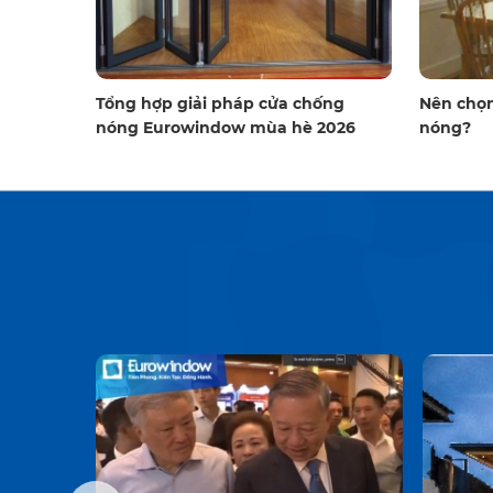
à vách nhôm kính
Với định hướng lấy con người làm trung tâm 
cấp nổi bật tại khu
vững, Eurowindow vừa khởi động chiến dịch “9
nhất”, thể hiện cam kết mạnh mẽ của Ban Lãn
Tổng hợp giải pháp cửa chống
Nên chọn
nóng Eurowindow mùa hè 2026
nóng?