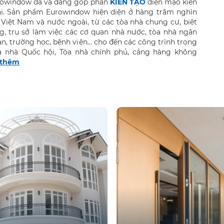
rowindow đã và đang góp phần
KIẾN TẠO
diện mạo kiến
hị. Sản phẩm Eurowindow hiện diện ở hàng trăm nghìn
i Việt Nam và nước ngoài, từ các tòa nhà chung cư, biệt
g, trụ sở làm việc các cơ quan nhà nước, tòa nhà ngân
n, trường học, bệnh viện... cho đến các công trình trọng
a nhà Quốc hội, Tòa nhà chính phủ, cảng hàng không
thêm