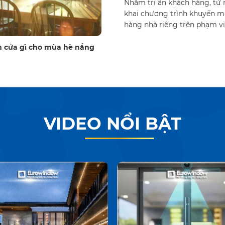
Nhằm tri ân khách hàng, từ 
trong chiến lược phát triển bền
khai chương trình khuyến m
0 ngày tái thiết nơi làm việc tốt
hàng nhà riêng trên phạm vi 
h ...
Xem thêm
 cửa gì cho mùa hè nắng
VIDEO NỔI BẬT