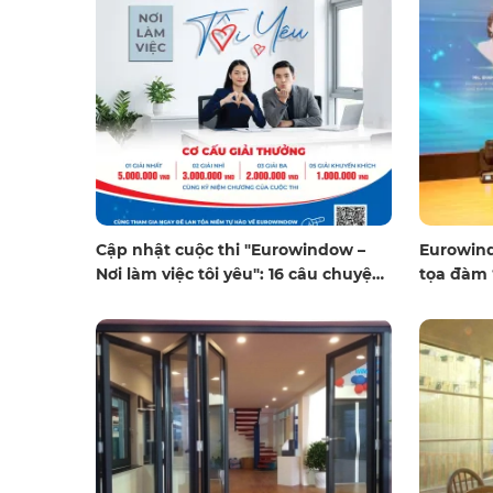
Cập nhật cuộc thi "Eurowindow –
Eurowind
Nơi làm việc tôi yêu": 16 câu chuyện
tọa đàm
đầu tiên và lời mời gọi tiếp nối hành
lực - Chi
trình
trị trong
 kính dự án
Eurowindow khởi động chiến dịch “90 
tốt nhất”