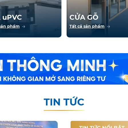
 uPVC
CỬA GỖ
 sản phẩm
Tất cả sản phẩm
TIN TỨC