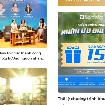
TIN TỨC NỔI BẬT
ow tổ chức thành công
 “ Xu hướng nguồn nhân
ến lược phát triển và quản
 bối cảnh mới”
ngày tái thiết nơi làm việc
Thể lệ chương trình kh