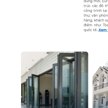
dùng mới, Eu
trúc các đô t
công trình tạ
thự, văn phòn
hàng, khách sạ
điểm như: Tò
quốc tế...
Xem 