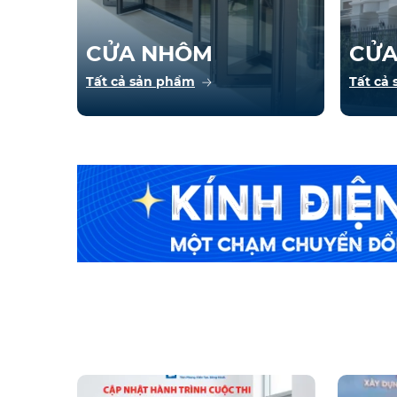
CỬA NHÔM
CỬA
Tất cả sản phẩm
Tất cả