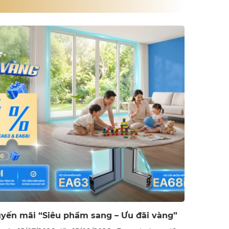
uyến mãi “Siêu phẩm sang – Ưu đãi vàng”
Tọa đàm "
quản trị t