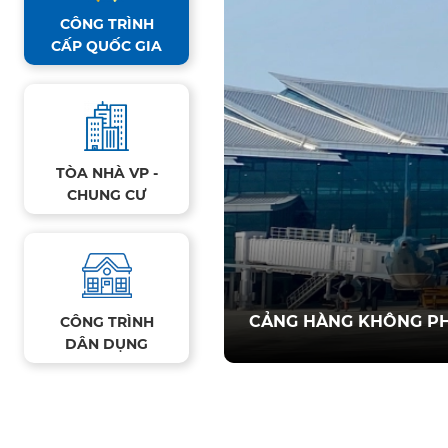
CÔNG TRÌNH
CẤP QUỐC GIA
TÒA NHÀ VP -
CHUNG CƯ
CẢNG HÀNG KHÔNG PH
CÔNG TRÌNH
DÂN DỤNG