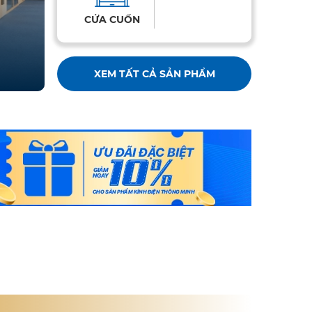
CỬA CUỐN
XEM TẤT CẢ SẢN PHẨM