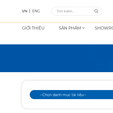
VN
ENG
GIỚI THIỆU
SẢN PHẨM
SHOWR
--Chọn danh mục tài liệu--