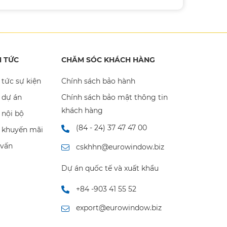
N TỨC
CHĂM SÓC KHÁCH HÀNG
 tức sự kiện
Chính sách bảo hành
 dự án
Chính sách bảo mật thông tin
khách hàng
 nội bộ
(84 - 24) 37 47 47 00
n khuyến mãi
 vấn
cskhhn@eurowindow.biz
Dự án quốc tế và xuất khẩu
+84 -903 41 55 52
export@eurowindow.biz