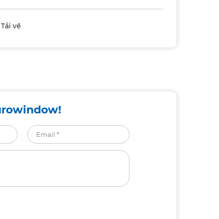
Tải về
urowindow!