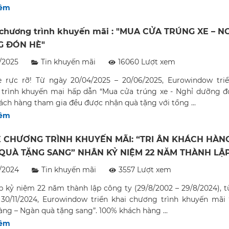
hêm
 chương trình khuyến mãi : "MUA CỬA TRÚNG XE – N
 ĐÓN HÈ"
/2025
Tin khuyến mãi
16060 Lượt xem
 rực rỡ! Từ ngày 20/04/2025 – 20/06/2025, Eurowindow triể
trình khuyến mại hấp dẫn “Mua cửa trúng xe - Nghỉ dưỡng đó
ách hàng tham gia đều được nhận quà tặng với tổng ...
hêm
Ệ CHƯƠNG TRÌNH KHUYẾN MÃI: “TRI ÂN KHÁCH HÀNG
QUÀ TẶNG SANG” NHÂN KỶ NIỆM 22 NĂM THÀNH LẬ
WINDOW
/2024
Tin khuyến mãi
3557 Lượt xem
p kỷ niệm 22 năm thành lập công ty (29/8/2002 – 29/8/2024), 
 30/11/2024, Eurowindow triển khai chương trình khuyến mãi 
àng – Ngàn quà tặng sang”. 100% khách hàng ...
hêm