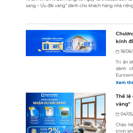
sang – Ưu đãi vàng” dành cho khách hàng nhà riêng 
Chương
kính đ
18/06
Tri ân 
dành c
Eurowind
Xem t
Thể lệ
vàng"
04/05
Chào hè
trình k