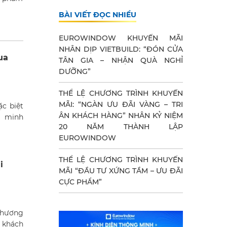
BÀI VIẾT ĐỌC NHIỀU
EUROWINDOW KHUYẾN MÃI
NHÂN DỊP VIETBUILD: “ĐÓN CỬA
ua
TÂN GIA – NHẬN QUÀ NGHỈ
DƯỠNG”
THỂ LỆ CHƯƠNG TRÌNH KHUYẾN
MÃI: “NGÀN ƯU ĐÃI VÀNG – TRI
ặc biệt
ÂN KHÁCH HÀNG” NHÂN KỶ NIỆM
g minh
20 NĂM THÀNH LẬP
EUROWINDOW
THỂ LỆ CHƯƠNG TRÌNH KHUYẾN
i
MÃI “ĐẦU TƯ XỨNG TẦM – ƯU ĐÃI
CỰC PHẨM”
chương
 khách