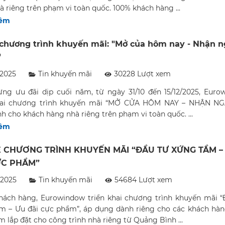
 riêng trên phạm vi toàn quốc. 100% khách hàng ...
hêm
 chương trình khuyến mãi: "Mở của hôm nay - Nhận 
"
/2025
Tin khuyến mãi
30228 Lượt xem
ng ưu đãi dịp cuối năm, từ ngày 31/10 đến 15/12/2025, Euro
khai chương trình khuyến mãi “MỞ CỬA HÔM NAY – NHẬN N
h cho khách hàng nhà riêng trên phạm vi toàn quốc. ...
hêm
Ệ CHƯƠNG TRÌNH KHUYẾN MÃI “ĐẦU TƯ XỨNG TẦM –
ỰC PHẨM”
/2025
Tin khuyến mãi
54684 Lượt xem
khách hàng, Eurowindow triển khai chương trình khuyến mãi “
m – Ưu đãi cực phẩm”, áp dụng dành riêng cho các khách hà
 lắp đặt cho công trình nhà riêng từ Quảng Bình ...