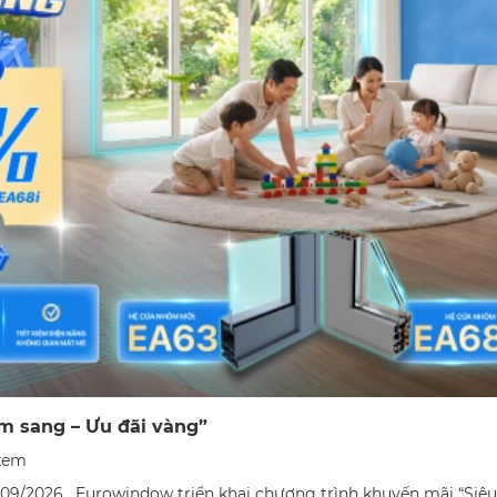
m sang – Ưu đãi vàng”
xem
/09/2026 , Eurowindow triển khai chương trình khuyến mãi “Si