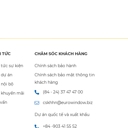
N TỨC
CHĂM SÓC KHÁCH HÀNG
 tức sự kiện
Chính sách bảo hành
 dự án
Chính sách bảo mật thông tin
khách hàng
 nội bộ
(84 - 24) 37 47 47 00
n khuyến mãi
 vấn
cskhhn@eurowindow.biz
Dự án quốc tế và xuất khẩu
+84 -903 41 55 52