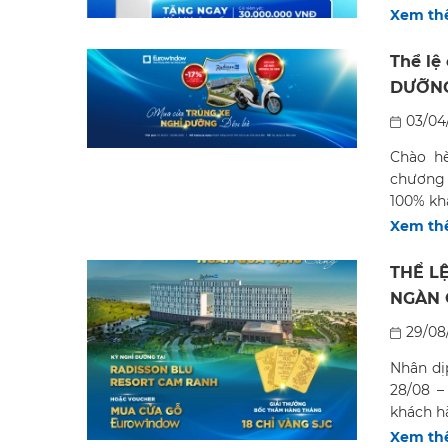
Xem t
Thể lệ
DƯỠNG
03/04
Chào hè
chương 
100% kh
Xem t
THỂ L
NGÀN 
EURO
29/08
Nhân dị
28/08 –
khách h
Xem t