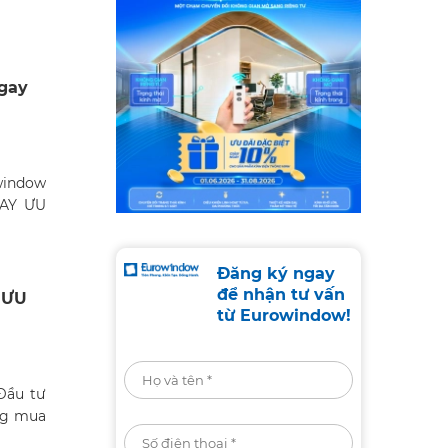
ngay
window
GAY ƯU
Đăng ký ngay
để nhận tư vấn
 ƯU
từ Eurowindow!
Đầu tư
ng mua