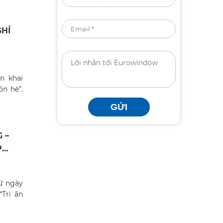
GHỈ
n khai
n hè”.
GỬI
 –
P
từ ngày
“Tri ân