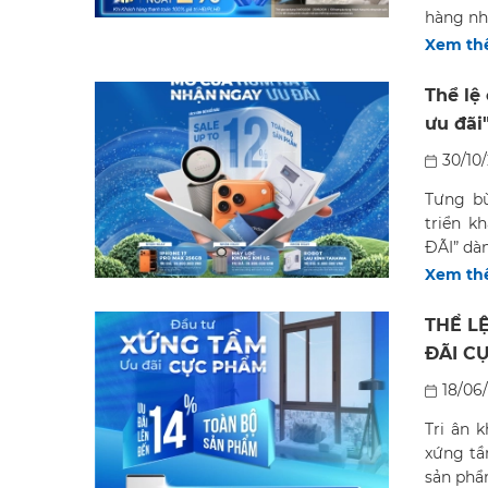
hàng nhà
Xem t
Thể lệ
ưu đãi
30/10
Tưng bừ
triển 
ĐÃI” dàn
Xem t
THỂ L
ĐÃI C
18/06
Tri ân 
xứng tầ
sản phẩm