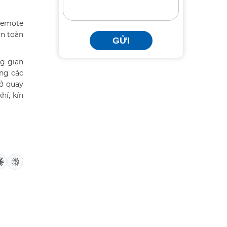
 remote
an toàn
GỬI
g gian
ạng các
mở quay
hí, kín