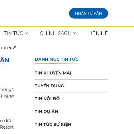
NHẬN TƯ VẤN
TIN TỨC
CHÍNH SÁCH
LIÊN HỆ
 DƯỠNG”
HẬN
DANH MỤC TIN TỨC
TIN KHUYẾN MÃI
TUYỂN DỤNG
dưỡng
”
.
à tặng
TIN NỘI BỘ
TIN DỰ ÁN
rị dưới
TIN TỨC SỰ KIỆN
 Resort