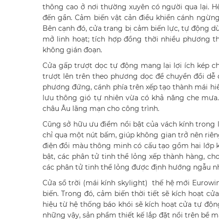
thông cao ở nơi thường xuyên có người qua lại. 
đến gần. Cảm biến vật cản điều khiển cánh ngừng 
Bên cạnh đó, cửa trang bị cảm biến lực, tự động d
mở linh hoạt; tích hợp đồng thời nhiều phương th
không gián đoạn.
Cửa gấp trượt dọc tự động mang lại lợi ích kép 
trượt lên trên theo phương dọc để chuyển đổi dễ 
phương đứng, cánh phía trên xếp tạo thành mái hi
lưu thông gió tự nhiên vừa có khả năng che mưa.
châu Âu lãng mạn cho công trình.
Cũng sở hữu ưu điểm nổi bật của vách kính trong 
chỉ qua một nút bấm, giúp không gian trở nên riên
điện đổi màu thông minh có cấu tạo gồm hai lớp k
bật, các phân tử tinh thể lỏng xếp thành hàng, ch
các phân tử tinh thể lỏng được định hướng ngẫu nh
Cửa sổ trời (mái kính skylight) thế hệ mới Eurow
biến. Trong đó, cảm biến thời tiết sẽ kích hoạt cửa
hiệu từ hệ thống báo khói sẽ kích hoạt cửa tự độ
những vậy, sản phẩm thiết kế lắp đặt nổi trên bề m