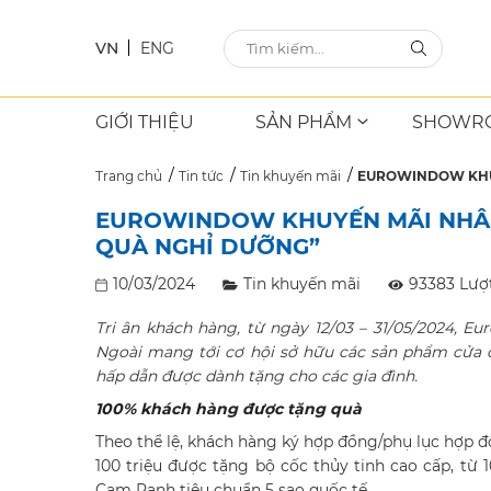
VN
ENG
GIỚI THIỆU
SẢN PHẨM
SHOWR
Trang chủ
Tin tức
Tin khuyến mãi
EUROWINDOW KHUY
EUROWINDOW KHUYẾN MÃI NHÂN 
QUÀ NGHỈ DƯỠNG”
10/03/2024
Tin khuyến mãi
93383 Lượ
Tri ân khách hàng, từ ngày 12/0
3
– 31/0
5
/2024, Eu
Ngoài
mang tới cơ hội sở hữu các sản phẩm cửa 
hấp dẫn
được
dành tặng cho các gia đình.
100% khách hàng được tặng quà
Theo thể lệ, khách hàng ký hợp đồng/phụ lục hợp đồn
100 triệu được tặng bộ cốc thủy tinh cao cấp, từ 1
Cam Ranh tiêu chuẩn 5 sao quốc tế.