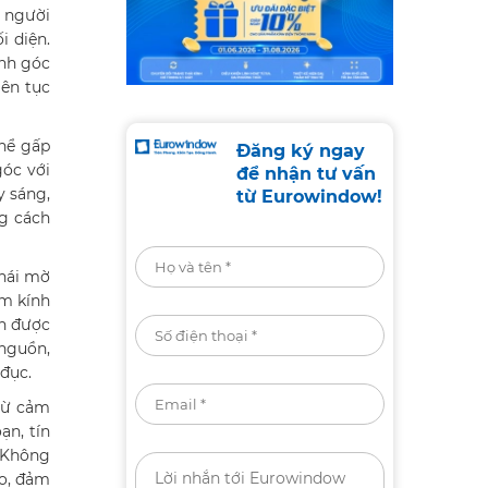
ó người
i diện.
ỉnh góc
iên tục
thể gấp
Đăng ký ngay
góc với
để nhận tư vấn
y sáng,
từ Eurowindow!
ng cách
thái mờ
ẩm kính
ện được
 nguồn,
 đục.
 từ cảm
ạn, tín
. Không
ao, đảm