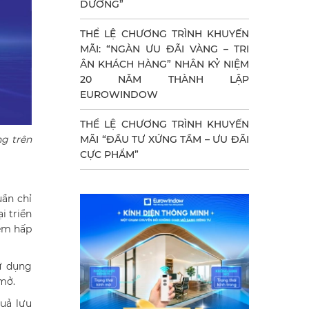
DƯỠNG”
THỂ LỆ CHƯƠNG TRÌNH KHUYẾN
MÃI: “NGÀN ƯU ĐÃI VÀNG – TRI
ÂN KHÁCH HÀNG” NHÂN KỶ NIỆM
20 NĂM THÀNH LẬP
EUROWINDOW
THỂ LỆ CHƯƠNG TRÌNH KHUYẾN
ng trên
MÃI “ĐẦU TƯ XỨNG TẦM – ƯU ĐÃI
CỰC PHẨM”
uần chỉ
i triển
iệm hấp
sử dụng
mở.
quả lưu