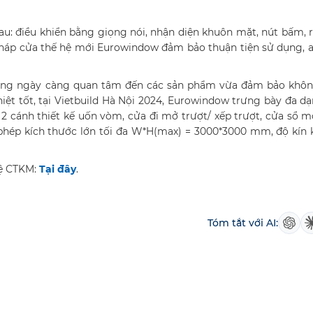
au: điều khiển bằng giọng nói, nhận diện khuôn mặt, nút bấm,
i pháp cửa thế hệ mới Eurowindow đảm bảo thuận tiện sử dụng, 
hàng ngày càng quan tâm đến các sản phẩm vừa đảm bảo khôn
iệt tốt, tại Vietbuild Hà Nội 2024, Eurowindow trưng bày đa d
 2 cánh thiết kế uốn vòm, cửa đi mở trượt/ xếp trượt, cửa sổ 
 phép kích thước lớn tối đa W*H(max) = 3000*3000 mm, độ kín k
lệ CTKM:
Tại đây
.
Tóm tắt với AI: