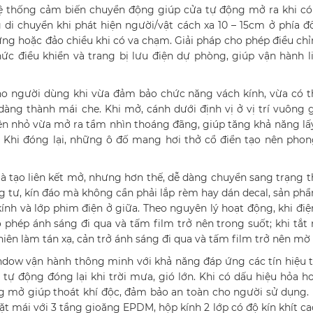
Hệ thống cảm biến chuyển động giúp cửa tự động mở ra khi c
di chuyển khi phát hiện người/vật cách xa 10 – 15cm ở phía đố
ừng hoặc đảo chiều khi có va chạm. Giải pháp cho phép điều ch
ức điều khiển và trang bị lưu điện dự phòng, giúp vận hành l
cho người dùng khi vừa đảm bảo chức năng vách kính, vừa có 
dàng thành mái che. Khi mở, cánh dưới định vị ở vị trí vuông 
ên nhỏ vừa mở ra tầm nhìn thoáng đãng, giúp tăng khả năng lấ
 Khi đóng lại, những ô đố mang hơi thở cổ điển tạo nên pho
là tạo liên kết mở, nhưng hơn thế, dễ dàng chuyển sang trạng 
g tư, kín đáo mà không cần phải lắp rèm hay dán decal, sản ph
ính và lớp phim điện ở giữa. Theo nguyên lý hoạt động, khi đi
o phép ánh sáng đi qua và tấm film trở nên trong suốt; khi tắt
iên làm tán xạ, cản trở ánh sáng đi qua và tấm film trở nên mờ
indow vận hành thông minh với khả năng đáp ứng các tín hiệu
 tự động đóng lại khi trời mưa, gió lớn. Khi có dấu hiệu hỏa ho
ng mở giúp thoát khí độc, đảm bảo an toàn cho người sử dụng
ặt mái với 3 tầng gioăng EPDM, hộp kính 2 lớp có độ kín khít c