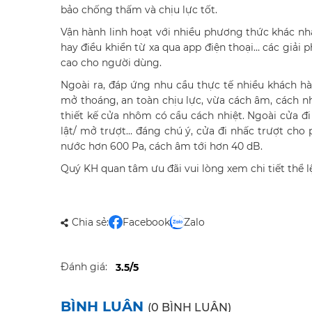
bảo chống thấm và chịu lực tốt.
Vận hành linh hoạt với nhiều phương thức khác nh
hay điều khiển từ xa qua app điện thoại… các giả
cao cho người dùng.
Ngoài ra, đáp ứng nhu cầu thực tế nhiều khách 
mở thoáng, an toàn chịu lực, vừa cách âm, cách nh
thiết kế cửa nhôm có cầu cách nhiệt. Ngoài cửa đi
lật/ mở trượt… đáng chú ý, cửa đi nhấc trượt cho
nước hơn 600 Pa, cách âm tới hơn 40 dB.
Quý KH quan tâm ưu đãi vui lòng xem chi tiết thể 
Chia sẻ:
Facebook
Zalo
Đánh giá:
3.5/5
BÌNH LUẬN
(0 BÌNH LUẬN)