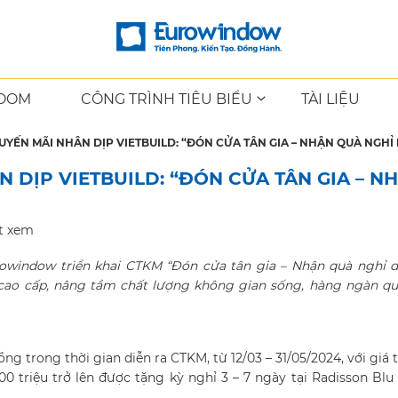
OOM
CÔNG TRÌNH TIÊU BIỂU
TÀI LIỆU
ẾN MÃI NHÂN DỊP VIETBUILD: “ĐÓN CỬA TÂN GIA – NHẬN QUÀ NGHỈ
DỊP VIETBUILD: “ĐÓN CỬA TÂN GIA – N
t xem
rowindow triển khai CTKM “
Đón cửa tân gia – Nhận quà nghỉ 
cao cấp
, nâng tầm chất lượng không gian sống, hàng ngàn qu
g trong thời gian diễn ra CTKM, từ 12/03 – 31/05/2024, với giá t
00 triệu trở lên được tặng kỳ nghỉ 3 – 7 ngày tại Radisson Blu