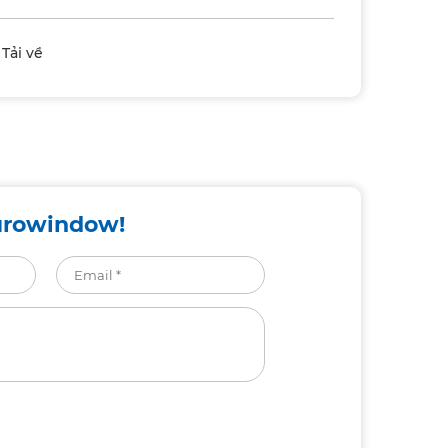
Tải về
urowindow!