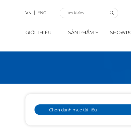
VN
ENG
GIỚI THIỆU
SẢN PHẨM
SHOWR
--Chọn danh mục tài liệu--