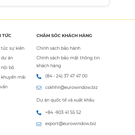
N TỨC
CHĂM SÓC KHÁCH HÀNG
 tức sự kiện
Chính sách bảo hành
 dự án
Chính sách bảo mật thông tin
khách hàng
 nội bộ
(84 - 24) 37 47 47 00
n khuyến mãi
 vấn
cskhhn@eurowindow.biz
Dự án quốc tế và xuất khẩu
+84 -903 41 55 52
export@eurowindow.biz