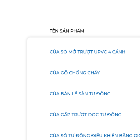
TÊN SẢN PHẨM
CỬA SỔ MỞ TRƯỢT UPVC 4 CÁNH
CỬA GỖ CHỐNG CHÁY
CỬA BẢN LỀ SÀN TỰ ĐỘNG​
CỬA GẤP TRƯỢT DỌC TỰ ĐỘNG​
CỬA SỔ TỰ ĐỘNG ĐIỀU KHIỂN BẰNG GI