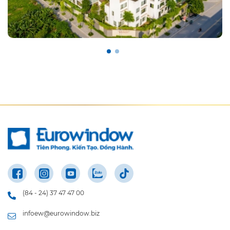
(84 - 24) 37 47 47 00
infoew@eurowindow.biz