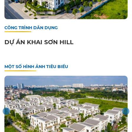
CÔNG TRÌNH DÂN DỤNG
DỰ ÁN KHAI SƠN HILL
MỘT SỐ HÌNH ẢNH TIÊU BIỂU