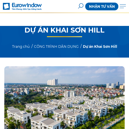
NHẬN TƯ VẤN
DỰ ÁN KHAI SƠN HILL
Trang chủ
CÔNG TRÌNH DÂN DỤNG
Dự án Khai Sơn Hill