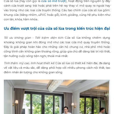
Cửa sổ lùa (hay còn gọi là
cửa sổ mở trượt
), hoạt động trên nguyên lý đẩy
cánh cửa trượt sang trái hoặc phải trên hệ ray thay vì mở quay ra ngoài hay
vào trong như các loại cửa truyền thống. Cấu tạo chính của cửa sổ lùa gồm:
khung cửa (bằng nhôm, uPVC hoặc gỗ), kính, gioăng, cùng hệ phụ kiện như
con lăn, khóa, hãm khóa...
Ưu điểm vượt trội của cửa sổ lùa trong kiến trúc hiện đại
Tối ưu không gian -
Tiết kiệm diện tích:
Cửa sổ lùa không chiếm dụng
khoảng không gian khi đóng mở như các loại cửa mở quay truyền thống.
Đây là giải pháp hoàn hảo cho những căn hộ chung cư, nhà phố nhỏ hoặc
công trình cần không gian thoáng rộng, giúp gia chủ dễ dàng bài trí nội thất,
tận hưởng cuộc sống tiện nghi, thoải mái nhất.
Tính thẩm mỹ cao, linh hoạt thiết kế:
Cửa sổ lùa có thiết kế hiện đại, đa dạng
về vật liệu và màu sắc, dễ dàng phối hợp với nhiều phong cách nội thất, tạo
điểm nhấn ấn tượng cho không gian sống.