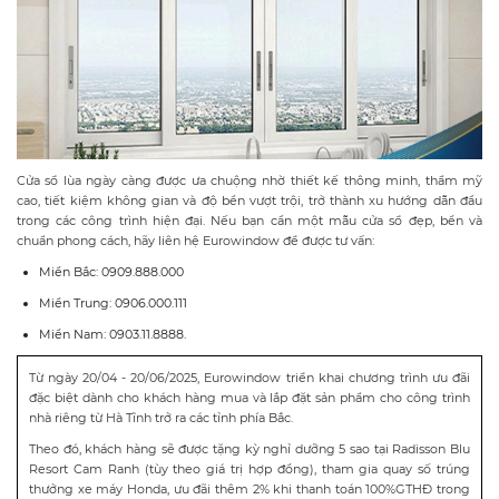
Cửa sổ lùa ngày càng được ưa chuộng nhờ thiết kế thông minh, thẩm mỹ
cao, tiết kiệm không gian và độ bền vượt trội, trở thành xu hướng dẫn đầu
trong các công trình hiện đại. Nếu bạn cần một mẫu cửa sổ đẹp, bền và
chuẩn phong cách, hãy liên hệ Eurowindow để được tư vấn:
Miền Bắc: 0909.888.000
Miền Trung: 0906.000.111
Miền Nam: 0903.11.8888.
Từ ngày 20/04 - 20/06/2025, Eurowindow triển khai chương trình ưu đãi
đặc biệt dành cho khách hàng mua và lắp đặt sản phẩm cho công trình
nhà riêng từ Hà Tĩnh trở ra các tỉnh phía Bắc.
Theo đó, khách hàng sẽ được tặng kỳ nghỉ dưỡng 5 sao tại Radisson Blu
Resort Cam Ranh (tùy theo giá trị hợp đồng), tham gia quay số trúng
thưởng xe máy Honda, ưu đãi thêm 2% khi thanh toán 100%GTHĐ trong