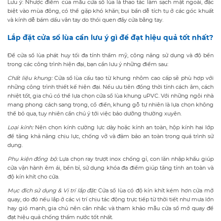
Lưu ý: Nhược điểm của mẫu cửa sổ lùa là thao tác làm sạch mặt ngoài, đặc
biệt vào mùa đông, có thể gặp khó khăn; bụi bẩn dễ tích tụ ở các góc khuất
và kính dễ bám dấu vân tay do thói quen đẩy cửa bằng tay.
Lắp đặt cửa sổ lùa cần lưu ý gì để đạt hiệu quả tốt nhất?
Để cửa sổ lùa phát huy tối đa tính thẩm mỹ, công năng sử dụng và độ bền
trong các công trình hiện đại, bạn cần lưu ý những điểm sau:
Chất liệu khung
:
Cửa sổ lùa cấu tạo từ khung nhôm cao cấp sẽ phù hợp với
những công trình thiết kế hiện đại. Nếu ưu tiên đồng thời tính cách âm, cách
nhiệt tốt, gia chủ có thể lựa chọn cửa sổ lùa khung uPVC. Với những ngôi nhà
mang phong cách sang trọng, cổ điển, khung gỗ tự nhiên là lựa chọn không
thể bỏ qua, tuy nhiên cần chú ý tới việc bảo dưỡng thường xuyên.
Loại kính
:
Nên chọn kính cường lực dày hoặc kính an toàn, hộp kính hai lớp
để tăng khả năng chịu lực, chống vỡ và đảm bảo an toàn trong quá trình sử
dụng.
Phụ kiện đồng bộ
:
Lựa chọn ray trượt inox chống gỉ, con lăn nhập khẩu giúp
cửa vận hành êm ái, bền bỉ, sử dụng khóa đa điểm giúp tăng tính an toàn và
độ kín khít cho cửa.
Mục đích sử dụng & Vị trí lắp đặt
:
Cửa sổ lùa có độ kín khít kém hơn cửa mở
quay, do đó nếu lắp ở các vị trí chịu tác động trực tiếp từ thời tiết như mưa lớn
hay gió mạnh, gia chủ nên cân nhắc và tham khảo mẫu cửa sổ mở quay để
đạt hiệu quả chống thấm nước tốt nhất.