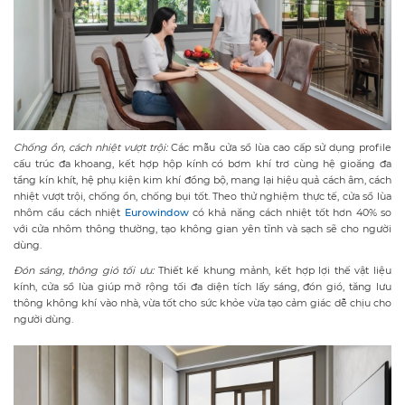
Chống ồn, cách nhiệt vượt trội:
Các mẫu cửa sổ lùa cao cấp sử dụng profile
cấu trúc đa khoang, kết hợp hộp kính có bơm khí trơ cùng hệ gioăng đa
tầng kín khít, hệ phụ kiện kim khí đồng bộ, mang lại hiệu quả cách âm, cách
nhiệt vượt trội, chống ồn, chống bụi tốt. Theo thử nghiệm thực tế, cửa sổ lùa
nhôm cầu cách nhiệt
Eurowindow
có khả năng cách nhiệt tốt hơn 40% so
với cửa nhôm thông thường, tạo không gian yên tĩnh và sạch sẽ cho người
dùng.
Đón
sáng,
thông
gió tối ưu:
Thiết kế khung mảnh, kết hợp lợi thế vật liệu
kính, cửa sổ lùa giúp mở rộng tối đa diện tích lấy sáng, đón gió, tăng lưu
thông không khí vào nhà, vừa tốt cho sức khỏe vừa tạo cảm giác dễ chịu cho
người dùng.