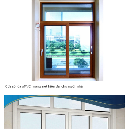
Cửa sổ lùa uPVC mang nét hiện đại cho ngôi nhà