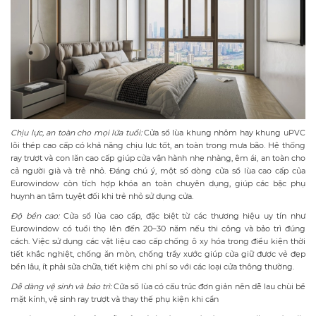
Chịu lực, an toàn cho mọi lứa tuổi:
Cửa sổ lùa khung nhôm hay khung uPVC
lõi thép cao cấp có khả năng chịu lực tốt, an toàn trong mưa bão. Hệ thống
ray trượt và con lăn cao cấp giúp cửa vận hành nhẹ nhàng, êm ái, an toàn cho
cả người già và trẻ nhỏ. Đáng chú ý, một số dòng cửa sổ lùa cao cấp của
Eurowindow còn tích hợp khóa an toàn chuyên dụng, giúp các bậc phụ
huynh an tâm tuyệt đối khi trẻ nhỏ sử dụng cửa.
Độ bền cao:
Cửa sổ lùa cao cấp, đặc biệt từ các thương hiệu uy tín như
Eurowindow có tuổi thọ lên đến 20–30 năm nếu thi công và bảo trì đúng
cách. Việc sử dụng các vật liệu cao cấp chống ô xy hóa trong điều kiện thời
tiết khắc nghiệt, chống ăn mòn, chống trầy xước giúp cửa giữ được vẻ đẹp
bền lâu, ít phải sửa chữa, tiết kiệm chi phí so với các loại cửa thông thường.
Dễ dàng vệ sinh và bảo trì:
Cửa sổ lùa có cấu trúc đơn giản nên dễ lau chùi bề
mặt kính, vệ sinh ray trượt và thay thế phụ kiện khi cần