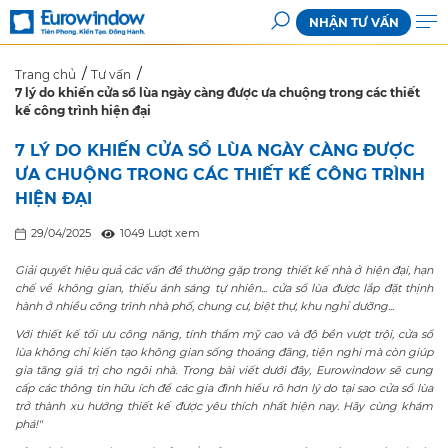
NHẬN TƯ VẤN
Trang chủ
Tư vấn
7 lý do khiến cửa sổ lùa ngày càng được ưa chuộng trong các thiết
kế công trình hiện đại
7 LÝ DO KHIẾN CỬA SỔ LÙA NGÀY CÀNG ĐƯỢC
ƯA CHUỘNG TRONG CÁC THIẾT KẾ CÔNG TRÌNH
HIỆN ĐẠI
29/04/2025
1049 Lượt xem
Giải quyết hiệu quả các vấn đề thường gặp trong thiết kế nhà ở hiện đại, hạn
chế về không gian, thiếu ánh sáng tự nhiên... cửa sổ lùa được lắp đặt thịnh
hành ở nhiều công trình nhà phố, chung cư, biệt thự, khu nghỉ dưỡng...
Với thiết kế tối ưu công năng, tính thẩm mỹ cao và độ bền vượt trội, cửa sổ
lùa không chỉ kiến tạo không gian sống thoáng đãng, tiện nghi mà còn giúp
gia tăng giá trị cho ngôi nhà. Trong bài viết dưới đây, Eurowindow sẽ cung
cấp các thông tin hữu ích để các gia đình hiểu rõ hơn lý do tại sao cửa sổ lùa
trở thành xu hướng thiết kế được yêu thích nhất hiện nay. Hãy cùng khám
phá!"