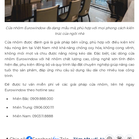
Cửa nhôm Eurowindow đa dạng mẫu mã, phù hợp với mọi phong cách kiến
trúc của ngôi nhà
Cửa nhôm được đánh giá là giải pháp bền vững, phù hợp với điều kiện khí
hậu nóng ẩm tại Việt Nam nhờ khả năng chống oxy hóa, không cong vênh,
không mối mọt và chịu được nắng nóng kéo dài. Đặc biệt, các dòng cửa
nhôm Eurowindow với hệ nhôm chất lượng cao, công nghệ sơn tĩnh điện
hiện đại, phụ kiện đồng bộ và quy trình lắp đặt chuyên nghiệp giúp nâng cao
tuổi thọ sản phẩm, đáp ứng nhu cầu sử dụng lâu dài cho nhiều loại công
trình.
Để được tư vấn miễn phí về các giải pháp cửa nhôm, liên hệ ngay
Eurowindow theo hotline sau:
Miền Bắc: 0909.888.000
Miền Trung: 0906.000.111
Miền Nam: 0903.11.8888