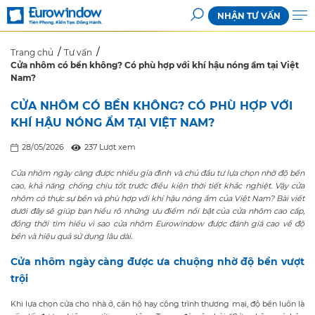
NHẬN TƯ VẤN
Trang chủ
Tư vấn
Cửa nhôm có bền không? Có phù hợp với khí hậu nóng ẩm tại Việt
Nam?
CỬA NHÔM CÓ BỀN KHÔNG? CÓ PHÙ HỢP VỚI
KHÍ HẬU NÓNG ẨM TẠI VIỆT NAM?
28/05/2026
237 Lượt xem
Cửa nhôm ngày càng được nhiều gia đình và chủ đầu tư lựa chọn nhờ độ bền
cao, khả năng chống chịu tốt trước điều kiện thời tiết khắc nghiệt. Vậy cửa
nhôm có thực sự bền và phù hợp với khí hậu nóng ẩm của Việt Nam? Bài viết
dưới đây sẽ giúp bạn hiểu rõ những ưu điểm nổi bật của cửa nhôm cao cấp,
đồng thời tìm hiểu vì sao cửa nhôm Eurowindow được đánh giá cao về độ
bền và hiệu quả sử dụng lâu dài.
Cửa nhôm ngày càng được ưa
chuộng nhờ độ bền vượt
trội
Khi lựa chọn cửa cho nhà ở, căn hộ hay công trình thương mại, độ bền luôn là