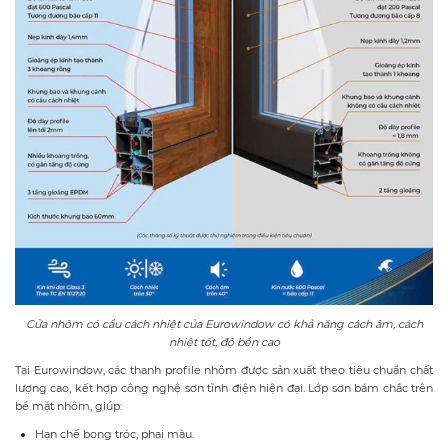
Cửa nhôm có cầu cách nhiệt của Eurowindow có khả năng cách âm, cách
nhiệt tốt, độ bền cao
Tại Eurowindow, các thanh profile nhôm được sản xuất theo tiêu chuẩn chất
lượng cao, kết hợp công nghệ sơn tĩnh điện hiện đại. Lớp sơn bám chắc trên
bề mặt nhôm, giúp:
Hạn chế bong tróc, phai màu.