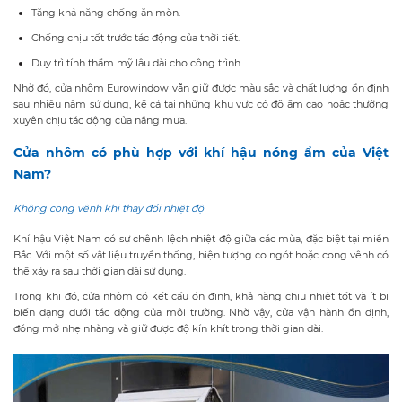
Tăng khả năng chống ăn mòn.
Chống chịu tốt trước tác động của thời tiết.
Duy trì tính thẩm mỹ lâu dài cho công trình.
Nhờ đó, cửa nhôm Eurowindow vẫn giữ được màu sắc và chất lượng ổn định
sau nhiều năm sử dụng, kể cả tại những khu vực có độ ẩm cao hoặc thường
xuyên chịu tác động của nắng mưa.
Cửa nhôm có phù hợp với khí hậu nóng ẩm của Việt
Nam?
Không cong vênh khi thay đổi nhiệt độ
Khí hậu Việt Nam có sự chênh lệch nhiệt độ giữa các mùa, đặc biệt tại miền
Bắc. Với một số vật liệu truyền thống, hiện tượng co ngót hoặc cong vênh có
thể xảy ra sau thời gian dài sử dụng.
Trong khi đó, cửa nhôm có kết cấu ổn định, khả năng chịu nhiệt tốt và ít bị
biến dạng dưới tác động của môi trường. Nhờ vậy, cửa vận hành ổn định,
đóng mở nhẹ nhàng và giữ được độ kín khít trong thời gian dài.