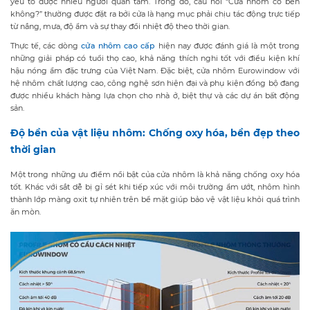
yếu tố được nhiều người quan tâm. Trong đó, câu hỏi “Cửa nhôm có bền
không?” thường được đặt ra bởi cửa là hạng mục phải chịu tác động trực tiếp
từ nắng, mưa, độ ẩm và sự thay đổi nhiệt độ theo thời gian.
Thực tế, các dòng
cửa nhôm cao cấp
hiện nay được đánh giá là một trong
những giải pháp có tuổi thọ cao, khả năng thích nghi tốt với điều kiện khí
hậu nóng ẩm đặc trưng của Việt Nam. Đặc biệt, cửa nhôm Eurowindow với
hệ nhôm chất lượng cao, công nghệ sơn hiện đại và phụ kiện đồng bộ đang
được nhiều khách hàng lựa chọn cho nhà ở, biệt thự và các dự án bất động
sản.
Độ bền của vật liệu nhôm: Chống oxy hóa, bền đẹp theo
thời gian
Một trong những ưu điểm nổi bật của cửa nhôm là khả năng chống oxy hóa
tốt. Khác với sắt dễ bị gỉ sét khi tiếp xúc với môi trường ẩm ướt, nhôm hình
thành lớp màng oxit tự nhiên trên bề mặt giúp bảo vệ vật liệu khỏi quá trình
ăn mòn.