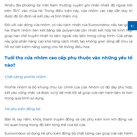
Nhiều địa phương tại Việt Nam thường xuyên ghi nhận nhiệt độ ngoài trời
trên 35°C vào mùa hè. Trong điều kiện này, cửa nhôm cao cấp vẫn duy trì
được độ ổn định về kết cấu và tính thẩm mỹ.
Đối với các dòng cửa nhôm có cầu cách nhiệt của Eurowindow, cấu tạo gồm
hai thanh nhôm liên kết bằng dải polyamide cản nhiệt kết hợp hệ kính hộp
giúp hạn chế truyền nhiệt từ bên ngoài vào bên trong công trình. Giải pháp
này góp phần nâng cao khả năng cách nhiệt, tạo không gian sống dễ chịu và
hỗ trợ tiết kiệm năng lượng cho hệ thống điều hòa.
Tuổi thọ cửa nhôm cao cấp phụ thuộc vào những yếu tố
nào?
Chất lượng profile nhôm
Profile nhôm là bộ khung chịu lực chính của cửa. Nhôm có độ dày phù hợp,
kết cấu vững chắc và được xử lý bề mặt tốt sẽ giúp cửa vận hành bền bỉ hơn
trong quá trình sử dụng.
Hệ phụ kiện đồng bộ
Bản lề, tay nắm, khóa, thanh truyền động và các phụ kiện kim khí đóng vai
trò quan trọng trong độ bền tổng thể của bộ cửa.
Eurowindow sử dụng hệ phụ kiện đồng bộ chất lượng cao giúp cửa vận hành