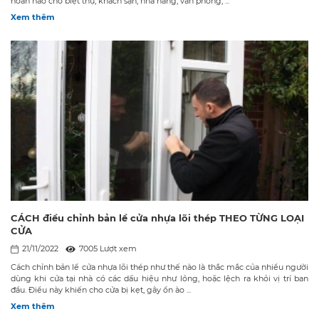
hoàn hảo cho biệt thự, khách sạn, nhà hàng, văn phòng, ...
Xem thêm
CÁCH điều chỉnh bản lề cửa nhựa lõi thép THEO TỪNG LOẠI
CỬA
21/11/2022
7005 Lượt xem
Cách chỉnh bản lề cửa nhựa lõi thép như thế nào là thắc mắc của nhiều người
dùng khi cửa tại nhà có các dấu hiệu như lỏng, hoặc lệch ra khỏi vị trí ban
đầu. Điều này khiến cho cửa bị kẹt, gây ồn ào ...
Xem thêm