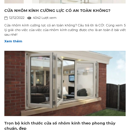
CỬA NHÔM KÍNH CƯỜNG LỰC CÓ AN TOÀN KHÔNG?
12/12/2022
4042 Lượt xem
Cửa nhôm kính cường lực có an toàn không? Câu trả lời là CÓ!. Cùng xem 5
lý giải cho việc của việc của nhôm kính cường được cho là an toàn ở bài viết
sau nhé!
Xem thêm
Trọn bộ kích thước cửa sổ nhôm kính theo phong thủy
chuẩn, đẹp