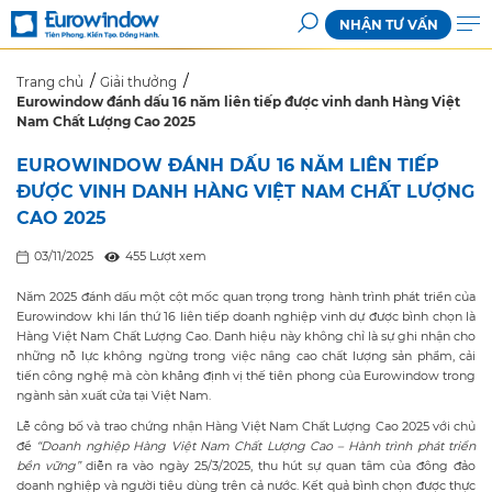
NHẬN TƯ VẤN
Trang chủ
Giải thưởng
Eurowindow đánh dấu 16 năm liên tiếp được vinh danh Hàng Việt
Nam Chất Lượng Cao 2025
EUROWINDOW ĐÁNH DẤU 16 NĂM LIÊN TIẾP
ĐƯỢC VINH DANH HÀNG VIỆT NAM CHẤT LƯỢNG
CAO 2025
03/11/2025
455 Lượt xem
Năm 2025 đánh dấu một cột mốc quan trọng trong hành trình phát triển của
Eurowindow khi lần thứ 16 liên tiếp doanh nghiệp vinh dự được bình chọn là
Hàng Việt Nam Chất Lượng Cao. Danh hiệu này không chỉ là sự ghi nhận cho
những nỗ lực không ngừng trong việc nâng cao chất lượng sản phẩm, cải
tiến công nghệ mà còn khẳng định vị thế tiên phong của Eurowindow trong
ngành sản xuất cửa tại Việt Nam.
Lễ công bố và trao chứng nhận Hàng Việt Nam Chất Lượng Cao 2025 với chủ
đề
“Doanh nghiệp Hàng Việt Nam Chất Lượng Cao – Hành trình phát triển
bền vững”
diễn ra vào ngày 25/3/2025, thu hút sự quan tâm của đông đảo
doanh nghiệp và người tiêu dùng trên cả nước. Kết quả bình chọn được thực