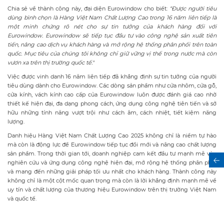
Chia sẻ về thành công này, đại diện Eurowindow cho biết:
“Được người tiêu
dùng bình chọn là Hàng Việt Nam Chất Lượng Cao trong 16 năm liên tiếp là
một minh chứng rõ nét cho sự tin tưởng của khách hàng đối với
Eurowindow. Eurowindow sẽ tiếp tục đầu tư vào công nghệ sản xuất tiên
tiến, nâng cao dịch vụ khách hàng và mở rộng hệ thống phân phối trên toàn
quốc. Mục tiêu của chúng tôi không chỉ giữ vững vị thế trong nước mà còn
vươn xa trên thị trường quốc tế."
Việc được vinh danh 16 năm liên tiếp đã khẳng định sự tin tưởng của người
tiêu dùng dành cho Eurowindow. Các dòng sản phẩm như cửa nhôm, cửa gỗ,
cửa kính, vách kính cao cấp của Eurowindow luôn được đánh giá cao nhờ
thiết kế hiện đại, đa dạng phong cách, ứng dụng công nghệ tiên tiến và sở
hữu những tính năng vượt trội như cách âm, cách nhiệt, tiết kiệm năng
lượng.
Danh hiệu Hàng Việt Nam Chất Lượng Cao 2025 không chỉ là niềm tự hào
mà còn là động lực để Eurowindow tiếp tục đổi mới và nâng cao chất lượng
sản phẩm. Trong thời gian tới, doanh nghiệp cam kết đầu tư mạnh mẽ vào
nghiên cứu và ứng dụng công nghệ hiện đại, mở rộng hệ thống phân phối
và mang đến những giải pháp tối ưu nhất cho khách hàng. Thành công này
không chỉ là một cột mốc quan trọng mà còn là lời khẳng định mạnh mẽ về
uy tín và chất lượng của thương hiệu Eurowindow trên thị trường Việt Nam
và quốc tế.