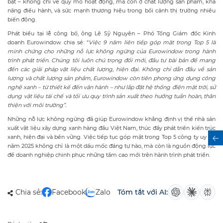
bật – không chỉ về quy mô hoạt động, mà còn ở chất lượng sản phẩm, khả
năng điều hành, và sức mạnh thương hiệu trong bối cảnh thị trường nhiều
biến động.
Phát biểu tại lễ công bố, ông Lê Sỹ Nguyên – Phó Tổng Giám đốc Kinh
doanh Eurowindow chia sẻ: “
Việc 9 năm liên tiếp góp mặt trong Top 5 là
minh chứng cho những nỗ lực không ngừng của Eurowindow trong hành
trình phát triển. Chúng tôi luôn chú trọng đổi mới, đầu tư bài bản để mang
đến các giải pháp vật liệu chất lượng, hiện đại. Không chỉ dẫn đầu về sản
lượng và chất lượng sản phẩm, Eurowindow còn tiên phong ứng dụng công
nghệ xanh – từ thiết kế đến vận hành – như lắp đặt hệ thống điện mặt trời, sử
dụng vật liệu tái chế và tối ưu quy trình sản xuất theo hướng tuần hoàn, thân
thiện với môi trường”.
Những nỗ lực không ngừng đã giúp Eurowindow khẳng định vị thế nhà sản
xuất vật liệu xây dựng xanh hàng đầu Việt Nam, thúc đẩy phát triển kiến trúc
xanh, hiện đại và bền vững. Việc tiếp tục góp mặt trong Top 5 công ty uy tín
năm 2025 không chỉ là một dấu mốc đáng tự hào, mà còn là nguồn động lực
để doanh nghiệp chinh phục những tầm cao mới trên hành trình phát triển.
Chia sẻ:
Facebook
Zalo
Tóm tắt với AI: