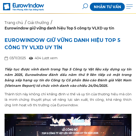
NHẬN TƯ VẤN
Trang chủ
Giải thưởng
Eurowindow giữ vững danh hiệu Top 5 công ty VLXD uy tín
EUROWINDOW GIỮ VỮNG DANH HIỆU TOP 5
CÔNG TY VLXD UY TÍN
03/11/2025
404 Lượt xem
Tiếp tục được vinh danh trong Top 5 Công ty Vật liệu xây dựng uy tín
năm 2025, Eurowindow đánh dấu năm thứ 9 liên tiếp có mặt trong
bảng xếp hạng uy tín do Công ty Cổ phần Báo cáo Đánh giá Việt Nam
(Vietnam Report) tổ chức vinh danh vào chiều 24/04/2025.
Thành tích này không chỉ khẳng định vị thể và uy tín của thương hiệu mà còn
là minh chứng thuyết phục về năng lực sản xuất, thi công, khả năng thích
ứng linh hoạt với thị trường của Eurowindow.