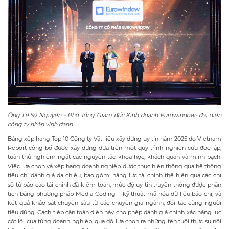
Ông Lê Sỹ Nguyên – Phó Tổng Giám đốc Kinh doanh Eurowindow- đại diện
công ty nhận vinh danh
Bảng xếp hạng Top 10 Công ty Vật liệu xây dựng uy tín năm 2025 do Vietnam
Report công bố được xây dựng dựa trên một quy trình nghiên cứu độc lập,
tuân thủ nghiêm ngặt các nguyên tắc khoa học, khách quan và minh bạch.
Việc lựa chọn và xếp hạng doanh nghiệp được thực hiện thông qua hệ thống
tiêu chí đánh giá đa chiều, bao gồm: năng lực tài chính thể hiện qua các chỉ
số từ báo cáo tài chính đã kiểm toán; mức độ uy tín truyền thông được phân
tích bằng phương pháp Media Coding – kỹ thuật mã hóa dữ liệu báo chí; và
kết quả khảo sát chuyên sâu từ các chuyên gia ngành, đối tác cùng người
tiêu dùng. Cách tiếp cận toàn diện này cho phép đánh giá chính xác năng lực
cốt lõi của từng doanh nghiệp, qua đó lựa chọn ra những tên tuổi thực sự nổi