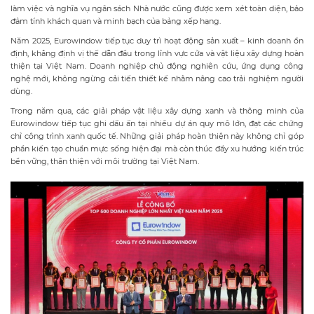
làm việc và nghĩa vụ ngân sách Nhà nước cũng được xem xét toàn diện, bảo
đảm tính khách quan và minh bạch của bảng xếp hạng.
Năm 2025, Eurowindow tiếp tục duy trì hoạt động sản xuất – kinh doanh ổn
định, khẳng định vị thế dẫn đầu trong lĩnh vực cửa và vật liệu xây dựng hoàn
thiện tại Việt Nam. Doanh nghiệp chủ động nghiên cứu, ứng dụng công
nghệ mới, không ngừng cải tiến thiết kế nhằm nâng cao trải nghiệm người
dùng.
Trong năm qua, các giải pháp vật liệu xây dựng xanh và thông minh của
Eurowindow tiếp tục ghi dấu ấn tại nhiều dự án quy mô lớn, đạt các chứng
chỉ công trình xanh quốc tế. Những giải pháp hoàn thiện này không chỉ góp
phần kiến tạo chuẩn mực sống hiện đại mà còn thúc đẩy xu hướng kiến trúc
bền vững, thân thiện với môi trường tại Việt Nam.