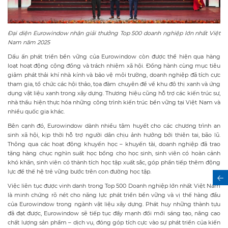
Đại diện Eurowindow nhận giải thưởng Top 500 doanh nghiệp lớn nhất Việt
Nam năm 2025
Dấu ấn phát triển bền vững của Eurowindow còn được thể hiện qua hàng
loạt hoạt động cộng đồng và trách nhiệm xã hội. Đồng hành cùng mục tiêu
giảm phát thải khí nhà kính và bảo vệ môi trường, doanh nghiệp đã tích cực
tham gia, tổ chức các hội thảo, tọa đàm chuyên đề về khu đô thị xanh và ứng
dụng vật liệu xanh trong xây dựng. Thương hiệu cũng hỗ trợ các kiến trúc sư,
nhà thầu hiện thực hóa những công trình kiến trúc bền vững tại Việt Nam và
nhiều quốc gia khác.
Bên cạnh đó, Eurowindow dành nhiều tâm huyết cho các chương trình an
sinh xã hội, kịp thời hỗ trợ người dân chịu ảnh hưởng bởi thiên tai, bão lũ.
Thông qua các hoạt động khuyến học – khuyến tài, doanh nghiệp đã trao
tặng hàng chục nghìn suất học bổng cho học sinh, sinh viên có hoàn cảnh
khó khăn, sinh viên có thành tích học tập xuất sắc, góp phần tiếp thêm động
lực để thế hệ trẻ vững bước trên con đường học tập.
Việc liên tục được vinh danh trong Top 500 Doanh nghiệp lớn nhất Việt Nam
là minh chứng rõ nét cho năng lực phát triển bền vững và vị thế hàng đầu
của Eurowindow trong ngành vật liệu xây dựng. Phát huy những thành tựu
đã đạt được, Eurowindow sẽ tiếp tục đẩy mạnh đổi mới sáng tạo, nâng cao
chất lượng sản phẩm – dịch vụ, đóng góp tích cực vào sự phát triển của kiến