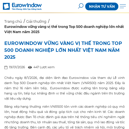
NHẬN TƯ VẤN
Trang chủ
Giải thưởng
Eurowindow vững vàng vị thế trong Top 500 doanh nghiệp lớn nhất
Việt Nam năm 2025
EUROWINDOW VỮNG VÀNG VỊ THẾ TRONG TOP
500 DOANH NGHIỆP LỚN NHẤT VIỆT NAM NĂM
2025
19/01/2026
447 Lượt xem
Chiều ngày 8/1/2026, đại diện lãnh đạo Eurowindow vừa tham dự Lễ vinh
danh Top 500 Doanh nghiệp lớn nhất Việt Nam (VNR500) năm 2025. Đây là
năm thứ 16 năm liên tiếp, Eurowindow được xướng tên trong bảng xếp
hạng uy tín, tiếp tục khẳng định vị thế vững chắc đầu ngành trên thị trường
vật liệu xây dựng.
Bảng xếp hạng thường niên VNR500 tôn vinh các doanh nghiệp có quy mô
lớn, hoạt động hiệu quả và đóng góp tích cực cho nền kinh tế. Các doanh
nghiệp được Ban Tổ chức đánh giá dựa trên hệ thống tiêu chí nghiêm ngặt
như tổng doanh thu, lợi nhuận sau thuế, tổng tài sản, quy mô lao động và tốc
độ tăng trưởng. Bên cạnh đó, các yếu tố về trách nhiệm xã hội, môi trường