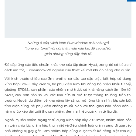
cách âm tốt, Eurowindow đã nghiên cứu thiết kế, mở khuôn riêng cho dự án.
Với kích thước chiều cao 3m, profile có cấu tạo đặc biệt, kết hợp sử dụng
kính hộp Low-E dày 24mm, hệ phụ kiện kim khí đồng bộ nhập khẩu từ Mỹ,
gioăng EPDM... sản phẩm cửa nhôm mở trượt có khả năng cách âm lên tới
34dB, cao hơn hẳn so với các loại cửa đi mở trượt thông thường trên thị
trường. Ngoài ưu điểm về khả năng lấy sáng, mở rộng tầm nhìn, lớp sơn bột
tĩnh điện cùng hệ phụ kiện chống muối biển với thời gian bảo hành đến 5
năm giúp kéo dài tuổi thọ sản phẩm, đem lại hiệu quả kinh tế lâu dài.
Ngoài ra, sản phẩm skylight sử dụng kính hộp dày 29.52mm, nhằm đảm bảo
an toàn chịu lực, giảm hấp thụ nhiệt và điều chỉnh lượng ánh sáng đi qua vào
nhà không bị gay gắt. Lam nhôm hộp cũng được thiết kế riêng biệt cho dự
án. Toàn bộ sản phẩm theo “đơn đặt hàng” được tiến hành sản xuất mẫu, thí
nghiệm test mock – up kiểm tra khả năng chịu lực, khả năng cách âm,
chống chấm nước, chống lọt khí… đáp ứng yêu cầu trước khi nhà máy sản
xuất đại trà.
Với hơn 10.500 m2 sản phẩm bao gồm: cửa sổ mở hất, cửa đi mở quay, cửa đi
mở trượt, lan can kính, mái sảnh, lam nhôm, vách nhôm kính hệ Stick ngắt
tầng dấu đố... lắp đặt tại dự án, tổng giá trị gói thầu là hơn 34 tỷ đồng.
Eurowindow dự kiến sẽ hoàn thành các hạng mục và bàn giao cho chủ đầu
tư trong quý I/2024.
Trước đó, Eurowindow là nhà thầu uy tín, đã thi công lắp đặt cửa và vách
nhôm kính lớn cho nhiều dự án khu nghỉ dưỡng, công trình khách sạn cao
cấp như Mövenpick Resort Cam Ranh, Mövenpick Resort Phú Quốc,