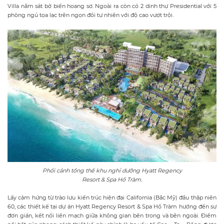
Villa nằm sát bờ biển hoang sơ. Ngoài ra còn có 2 dinh thự Presidential với 5
phòng ngủ tọa lạc trên ngọn đồi tự nhiên với độ cao vượt trội.
Phối cảnh tổng thể khu nghỉ dưỡng Hyatt Regency
Resort & Spa Hồ Tràm.
Lấy cảm hứng từ trào lưu kiến trúc hiện đại California (Bắc Mỹ) đầu thập niên
60, các thiết kế tại dự án Hyatt Regency Resort & Spa Hồ Tràm hướng đến sự
đơn giản, kết nối liền mạch giữa không gian bên trong và bên ngoài. Điểm