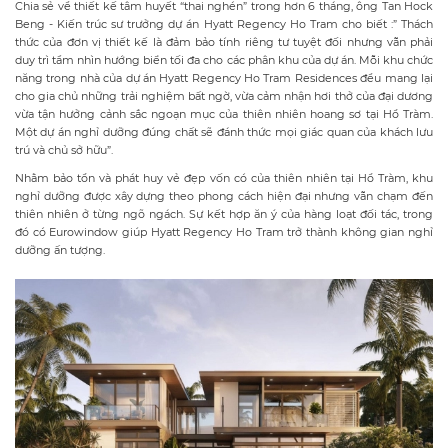
Chia sẻ về thiết kế tâm huyết “thai nghén” trong hơn 6 tháng, ông Tan Hock
Beng - Kiến trúc sư trưởng dự án Hyatt Regency Ho Tram cho biết :” Thách
thức của đơn vị thiết kế là đảm bảo tính riêng tư tuyệt đối nhưng vẫn phải
duy trì tầm nhìn hướng biển tối đa cho các phân khu của dự án. Mỗi khu chức
năng trong nhà của dự án Hyatt Regency Ho Tram Residences đều mang lại
cho gia chủ những trải nghiệm bất ngờ, vừa cảm nhận hơi thở của đại dương
vừa tận hưởng cảnh sắc ngoạn mục của thiên nhiên hoang sơ tại Hồ Tràm.
Một dự án nghỉ dưỡng đúng chất sẽ đánh thức mọi giác quan của khách lưu
trú và chủ sở hữu”.
Nhằm bảo tồn và phát huy vẻ đẹp vốn có của thiên nhiên tại Hồ Tràm, khu
nghỉ dưỡng được xây dựng theo phong cách hiện đại nhưng vẫn chạm đến
thiên nhiên ở từng ngõ ngách. Sự kết hợp ăn ý của hàng loạt đối tác, trong
đó có Eurowindow giúp Hyatt Regency Ho Tram trở thành không gian nghỉ
dưỡng ấn tượng.