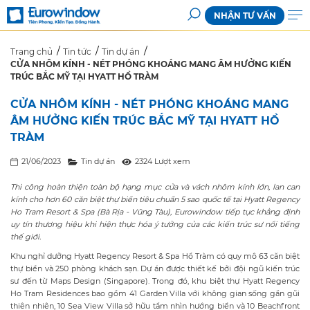
NHẬN TƯ VẤN
Trang chủ
Tin tức
Tin dự án
CỬA NHÔM KÍNH - NÉT PHÓNG KHOÁNG MANG ÂM HƯỞNG KIẾN
TRÚC BẮC MỸ TẠI HYATT HỒ TRÀM
CỬA NHÔM KÍNH - NÉT PHÓNG KHOÁNG MANG
ÂM HƯỞNG KIẾN TRÚC BẮC MỸ TẠI HYATT HỒ
TRÀM
21/06/2023
Tin dự án
2324 Lượt xem
Thi công hoàn thiện toàn bộ hạng mục cửa và vách nhôm kính lớn, lan can
kính cho hơn 60 căn biệt thự biển tiêu chuẩn 5 sao quốc tế tại
Hyatt Regency
Ho Tram Resort & Spa (Bà Rịa - Vũng Tàu)
, Eurowindow tiếp tục khẳng định
uy tín thương hiệu khi hiện thực hóa ý tưởng của các kiến trúc sư nổi tiếng
thế giới.
Khu nghỉ dưỡng Hyatt Regency Resort & Spa Hồ Tràm có quy mô 63 căn biệt
thự biển và 250 phòng khách sạn. Dự án được thiết kế bởi đội ngũ kiến trúc
sư đến từ Maps Design (Singapore). Trong đó, khu biệt thự Hyatt Regency
Ho Tram Residences bao gồm 41 Garden Villa với không gian sống gần gũi
thiên nhiên, 10 Sea View Villa sở hữu tầm nhìn hướng biển và 10 Beachfront