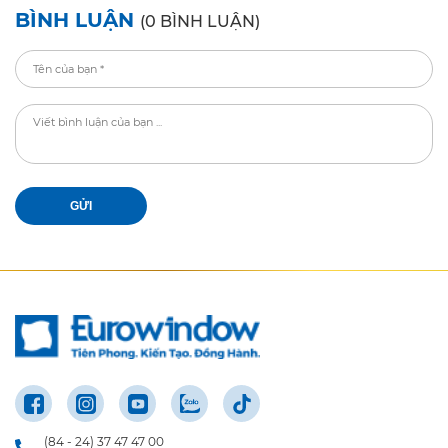
(84 - 24) 37 47 47 00
infoew@eurowindow.biz
Tòa nhà Văn phòng Eurowindow Office Building, Số 02 Tôn Thất
Tùng, Kim Liên, Hà Nội
GIỚI THIỆU
SẢN PHẨM