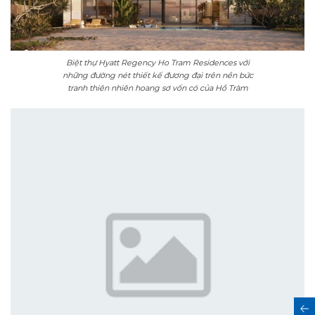
Biệt thự Hyatt Regency Ho Tram Residences với
những đường nét thiết kế đương đại trên nền bức
tranh thiên nhiên hoang sơ vốn có của Hồ Tràm
Những ô cửa, vách kính Eurowindow màu nâu gỗ
“tone sur tone” với nội thất màu nâu be, đề cao sự tối
giản nhưng cũng đầy tinh tế.
Để đáp ứng các tiêu chuẩn khắt khe của tập đoàn Hyatt, trong đó có tiêu chí