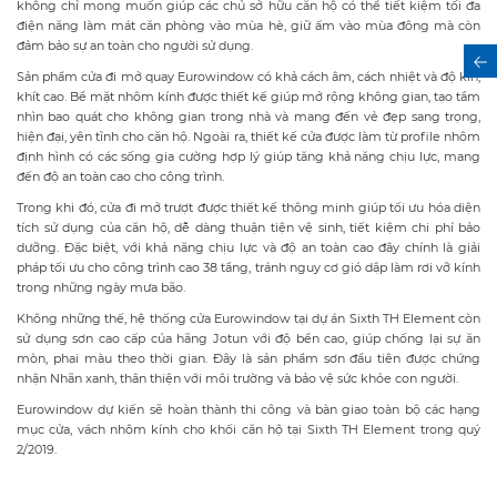
không chỉ mong muốn giúp các chủ sở hữu căn hộ có thể tiết kiệm tối đa
điện năng làm mát căn phòng vào mùa hè, giữ ấm vào mùa đông mà còn
đảm bảo sự an toàn cho người sử dụng.
Sản phẩm cửa đi mở quay Eurowindow có khả cách âm, cách nhiệt và độ kín,
khít cao. Bề mặt nhôm kính được thiết kế giúp mở rộng không gian, tạo tầm
nhìn bao quát cho không gian trong nhà và mang đến vẻ đẹp sang trọng,
hiện đại, yên tĩnh cho căn hộ. Ngoài ra, thiết kế cửa được làm từ profile nhôm
định hình có các sống gia cường hợp lý giúp tăng khả năng chịu lực, mang
đến độ an toàn cao cho công trình.
Trong khi đó, cửa đi mở trượt được thiết kế thông minh giúp tối ưu hóa diện
tích sử dụng của căn hộ, dễ dàng thuận tiện vệ sinh, tiết kiệm chi phí bảo
dưỡng. Đặc biệt, với khả năng chịu lực và độ an toàn cao đây chính là giải
pháp tối ưu cho công trình cao 38 tầng, tránh nguy cơ gió dập làm rơi vỡ kính
trong những ngày mưa bão.
Không những thế, hệ thống cửa Eurowindow tại dự án Sixth TH Element còn
sử dụng sơn cao cấp của hãng Jotun với độ bền cao, giúp chống lại sự ăn
mòn, phai màu theo thời gian. Đây là sản phẩm sơn đầu tiên được chứng
nhận Nhãn xanh, thân thiện với môi trường và bảo vệ sức khỏe con người.
Eurowindow dự kiến sẽ hoàn thành thi công và bàn giao toàn bộ các hạng
mục cửa, vách nhôm kính cho khối căn hộ tại Sixth TH Element trong quý
2/2019.