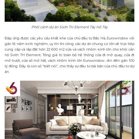
Phối cảnh dự án Sixth TH Element Tây Hồ Tây
Đáp ứng được các yêu cầu khắt khe của chủ đầu tư Bắc Hà, Eurowindow với
gần 16 năm kinh nghiệm, uy tín thi công các dự án chung cư lớn sẽ trực tiếp
cung cấp và lắp đặt hơn 22 600 m2 cửa và vách nhôm kính lớn cho khối căn
hộ Sixth TH Element. Tổng giá trị toàn bộ hệ thống cửa đi mở quay, cửa đi
mở trượt, cửa sổ mở hất, vách nhôm kính lớn Eurowindow…lên đến gần 100
tỷ đồng. Đây là con số “biết nói”, cho thấy sự đầu tư bài bản của chủ đầu tư dự
án.