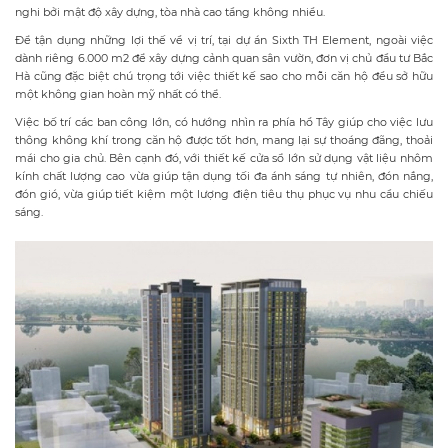
nghi bởi mật độ xây dựng, tòa nhà cao tầng không nhiều.
Để tận dụng những lợi thế về vị trí, tại dự án Sixth TH Element, ngoài việc
dành riêng 6.000 m2 để xây dựng cảnh quan sân vườn, đơn vị chủ đầu tư Bắc
Hà cũng đặc biệt chú trọng tới việc thiết kế sao cho mỗi căn hộ đều sở hữu
một không gian hoàn mỹ nhất có thể.
Việc bố trí các ban công lớn, có hướng nhìn ra phía hồ Tây giúp cho việc lưu
thông không khí trong căn hộ được tốt hơn, mang lại sự thoáng đãng, thoải
mái cho gia chủ. Bên cạnh đó, với thiết kế cửa sổ lớn sử dụng vật liệu nhôm
kính chất lượng cao vừa giúp tận dụng tối đa ánh sáng tự nhiên, đón nắng,
đón gió, vừa giúp tiết kiệm một lượng điện tiêu thụ phục vụ nhu cầu chiếu
sáng.