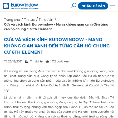
NHẬN TƯ VẤN
Trang chủ
Tin tức
Tin dự án
Cửa và vách kính Eurowindow - Mang không gian xanh đến từng
căn hộ chung cư 6th Element
CỬA VÀ VÁCH KÍNH EUROWINDOW - MANG
KHÔNG GIAN XANH ĐẾN TỪNG CĂN HỘ CHUNG
CƯ 6TH ELEMENT
28/12/2021
Tin dự án
1512 Lượt xem
Với mong muốn mang đến cho các cư dân một không gian sống xanh, hiện
đại, chất lượng, vừa qua, Công ty cổ phần Tập đoàn Bắc Hà đã tiếp tục tin
tưởng, lựa chọn sử dụng sản phẩm cửa và vách nhôm kính lớn Eurowindow
cho Công trình nhà ở hỗn hợp - Dự án Sixth TH Element tại Khu đô thị Tây Hồ
Tây.
Là dự án đình đám nhất từ xưa đến nay của tập đoàn Bắc Hà, Sixth TH
Element là quần thể không gian sống đẳng cấp, hội tụ đầy đủ tiêu chuẩn văn
minh, thời thượng nhưng vẫn tràn ngập màu xanh. Dự án tọa lạc tại khu đô
thị Tây Hồ Tây, thuộc về phía Tây Bắc của thành phố Hà Nội – Khu vực vốn nổi
tiếng là một nơi có không gian sống thoáng đãng, môi trường sống tiện