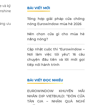
e và kỹ
BÀI VIẾT MỚI
nshine
Tổng hợp giải pháp cửa chống
năng ưu
nóng Eurowindow mùa hè 2026
Nên chọn cửa gì cho mùa hè
nắng nóng?
Cập nhật cuộc thi "Eurowindow –
Nơi làm việc tôi yêu": 16 câu
chuyện đầu tiên và lời mời gọi
tiếp nối hành trình
BÀI VIẾT ĐỌC NHIỀU
EUROWINDOW KHUYẾN MÃI
NHÂN DỊP VIETBUILD: “ĐÓN CỬA
TÂN GIA – NHẬN QUÀ NGHỈ