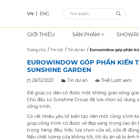
VN
ENG
GIỚI THIỆU
SẢN PHẨM
SHOWR
Trang chủ
Tin tức
Tin dự án
Eurowindow góp phần kiế
EUROWINDOW GÓP PHẦN KIẾN TẠ
SUNSHINE GARDEN
28/12/2021
Tin dự án
1148 Lượt xem
Để giúp cư dân có được một không gian sống giao
Chủ đầu tư Sunshine Group đã lựa chọn sử dụng 
công trình.
Có rất nhiều yếu tố kiến tạo nên một công trình 
giúp công trình có được vẻ đẹp sang trọng tạo ấn 
trọng hàng đầu. Việc lựa chọn cửa sổ, cửa đi đún
Nếu chất lượng cửa không tốt, thì dự án sẽ bị ản