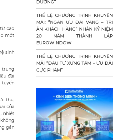
DƯỠNG”
THỂ LỆ CHƯƠNG TRÌNH KHUYẾN
MÃI: “NGÀN ƯU ĐÃI VÀNG – TRI
 từ cao
ÂN KHÁCH HÀNG” NHÂN KỶ NIỆM
tạo một
20 NĂM THÀNH LẬP
EUROWINDOW
hệ sinh
THỂ LỆ CHƯƠNG TRÌNH KHUYẾN
MÃI “ĐẦU TƯ XỨNG TẦM – ƯU ĐÃI
i trung
CỰC PHẨM”
lâu đài
c tuyến
ực thụ,
ài của
 nhiệt
à không
ong gần