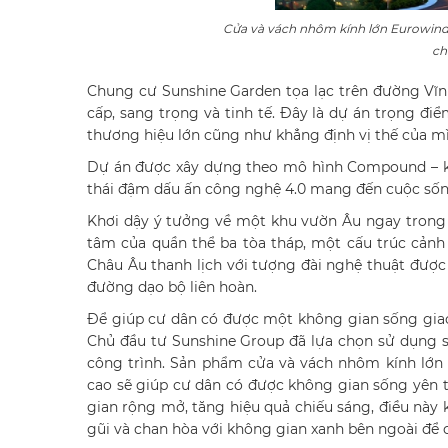
Cửa và vách nhôm kính lớn Eurowindo
ch
Chung cư Sunshine Garden tọa lạc trên đường Vĩnh
cấp, sang trọng và tinh tế. Đây là dự án trọng 
thương hiệu lớn cũng như khẳng định vị thế của mì
Dự án được xây dựng theo mô hình Compound – khu 
thái đậm dấu ấn công nghệ 4.0 mang đến cuộc sống
Khơi dậy ý tưởng về một khu vườn Âu ngay trong l
tâm của quần thể ba tòa tháp, một cấu trúc cảnh
Châu Âu thanh lịch với tượng đài nghệ thuật được
đường dạo bộ liên hoàn.
Để giúp cư dân có được một không gian sống giao
Chủ đầu tư Sunshine Group đã lựa chọn sử dụng 
công trình. Sản phẩm cửa và vách nhôm kính lớn
cao sẽ giúp cư dân có được không gian sống yên t
gian rộng mở, tăng hiệu quả chiếu sáng, điều này
gũi và chan hòa với không gian xanh bên ngoài để