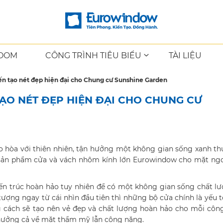
OOM
CÔNG TRÌNH TIÊU BIỂU
TÀI LIỆU
n tạo nét đẹp hiện đại cho Chung cư Sunshine Garden
O NÉT ĐẸP HIỆN ĐẠI CHO CHUNG CƯ
 hòa với thiên nhiên, tận hưởng một không gian sống xanh th
sản phẩm cửa và vách nhôm kính lớn Eurowindow cho mặt ngo
kiến trúc hoàn hảo tuy nhiên để có một không gian sống chất l
tượng ngay từ cái nhìn đầu tiên thì những bộ cửa chính là yếu 
g cách sẽ tạo nên vẻ đẹp và chất lượng hoàn hảo cho mỗi công
h hưởng cả về mặt thẩm mỹ lẫn công năng.