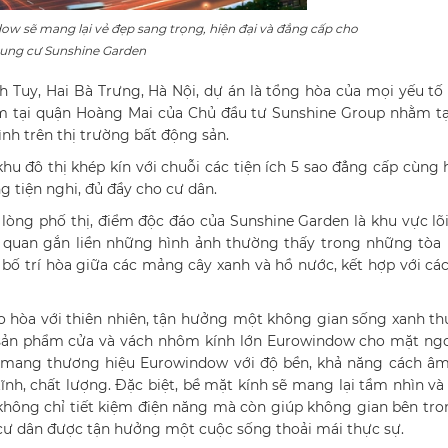
w sẽ mang lại vẻ đẹp sang trọng, hiện đại và đẳng cấp cho
ung cư Sunshine Garden
 Tuy, Hai Bà Trưng, Hà Nội, dự án là tổng hòa của mọi yếu tố
điểm tại quận Hoàng Mai của Chủ đầu tư Sunshine Group nhằm 
nh trên thị trường bất động sản.
đô thị khép kín với chuỗi các tiện ích 5 sao đẳng cấp cùng 
 tiện nghi, đủ đầy cho cư dân.
òng phố thị, điểm độc đáo của Sunshine Garden là khu vực lõ
 quan gắn liền những hình ảnh thường thấy trong những tòa 
 bố trí hòa giữa các mảng cây xanh và hồ nước, kết hợp với cá
 hòa với thiên nhiên, tận hưởng một không gian sống xanh th
sản phẩm cửa và vách nhôm kính lớn Eurowindow cho mặt ngo
 mang thương hiệu Eurowindow với độ bền, khả năng cách âm,
ĩnh, chất lượng. Đặc biệt, bề mặt kính sẽ mang lại tầm nhìn v
 không chỉ tiết kiệm điện năng mà còn giúp không gian bên tr
 cư dân được tận hưởng một cuộc sống thoải mái thực sự.