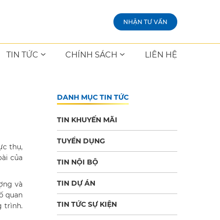
NHẬN TƯ VẤN
TIN TỨC
CHÍNH SÁCH
LIÊN HỆ
DANH MỤC TIN TỨC
TIN KHUYẾN MÃI
TUYỂN DỤNG
ực thụ,
ài của
TIN NỘI BỘ
TIN DỰ ÁN
ượng và
tố quan
TIN TỨC SỰ KIỆN
 trình.