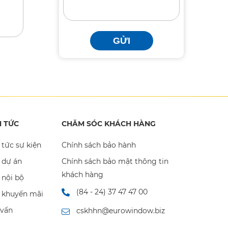
GỬI
N TỨC
CHĂM SÓC KHÁCH HÀNG
 tức sự kiện
Chính sách bảo hành
 dự án
Chính sách bảo mật thông tin
khách hàng
 nội bộ
(84 - 24) 37 47 47 00
n khuyến mãi
 vấn
cskhhn@eurowindow.biz