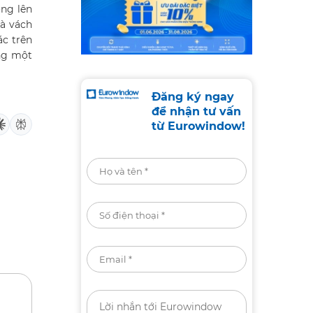
ồng lên
và vách
ác trên
ởng một
Đăng ký ngay
để nhận tư vấn
từ Eurowindow!