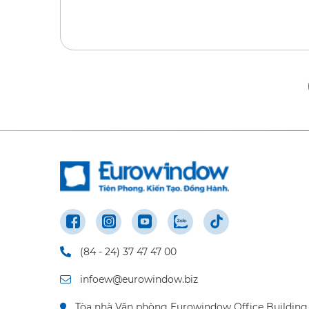
(84 - 24) 37 47 47 00
infoew@eurowindow.biz
Tòa nhà Văn phòng Eurowindow Office Building