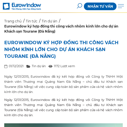
NHẬN TƯ VẤN
Trang chủ
Tin tức
Tin dự án
Eurowindow ký hợp đồng thi công vách nhôm kính lớn cho dự án
Khách sạn Tourane (Đà Nẵng)
EUROWINDOW KÝ HỢP ĐỒNG THI CÔNG VÁCH
NHÔM KÍNH LỚN CHO DỰ ÁN KHÁCH SẠN
TOURANE (ĐÀ NẴNG)
01/12/2021
Tin dự án
1172 Lượt xem
Ngày 12/01/2015, Eurowindow đã ký kết hợp đồng với Công ty TNHH Một
thành viên Thương mại Quảng Nam Đà Nẵng – chủ đầu tư Khách sạn
Tourane (Đà Nẵng) về việc cung cấp toàn bộ sản phẩm cửa và hệ vách nhôm
kính lớn cho dự án.
Ngày 12/01/2015, Eurowindow đã ký kết hợp đồng với Công ty TNHH Một
thành viên Thương mại Quảng Nam Đà Nẵng – chủ đầu tư Khách sạn
Tourane (Đà Nẵng) về việc cung cấp toàn bộ sản phẩm cửa và hệ vách nhôm
kính lớn cho dự án.