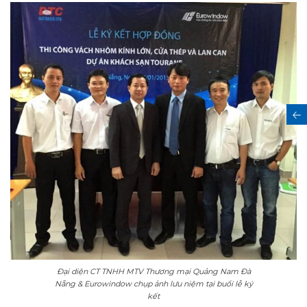
Đại diện CT TNHH MTV Thương mại Quảng Nam Đà
Nẵng & Eurowindow chụp ảnh lưu niệm tại buổi lễ ký
kết