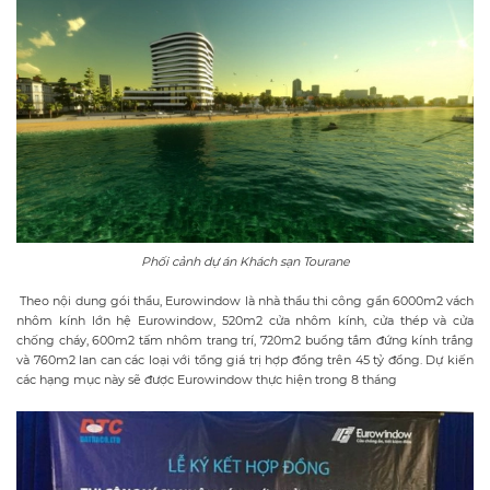
Phối cảnh dự án Khách sạn Tourane
Theo nội dung gói thầu, Eurowindow là nhà thầu thi công gần 6000m2 vách
nhôm kính lớn hệ Eurowindow, 520m2 cửa nhôm kính, cửa thép và cửa
chống cháy, 600m2 tấm nhôm trang trí, 720m2 buồng tắm đứng kính trắng
và 760m2 lan can các loại với tổng giá trị hợp đồng trên 45 tỷ đồng. Dự kiến
các hạng mục này sẽ được Eurowindow thực hiện trong 8 tháng