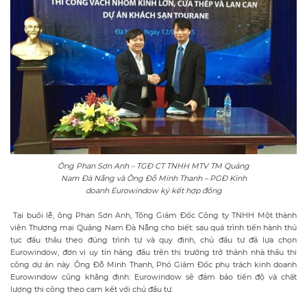
Ông Phan Sơn Anh – TGĐ CT TNHH MTV TM Quảng
Nam Đà Nẵng và Ông Đỗ Minh Thanh – PGĐ Kinh
doanh Eurowindow ký kết hợp đồng
Tại buổi lễ, ông Phan Sơn Anh, Tổng Giám Đốc Công ty TNHH Một thành
viên Thương mại Quảng Nam Đà Nẵng cho biết: sau quá trình tiến hành thủ
tục đấu thầu theo đúng trình tự và quy định, chủ đầu tư đã lựa chọn
Eurowindow, đơn vị uy tín hàng đầu trên thị trường trở thành nhà thầu thi
công dự án này. Ông Đỗ Minh Thanh, Phó Giám Đốc phụ trách kinh doanh
Eurowindow cũng khẳng định: Eurowindow sẽ đảm bảo tiến độ và chất
lượng thi công theo cam kết với chủ đầu tư.