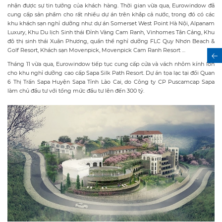
nhận được sự tin tưởng của khách hàng. Thời gian vừa qua, Eurowindow đã
cung cấp sản phẩm cho rất nhiều dự án trên khắp cả nước, trong đó có các
khu khách sạn nghỉ dưỡng như: dự án Somerset West Point Hà Nội, Alpanam
Luxury, Khu Du lịch Sinh thái Đỉnh Vàng Cam Ranh, Vinhomes Tân Cảng, Khu
đô thị sinh thái Xuân Phương, quần thể nghỉ dưỡng FLC Quy Nhơn Beach &
Golf Resort, Khách sạn Movenpick, Movenpick Cam Ranh Resort …
Tháng 11 vừa qua, Eurowindow tiếp tục cung cấp cửa và vách nhôm kính lớn
cho khu nghỉ dưỡng cao cấp Sapa Silk Path Resort. Dự án tọa lạc tại đồi Quan
6 Thị Trấn Sapa Huyện Sapa Tỉnh Lào Cai, do Công ty CP Puscamcap Sapa
làm chủ đầu tư với tổng mức đầu tư lên đến 300 tỷ.