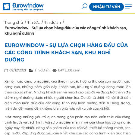
NHẬN TƯ VẤN
Trang chủ
Tin tức
Tin dự án
Eurowindow - Sự lựa chọn hàng đầu của các công trình khách sạn,
khu nghỉ dưỡng
EUROWINDOW - SỰ LỰA CHỌN HÀNG ĐẦU CỦA
CÁC CÔNG TRÌNH KHÁCH SẠN, KHU NGHỈ
DƯỠNG
09/12/2021
Tin dự án
847 Lượt xem
Xã hội ngày càng phát triển, kéo theo nhu cầu hưởng thụ của con người ngày
càng cao, những năm gần đây khách sạn, khu nghỉ dưỡng đang mọc lên
theo cấp số nhân. Những khách sạn và resort cao cấp đã và đang trở thành địa
điểm nghỉ dưỡng được nhiều người chọn lựa. Do đó, từ thiết kế nội thất đến
diện mạo kiến trúc của các công trình này luôn hướng đến sự sang trọng,
hiện đại để mang đến không gian phù hợp với xu thế của xã hội.
Một trong những yếu tố quan trọng góp phần tạo nên kiến trúc của công
trình là cửa và vách kính. Với sự phát triển mạnh mẽ của khoa học công nghệ,
ngày nay rất nhiều dòng sản phẩm cửa cao cấp với thiết kế thông minh, cao
cấp ra đời, đáp ứng được yêu cầu khắt khe của các công trình kiến trúc hiện