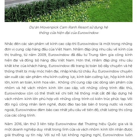
Dự án Movenpick Cam Ranh Resort sử dụng hệ
thống cửa hiện đại của Eurowindow
Nhắc đến các sản phẩm về kính cao cấp thì Eurowindow là một trong những
đơn vị cung cấp hàng đầu của Việt Nam. Nhằm đáp ứng nhu cầu về kính của
thị trường, từ năm 2009, Eurowindow đã đầu tư Trung tâm gia công kính
hiện đại và đồng bộ hàng đầu Việt Nam. Hơn thế, nhằm đáp ứng nhu cầu
khắt khe của khách hàng, Eurowindow đã trang bị toàn bộ dây chuyền và hệ
thống thiết bị máy móc hiện đại, nhập khẩu từ châu Âu. Eurowindow chuyên
sản xuất các sản phẩm như kính cường lực, kính bán cường lực, hộp kính khổ
lớn, kính an toàn, kính hoa văn… Không chỉ cung cấp các dòng sản phẩm cửa
nhôm và hệ vách nhôm kính lớn cao cấp, với những công trình đặc thù,
Eurowindow còn có thể thiết kế chi tiết hệ thống mặt cắt để lắp dựng hệ
vách nhôm kính lớn phù hợp với những công trình có kiến trúc phức tạp. Với
đội ngũ công nhân lành nghề, được đào tạo bài bản ở trong nước và nước
ngoài, Eurowindow đảm bảo cao nhất yêu cầu về tiến độ, chất lượng thi công
của các công trình.
Năm 2016, lần thứ 3 liên tiếp Eurowindow đạt Thương hiệu Quốc gia và là
một doanh nghiệp duy nhất trong lĩnh cửa và vách nhôm kính lớn nhận được
giải thưởng uy tín này. Với sự nỗ lực không ngừng nghỉ, Eurowindow luôn