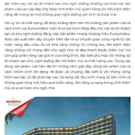
đại. Hiện nay, các dự án khách sạn, khu nghỉ dưỡng thường lựa chọn các sản
phẩm cửa cao cấp đáp ứng được tính thẩm mỹ, giảm tiếng ồn, tiết kiệm điện
năng để mang lại một không gian nghỉ dưỡng yên tĩnh và thoải mái.
Với uy tín và chất lượng đã được khẳng định trên thị trường, sản phẩm cửa và
vách kính của Eurowindow luôn là sự lựa chọn hàng đầu cho các dự án khách
sạn và khu nghỉ dưỡng đẳng cấp. Sản phẩm mang thương hiệu Eurowindow
được sản xuất trên dây chuyền hiện đại và sự chuyển giao công nghệ từ các
nước hàng đầu châu Âu có khả năng chống ồn, chống bụi, tiết kiệm điện
năng không chỉ mang đến cho ngôi nhà vẻ đẹp thanh thoát, thẩm mỹ mà
còn góp phần nâng cao giá trị của công trình, đặc biệt phù hợp với những dự
án khách sạn, khu nghỉ dưỡng đòi hỏi thẩm mỹ và chất lượng cao. Trong các
dòng sản phẩm cửa hiện đại thì những năm gần đây, dòng sản phẩm cửa và
vách nhôm kính lớn đang rất được ưa chuộng, đặc biệt là với những công
trình cao cấp, có độ phức tạp cao. Sử dụng vật liệu kính mang lại tầm nhìn và
không gian rộng mở, hiệu quả chiếu sáng, làm tăng sự sang trọng, tính thẩm
mỹ và sự an toàn cho ngôi nhà.