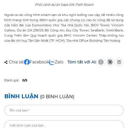
Phối cảnh dự án Sapa Silk Path Resort
Ngoài ra các công trình khách sạn và khu nghỉ dưỡng cao cấp, rất nhiều công
trình mang tính trọng điểm quốc gia, các chung cư, cao ốc cũng đã sử dụng
cửa hiện đại của Eurowindow như: Tòa nhà Quốc hội, BIDV Tower; Vincom
Gallery; Dự án DA 239/05 Bộ Công An; Sky City Tower; SeaBank; VietinBank;
Cung Triển lãm Quy hoạch quốc gia; BMC Vincom Center; Tháp không lưu
của đài chỉ huy Tân Sân Nhất (TP. HCM); Tòa nhà Office Building Tân Hoàng
Chia sẻ:
Facebook
Zalo
Tóm tắt với AI:
Đánh giá:
0/5
BÌNH LUẬN
(0 BÌNH LUẬN)