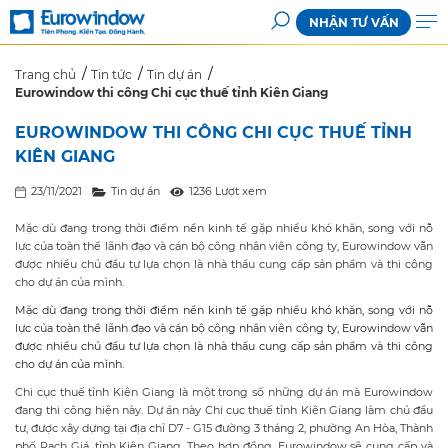
NHẬN TƯ VẤN
Trang chủ
Tin tức
Tin dự án
Eurowindow thi công Chi cục thuế tỉnh Kiên Giang
EUROWINDOW THI CÔNG CHI CỤC THUẾ TỈNH
KIÊN GIANG
23/11/2021
Tin dự án
1236 Lượt xem
Mặc dù đang trong thời điểm nền kinh tế gặp nhiều khó khăn, song với nỗ
lực của toàn thể lãnh đạo và cán bộ công nhân viên công ty, Eurowindow vẫn
được nhiều chủ đầu tư lựa chọn là nhà thầu cung cấp sản phẩm và thi công
cho dự án của mình.
Mặc dù đang trong thời điểm nền kinh tế gặp nhiều khó khăn, song với nỗ
lực của toàn thể lãnh đạo và cán bộ công nhân viên công ty, Eurowindow vẫn
được nhiều chủ đầu tư lựa chọn là nhà thầu cung cấp sản phẩm và thi công
cho dự án của mình.
Chi cục thuế tỉnh Kiên Giang là một trong số những dự án mà Eurowindow
đang thi công hiện này. Dự án này Chi cục thuế tỉnh Kiên Giang làm chủ đầu
tư, được xây dựng tại địa chỉ D7 - G15 đường 3 tháng 2, phường An Hòa, Thành
phố Rạch Giá, tỉnh Kiên Giang. Theo hợp đồng, Eurowindow sẽ cung cấp và