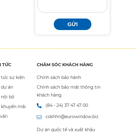
GỬI
N TỨC
CHĂM SÓC KHÁCH HÀNG
 tức sự kiện
Chính sách bảo hành
 dự án
Chính sách bảo mật thông tin
khách hàng
 nội bộ
(84 - 24) 37 47 47 00
n khuyến mãi
 vấn
cskhhn@eurowindow.biz
Dự án quốc tế và xuất khẩu