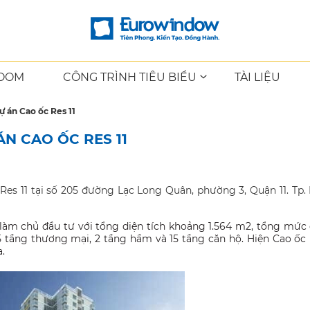
OOM
CÔNG TRÌNH TIÊU BIỂU
TÀI LIỆU
 án Cao ốc Res 11
 CAO ỐC RES 11
es 11 tại số 205 đường Lạc Long Quân, phường 3, Quận 11. Tp.
 làm chủ đầu tư với tổng diện tích khoảng 1.564 m2, tổng mức
 tầng thương mại, 2 tầng hầm và 15 tầng căn hộ. Hiện Cao ốc
.