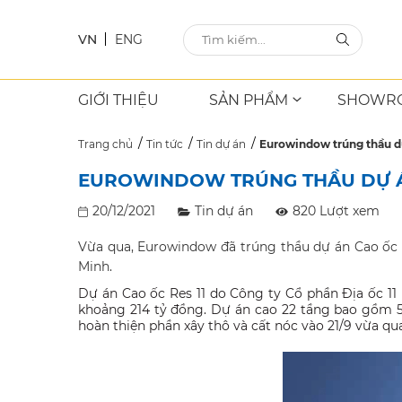
VN
ENG
GIỚI THIỆU
SẢN PHẨM
SHOWR
Trang chủ
Tin tức
Tin dự án
Eurowindow trúng thầu dự
EUROWINDOW TRÚNG THẦU DỰ ÁN
20/12/2021
Tin dự án
820 Lượt xem
Vừa qua, Eurowindow đã trúng thầu dự án Cao ốc R
Minh.
Dự án Cao ốc Res 11 do Công ty Cổ phần Địa ốc 11
khoảng 214 tỷ đồng. Dự án cao 22 tầng bao gồm 5
hoàn thiện phần xây thô và cất nóc vào 21/9 vừa qua