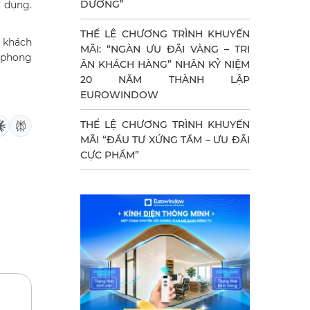
DƯỠNG”
ử dụng.
THỂ LỆ CHƯƠNG TRÌNH KHUYẾN
 khách
MÃI: “NGÀN ƯU ĐÃI VÀNG – TRI
 phong
ÂN KHÁCH HÀNG” NHÂN KỶ NIỆM
20 NĂM THÀNH LẬP
EUROWINDOW
THỂ LỆ CHƯƠNG TRÌNH KHUYẾN
MÃI “ĐẦU TƯ XỨNG TẦM – ƯU ĐÃI
CỰC PHẨM”