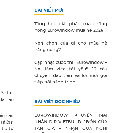
BÀI VIẾT MỚI
Tổng hợp giải pháp cửa chống
nóng Eurowindow mùa hè 2026
Nên chọn cửa gì cho mùa hè
nắng nóng?
Cập nhật cuộc thi "Eurowindow –
Nơi làm việc tôi yêu": 16 câu
chuyện đầu tiên và lời mời gọi
tiếp nối hành trình
 ốc lựa
dán an
BÀI VIẾT ĐỌC NHIỀU
EUROWINDOW KHUYẾN MÃI
bền cao
NHÂN DỊP VIETBUILD: “ĐÓN CỬA
le nhôm
TÂN GIA – NHẬN QUÀ NGHỈ
 tia tử