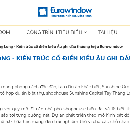
OOM
CÔNG TRÌNH TIÊU BIỂU
TÀI LIỆU
ng Long - Kiến trúc cổ điển kiểu Âu ghi dấu thương hiệu Eurowindow
NG - KIẾN TRÚC CỔ ĐIỂN KIỂU ÂU GHI DẤ
, mang phong cách độc đáo, tạo dấu ấn khác biệt, Sunshine Gr
 tổ hợp dự án biệt thự, shophouse Sunshine Capital Tây Thăng L
 với quy mô 32 căn nhà phố shophouse hiện đại và 16 biệt t
c sảo tới từng đường nét. Dự án phát triển theo mô hình bất đ
ghệ 4.0, hứa hẹn mang đến trải nghiệm thú vị cho các chủ nhâ