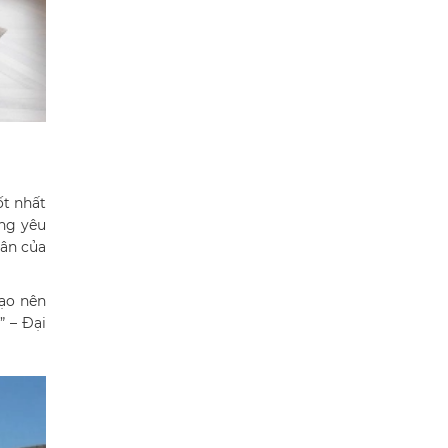
ốt nhất
ững yêu
hân của
tạo nên
” – Đại