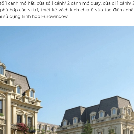
ổ 1 cánh mở hất, cửa sổ 1 cánh/ 2 cánh mở quay, cửa đi 1 cánh/ 
hù hợp các vị trí, thiết kế vách kính chia ô vừa tạo điểm nh
hi sử dụng kính hộp Eurowindow.