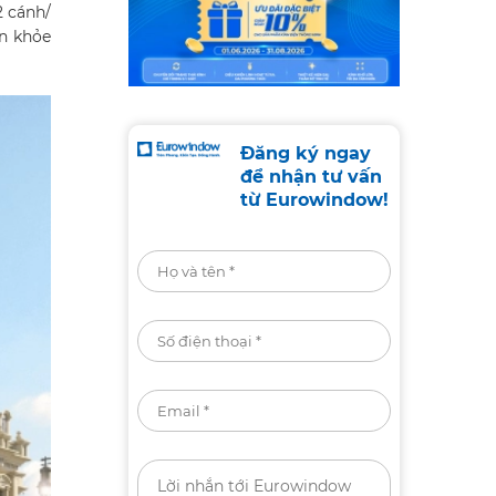
2 cánh/
ấn khỏe
Đăng ký ngay
để nhận tư vấn
từ Eurowindow!