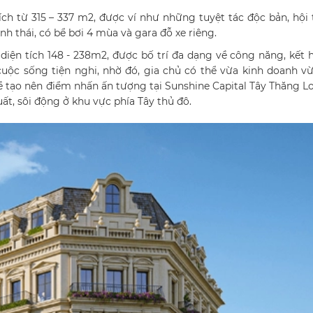
tích từ 315 – 337 m2, được ví như những tuyệt tác độc bản, hội 
nh thái, có bể bơi 4 mùa và gara đỗ xe riêng.
diện tích 148 - 238m2, được bố trí đa dạng về công năng, kết 
uộc sống tiện nghi, nhờ đó, gia chủ có thể vừa kinh doanh v
ề tạo nên điểm nhấn ấn tượng tại Sunshine Capital Tây Thăng L
t, sôi động ở khu vực phía Tây thủ đô.