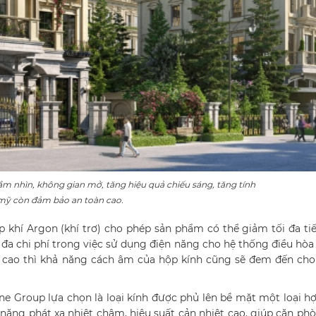
tầm nhìn, không gian mở, tăng hiệu quả chiếu sáng, tăng tính
ỹ còn đảm bảo an toàn cao.
 khí Argon (khí trơ) cho phép sản phẩm có thể giảm tối đa ti
i đa chi phí trong việc sử dụng điện năng cho hệ thống điều hò
ệt cao thì khả năng cách âm của hộp kính cũng sẽ đem đến ch
ne Group lựa chọn là loại kính được phủ lên bề mặt một loại h
h năng phát xạ nhiệt chậm, hiệu suất cản nhiệt cao, giúp căn p