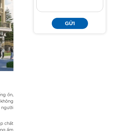
GỬI
ếng ồn,
a không
o người
ợp chất
hòng ấm