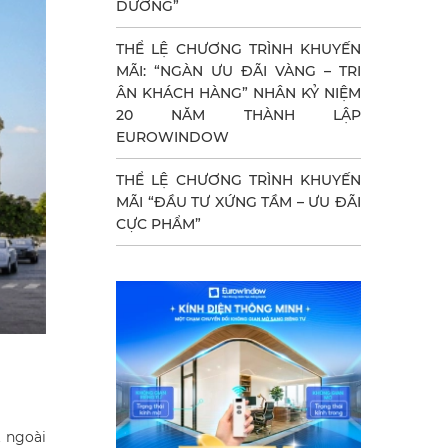
DƯỠNG”
THỂ LỆ CHƯƠNG TRÌNH KHUYẾN
MÃI: “NGÀN ƯU ĐÃI VÀNG – TRI
ÂN KHÁCH HÀNG” NHÂN KỶ NIỆM
20 NĂM THÀNH LẬP
EUROWINDOW
THỂ LỆ CHƯƠNG TRÌNH KHUYẾN
MÃI “ĐẦU TƯ XỨNG TẦM – ƯU ĐÃI
CỰC PHẨM”
t ngoài