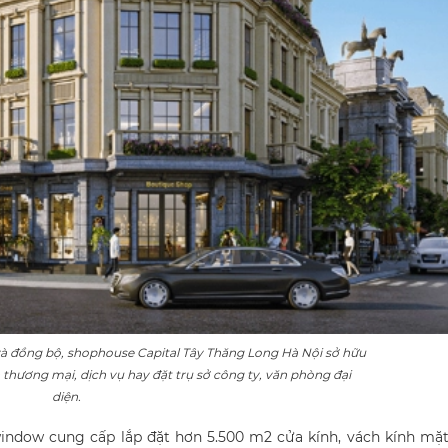
à đồng bộ, shophouse Capital Tây Thăng Long Hà Nội sở hữu
 thương mại, dịch vụ hay đặt trụ sở công ty, văn phòng đại
diện.
window cung cấp lắp đặt hơn 5.500 m2 cửa kính, vách kính mặ