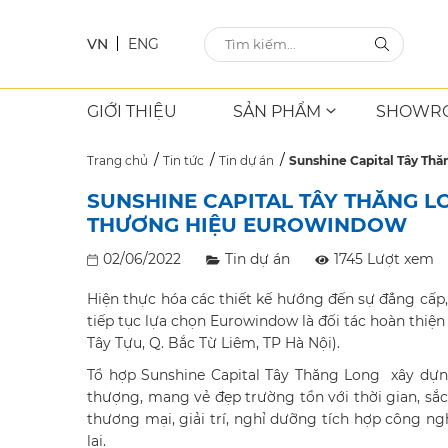
VN
ENG
GIỚI THIỆU
SẢN PHẨM
SHOWR
Trang chủ
Tin tức
Tin dự án
Sunshine Capital Tây Thă
SUNSHINE CAPITAL TÂY THĂNG LO
THƯƠNG HIỆU EUROWINDOW
02/06/2022
Tin dự án
1745 Lượt xem
Hiện thực hóa các thiết kế hướng đến sự đẳng cấp
tiếp tục lựa chọn Eurowindow là đối tác hoàn thiện
Tây Tựu, Q. Bắc Từ Liêm, TP Hà Nội).
Tổ hợp Sunshine Capital Tây Thăng Long xây dựng
thượng, mang vẻ đẹp trường tồn với thời gian, sắ
thương mại, giải trí, nghỉ dưỡng tích hợp công n
lai.