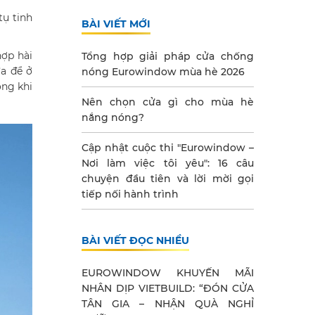
tụ tinh
BÀI VIẾT MỚI
hợp hài
Tổng hợp giải pháp cửa chống
ừa để ở
nóng Eurowindow mùa hè 2026
ong khi
Nên chọn cửa gì cho mùa hè
nắng nóng?
Cập nhật cuộc thi "Eurowindow –
Nơi làm việc tôi yêu": 16 câu
chuyện đầu tiên và lời mời gọi
tiếp nối hành trình
BÀI VIẾT ĐỌC NHIỀU
EUROWINDOW KHUYẾN MÃI
NHÂN DỊP VIETBUILD: “ĐÓN CỬA
TÂN GIA – NHẬN QUÀ NGHỈ