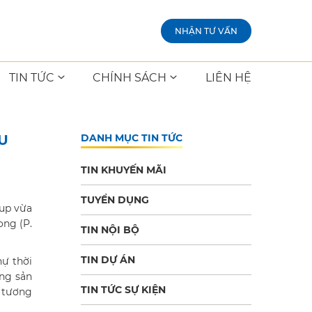
NHẬN TƯ VẤN
TIN TỨC
CHÍNH SÁCH
LIÊN HỆ
U
DANH MỤC TIN TỨC
TIN KHUYẾN MÃI
TUYỂN DỤNG
oup vừa
ong (P.
TIN NỘI BỘ
TIN DỰ ÁN
hự thời
ộng sản
TIN TỨC SỰ KIỆN
n tương