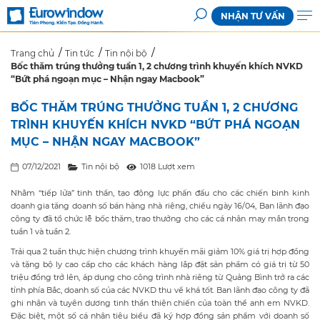
NHẬN TƯ VẤN
Trang chủ
Tin tức
Tin nội bộ
Bốc thăm trúng thưởng tuần 1, 2 chương trình khuyến khích NVKD
“Bứt phá ngoạn mục – Nhận ngay Macbook”
BỐC THĂM TRÚNG THƯỞNG TUẦN 1, 2 CHƯƠNG
TRÌNH KHUYẾN KHÍCH NVKD “BỨT PHÁ NGOẠN
MỤC – NHẬN NGAY MACBOOK”
07/12/2021
Tin nội bộ
1018 Lượt xem
Nhằm “tiếp lửa” tinh thần, tạo động lực phấn đấu cho các chiến binh kinh
doanh gia tăng doanh số bán hàng nhà riêng, chiều ngày 16/04, Ban lãnh đạo
công ty đã tổ chức lễ bốc thăm, trao thưởng cho các cá nhân may mắn trong
tuần 1 và tuần 2.
Trải qua 2 tuần thực hiện chương trình khuyến mãi giảm 10% giá trị hợp đồng
và tặng bộ ly cao cấp cho các khách hàng lắp đặt sản phẩm có giá trị từ 50
triệu đồng trở lên, áp dụng cho công trình nhà riêng từ Quảng Bình trở ra các
tỉnh phía Bắc, doanh số của các NVKD thu về khá tốt. Ban lãnh đạo công ty đã
ghi nhận và tuyên dương tinh thần thiện chiến của toàn thể anh em NVKD.
Đặc biệt, một số cá nhân tiêu biểu đã ký hợp đồng sản phẩm với doanh số