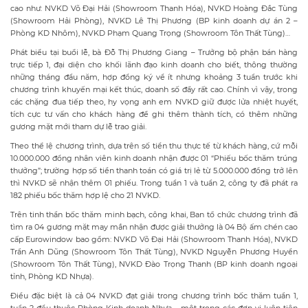
cao như: NVKD Võ Đại Hải (Showroom Thanh Hóa), NVKD Hoàng Đắc Tùng
(Showroom Hải Phòng), NVKD Lê Thị Phương (BP kinh doanh dự án 2 –
Phòng KD Nhôm), NVKD Phạm Quang Trọng (Showroom Tôn Thất Tùng)…
Phát biểu tại buổi lễ, bà Đỗ Thị Phương Giang – Trưởng bộ phận bán hàng
trực tiếp 1, đại diện cho khối lãnh đạo kinh doanh cho biết, thông thường
những tháng đầu năm, hợp đồng ký về ít nhưng khoảng 3 tuần trước khi
chương trình khuyến mại kết thúc, doanh số đẩy rất cao. Chính vì vậy, trong
các chặng đua tiếp theo, hy vọng anh em NVKD giữ được lửa nhiệt huyết,
tích cực tư vấn cho khách hàng để ghi thêm thành tích, có thêm những
gương mặt mới tham dự lễ trao giải.
Theo thể lệ chương trình, dựa trên số tiền thu thực tế từ khách hàng, cứ mỗi
10.000.000 đồng nhân viên kinh doanh nhận được 01 “Phiếu bốc thăm trúng
thưởng”; trường hợp số tiền thanh toán có giá trị lẻ từ 5.000.000 đồng trở lên
thì NVKD sẽ nhận thêm 01 phiếu. Trong tuần 1 và tuần 2, công ty đã phát ra
182 phiếu bốc thăm hợp lệ cho 21 NVKD.
Trên tinh thần bốc thăm minh bạch, công khai, Ban tổ chức chương trình đã
tìm ra 04 gương mặt may mắn nhận được giải thưởng là 04 Bộ ấm chén cao
cấp Eurowindow bao gồm: NVKD Võ Đại Hải (Showroom Thanh Hóa), NVKD
Trần Anh Dũng (Showroom Tôn Thất Tùng), NVKD Nguyễn Phương Huyền
(Showroom Tôn Thất Tùng), NVKD Đào Trọng Thanh (BP kinh doanh ngoại
tỉnh, Phòng KD Nhựa).
Điều đặc biệt là cả 04 NVKD đạt giải trong chương trình bốc thăm tuần 1,