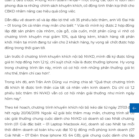
tuần 2 đều thuộc Phòng Kinh doanh Nhựa – một trong các đơn vị luôn tiên
phong đưa ra những chính sách khuyến khích, cổ động tinh thần kịp thời cho
CBKD nhằm nâng cao hiệu quả công việc.
Dẫn đầu về doanh số và áp đảo lợi thế với 35 phiếu bốc thăm, anh Võ Đại Hải
– 01 trong 04 cá nhân may mắn cho biết: “ Vừa rồi mình ký được 2 hợp đồng
lắp đặt sản phẩm cửa nhôm, cửa gỗ, cửa cuốn, một phần cũng vì nhờ có
chương trình khuyến mại giảm 10%, quà tặng kèm, khách hàng rất phấn
khởi. Hiện tại mình đang tư vấn cho 2 khách hàng, hy vọng sẽ chốt được hợp
đồng trong thời gian tới.
Lần trước ở chương trình khuyến khích nội bộ NVKD, mình đã ký được tổng
giá trị hợp đồng hơn 1,2 tỷ, chỉ suýt chút nữa là được thưởng Iphone. Hy vọng
trong chương trình lần này, mình có cơ hội rinh những phần thưởng giá trị
như thế, thậm chí cao hơn”.
Trong khi đó, anh Trần Anh Dũng vui mừng chia sẻ: “Quả thực chương trình
đã khích lệ được tinh thần của tất cả nhân viên kinh doanh. Dù chỉ có 1,2
phiếu bốc thăm thì NVKD vẫn có cơ hội nhận giải thưởng như mình ngày
hôm nay”.
Theo kế hoạch, chương trình khuyến khích nội bộ kéo dài từ ngày 27/03 đến
hết ngày 20/06/2019. Ngoài 42 giải bốc thăm may mắn, chương trình sẽ có
các giải thưởng chung cuộc dành cho NVKD có doanh số cao Nhất chương
trình (01 Giải đặc biệt – 01 Laptop Macbook Air), doanh số cao Nhất tại mỗi
thời điểm doanh số toàn khu vực đạt 10 tỷ đồng mỗi phòng kinh doanh (07
Giải Nhất – 07 Điện thoại Iphone XS 64 GB); giải chung cuộc dành cho tập