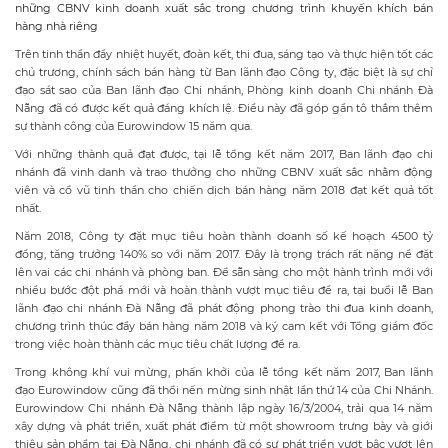
những CBNV kinh doanh xuất sắc trong chương trình khuyến khích bán
hàng nhà riêng
Trên tinh thần đầy nhiệt huyết, đoàn kết, thi đua, sáng tạo và thực hiện tốt các
chủ trương, chính sách bán hàng từ Ban lãnh đạo Công ty, đặc biệt là sự chỉ
đạo sát sao của Ban lãnh đạo Chi nhánh, Phòng kinh doanh Chi nhánh Đà
Nẵng đã có được kết quả đáng khích lệ. Điều này đã góp gần tô thắm thêm
sự thành công của Eurowindow 15 năm qua.
Với những thành quả đạt được, tại lễ tổng kết năm 2017, Ban lãnh đạo chi
nhánh đã vinh danh và trao thưởng cho những CBNV xuất sắc nhằm động
viên và cổ vũ tinh thần cho chiến dịch bán hàng năm 2018 đạt kết quả tốt
nhất.
Năm 2018, Công ty đặt mục tiêu hoàn thành doanh số kế hoạch 4500 tỷ
đồng, tăng trưởng 140% so với năm 2017. Đây là trọng trách rất nặng nề đặt
lên vai các chi nhánh và phòng ban. Để sẵn sàng cho một hành trình mới với
nhiều bước đột phá mới và hoàn thành vượt mục tiêu đề ra, tại buổi lễ Ban
lãnh đạo chi nhánh Đà Nẵng đã phát động phong trào thi đua kinh doanh,
chương trình thúc đẩy bán hàng năm 2018 và ký cam kết với Tổng giám đốc
trong việc hoàn thành các mục tiêu chất lượng đề ra.
Trong không khí vui mừng, phấn khởi của lễ tổng kết năm 2017, Ban lãnh
đạo Eurowindow cũng đã thổi nến mừng sinh nhật lần thứ 14 của Chi Nhánh.
Eurowindow Chi nhánh Đà Nẵng thành lập ngày 16/3/2004, trải qua 14 năm
xây dựng và phát triển, xuất phát điểm từ một showroom trưng bày và giới
thiệu sản phẩm tại Đà Nẵng, chi nhánh đã có sự phát triển vượt bậc vượt lên