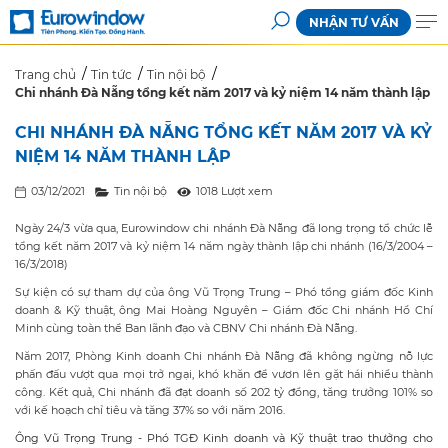
NHẬN TƯ VẤN
Trang chủ
Tin tức
Tin nội bộ
Chi nhánh Đà Nẵng tổng kết năm 2017 và kỷ niệm 14 năm thành lập
CHI NHÁNH ĐÀ NẴNG TỔNG KẾT NĂM 2017 VÀ KỶ
NIỆM 14 NĂM THÀNH LẬP
03/12/2021
Tin nội bộ
1018 Lượt xem
Ngày 24/3 vừa qua, Eurowindow chi nhánh Đà Nẵng đã long trọng tổ chức lễ
tổng kết năm 2017 và kỷ niệm 14 năm ngày thành lập chi nhánh (16/3/2004 –
16/3/2018)​
Sự kiện có sự tham dự của ông Vũ Trọng Trung – Phó tổng giám đốc Kinh
doanh & Kỹ thuật, ông Mai Hoàng Nguyên – Giám đốc Chi nhánh Hồ Chí
Minh cùng toàn thể Ban lãnh đạo và CBNV Chi nhánh Đà Nẵng.
Năm 2017, Phòng Kinh doanh Chi nhánh Đà Nẵng đã không ngừng nỗ lực
phấn đấu vượt qua mọi trở ngại, khó khăn để vươn lên gặt hái nhiều thành
công. Kết quả, Chi nhánh đã đạt doanh số 202 tỷ đồng, tăng trưởng 101% so
với kế hoạch chỉ tiêu và tăng 37% so với năm 2016.
Ông Vũ Trọng Trung - Phó TGĐ Kinh doanh và Kỹ thuật trao thưởng cho