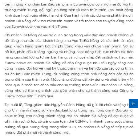
trên những khó khăn ban đầu: sản phẩm Eurowindow còn mới mẻ đối với thị
trường miền Trung, đội ngũ, phương tiện và cách thức triển khai hoạt động
kinh doanh còn gặp nhiều hạn chế. Qua hành trình xây dựng và phát triển, chi
nhánh Đà Nẵng đã vươn mình lớn mạnh và trở thành con thuyền vững chắc
của Eurowindow khu vực miền Trung.
Chi nhánh Đà Nẵng có vai trò quan trọng trong việc đáp ứng nhanh chóng và
dễ dàng nhu cầu của khách hàng khu vực Tp.Đà Nẵng và các tỉnh lân cận,
giúp khách hàng giảm bớt chi phí trong khâu vận chuyển sản phẩm. Với sự
nỗ lực, phấn đấu không ngừng và những hoạt động tích cực nhằm cải tiến
nâng cao chất lượng tư vấn bán hàng, vận chuyển, lắp đặt và dịch vụ hậu mãi,
Eurowindow chi nhánh Đà Nẵng đã đáp ứng được nhu cầu ngày càng cao
cùng những đòi hỏi về mặt kỹ thuật, thẩm mỹ và tiến độ của các công trình,
dự án khu vực miền Trung, từ những công trình nhà riêng đến các dự án
trọng điểm của thành phố. Một chặng đường dài xây dựng và phát triển – 14
năm qua là mốc son đánh dấu cho sự trưởng thành của Chi nhánh Đà Nẵng,
cũng như sự tham gia tích cực góp phần cho sự thành công của Công ty
Eurowindow hơn 15 năm qua.
Tại buổi lễ, Tổng giám đốc Nguyễn Cảnh Hồng đã gửi lời chúc và tặng hoa
cho Chi nhánh mừng sự kiện đặc biệt long trọng này. Tổng giám đốc gửi lời
chúc mừng cho những thành công mà chi nhánh Đà Nẵng đã đạt được và
ghi nhận sự nỗ lực, cố gắng của toàn thể CBNV chi nhánh trong suốt chặng
đường đã qua. Mong rằng trong năm 2018, chi nhánh Đà Nẵng sẽ tiếp tục có
những đột phá mới và thành công mới.