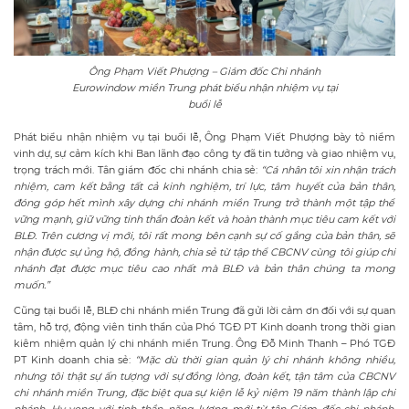
Ông Phạm Viết Phượng – Giám đốc Chi nhánh
Eurowindow miền Trung phát biểu nhận nhiệm vụ tại
buổi lễ
Phát biểu nhận nhiệm vụ tại buổi lễ, Ông Phạm Viết Phượng bày tỏ niềm
vinh dự, sự cảm kích khi Ban lãnh đạo công ty đã tin tưởng và giao nhiệm vụ,
trọng trách mới. Tân giám đốc chi nhánh chia sẻ:
“Cá nhân tôi
xin
nhận trách
nhiệm, cam kết
bằng tất cả kinh nghiệm,
trí lực,
tâm huyết của bản thân,
đóng góp hết mình
xây dựng chi nhánh
miền Trung trở thành
một tập thể
vững mạnh
, giữ vững
tinh thần đoàn kết
và
hoàn thành mục tiêu cam kết với
BLĐ.
Trên cương vị mới, tôi
rất
mong bên cạnh sự cố gắng của bản thân
,
sẽ
nhận được
sự
ủng hộ, đồng hành
,
chia sẻ từ
tập thể CBCNV cùng tôi giúp chi
nhánh đạt được mục tiêu cao nhất mà BLĐ và bản thân chúng ta mong
muốn.”
Cũng tại buổi lễ, BLĐ chi nhánh miền Trung đã gửi lời cảm ơn đối với sự quan
tâm, hỗ trợ, động viên tinh thần của Phó TGĐ PT Kinh doanh trong thời gian
kiêm nhiệm quản lý chi nhánh miền Trung. Ông Đỗ Minh Thanh – Phó TGĐ
PT Kinh doanh chia sẻ:
“Mặc dù thời gian quản lý chi nhánh không nhiều,
nhưng tôi thật sự ấn tượng với sự đồng lòng, đoàn kết, tận tâm của CBCNV
chi nhánh miền Trung, đặc biệt qua sự kiện lễ kỷ niệm 19 năm thành lập chi
nhánh. Hy vọng với tinh thần, năng lượng mới từ tân Giám đốc chi nhánh,