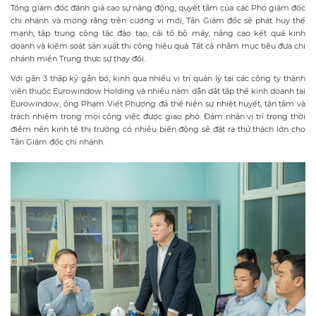
Tổng giám đốc đánh giá cao sự năng động, quyết tâm của các Phó giám đốc
chi nhánh và mong rằng trên cương vị mới, Tân Giám đốc sẽ phát huy thế
mạnh, tập trung công tác đào tạo, cải tổ bộ máy, nâng cao kết quả kinh
doanh và kiểm soát sản xuất thi công hiệu quả. Tất cả nhằm mục tiêu đưa chi
nhánh miền Trung thực sự thay đổi.
Với gần 3 thập kỷ gắn bó, kinh qua nhiều vị trí quản lý tại các công ty thành
viên thuộc Eurowindow Holding và nhiều năm dẫn dắt tập thể kinh doanh tại
Eurowindow, ông Phạm Viết Phượng đã thể hiện sự nhiệt huyết, tận tâm và
trách nhiệm trong mọi công việc được giao phó. Đảm nhận vị trí trong thời
điểm nền kinh tế thị trường có nhiều biến động sẽ đặt ra thử thách lớn cho
Tân Giám đốc chi nhánh.