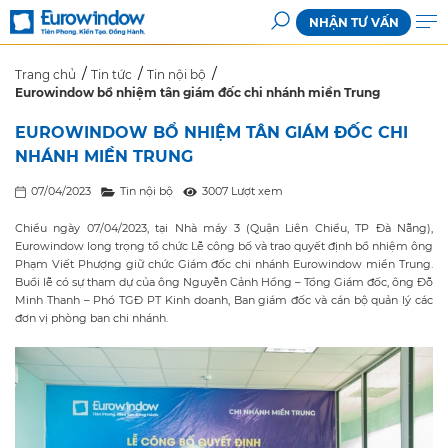
NHẬN TƯ VẤN
Trang chủ
Tin tức
Tin nội bộ
Eurowindow bổ nhiệm tân giám đốc chi nhánh miền Trung
EUROWINDOW BỔ NHIỆM TÂN GIÁM ĐỐC CHI
NHÁNH MIỀN TRUNG
07/04/2023
Tin nội bộ
3007 Lượt xem
Chiều ngày 07/04/2023, tại Nhà máy 3 (Quận Liên Chiểu, TP Đà Nẵng),
Eurowindow long trọng tổ chức Lễ công bố và trao quyết định bổ nhiệm ông
Phạm Viết Phượng giữ chức Giám đốc chi nhánh Eurowindow miền Trung.
Buổi lễ có sự tham dự của ông Nguyễn Cảnh Hồng – Tổng Giám đốc, ông Đỗ
Minh Thanh – Phó TGĐ PT Kinh doanh, Ban giám đốc và cán bộ quản lý các
đơn vị phòng ban chi nhánh.