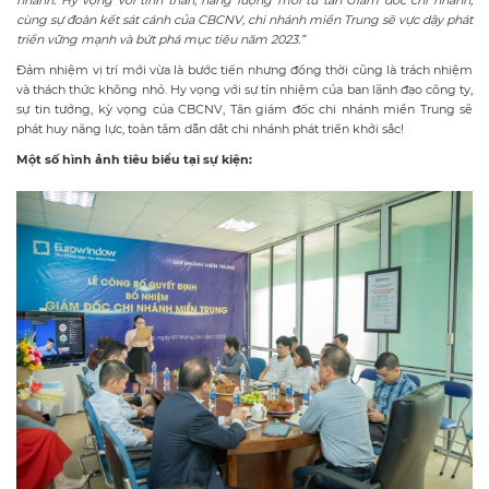
cùng sự đoàn kết sát cánh của CBCNV, chi nhánh miền Trung sẽ vực dậy phát
triển vững mạnh và bứt phá mục tiêu năm 2023.”
Đảm nhiệm vị trí mới vừa là bước tiến nhưng đồng thời cũng là trách nhiệm
và thách thức không nhỏ. Hy vọng với sự tín nhiệm của ban lãnh đạo công ty,
sự tin tưởng, kỳ vọng của CBCNV, Tân giám đốc chi nhánh miền Trung sẽ
phát huy năng lực, toàn tâm dẫn dắt chi nhánh phát triển khởi sắc!
Một số hình ảnh tiêu biểu tại sự kiện: