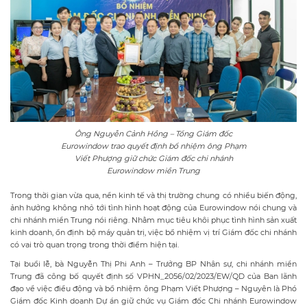
Ông Nguyễn Cảnh Hồng – Tổng Giám đốc
Eurowindow trao quyết định bổ nhiệm ông Phạm
Viết Phượng giữ chức Giám đốc chi nhánh
Eurowindow miền Trung
Trong thời gian vừa qua, nền kinh tế và thị trường chung có nhiều biến động,
ảnh hưởng không nhỏ tới tình hình hoạt động của Eurowindow nói chung và
chi nhánh miền Trung nói riêng. Nhằm mục tiêu khôi phục tình hình sản xuất
kinh doanh, ổn định bộ máy quản trị, việc bổ nhiệm vị trí Giám đốc chi nhánh
có vai trò quan trọng trong thời điểm hiện tại.
Tại buổi lễ, bà Nguyễn Thị Phi Anh – Trưởng BP Nhân sự, chi nhánh miền
Trung đã công bố quyết định số VPHN_2056/02/2023/EW/QD của Ban lãnh
đạo về việc điều động và bổ nhiệm ông Phạm Viết Phượng – Nguyên là Phó
Giám đốc Kinh doanh Dự án giữ chức vụ Giám đốc Chi nhánh Eurowindow