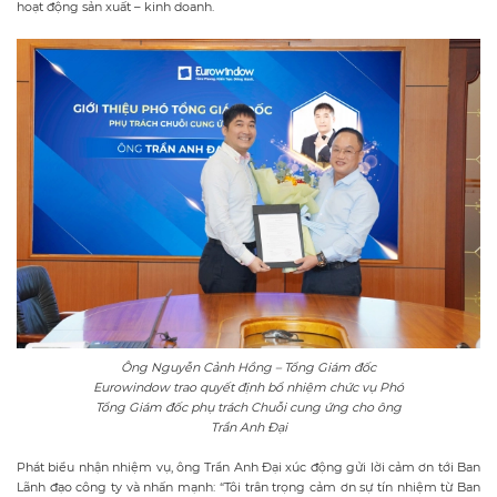
hoạt động sản xuất – kinh doanh.
Ông Nguyễn Cảnh Hồng – Tổng Giám đốc
Eurowindow trao quyết định bổ nhiệm chức vụ Phó
Tổng Giám đốc phụ trách Chuỗi cung ứng cho ông
Trần Anh Đại
Phát biểu nhận nhiệm vụ, ông Trần Anh Đại xúc động gửi lời cảm ơn tới Ban
Lãnh đạo công ty và nhấn mạnh: “Tôi trân trọng cảm ơn sự tín nhiệm từ Ban