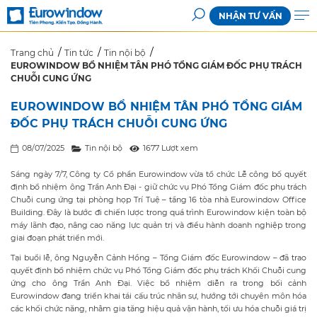
NHẬN TƯ VẤN
Trang chủ
Tin tức
Tin nội bộ
EUROWINDOW BỔ NHIỆM TÂN PHÓ TỔNG GIÁM ĐỐC PHỤ TRÁCH
CHUỖI CUNG ỨNG
EUROWINDOW BỔ NHIỆM TÂN PHÓ TỔNG GIÁM
ĐỐC PHỤ TRÁCH CHUỖI CUNG ỨNG
08/07/2025
Tin nội bộ
1677 Lượt xem
Sáng ngày 7/7, Công ty Cổ phần Eurowindow vừa tổ chức Lễ công bố quyết
định bổ nhiệm ông Trần Anh Đại - giữ chức vụ Phó Tổng Giám đốc phụ trách
Chuỗi cung ứng tại phòng họp Trí Tuệ – tầng 16 tòa nhà Eurowindow Office
Building. Đây là bước đi chiến lược trong quá trình Eurowindow kiện toàn bộ
máy lãnh đạo, nâng cao năng lực quản trị và điều hành doanh nghiệp trong
giai đoạn phát triển mới.
Tại buổi lễ, ông Nguyễn Cảnh Hồng – Tổng Giám đốc Eurowindow – đã trao
quyết định bổ nhiệm chức vụ Phó Tổng Giám đốc phụ trách Khối Chuỗi cung
ứng cho ông Trần Anh Đại. Việc bổ nhiệm diễn ra trong bối cảnh
Eurowindow đang triển khai tái cấu trúc nhân sự, hướng tới chuyên môn hóa
các khối chức năng, nhằm gia tăng hiệu quả vận hành, tối ưu hóa chuỗi giá trị