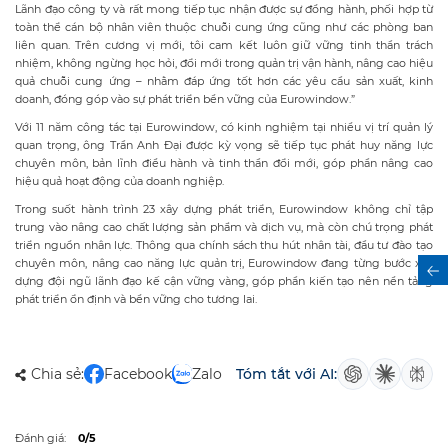
Lãnh đạo công ty và rất mong tiếp tục nhận được sự đồng hành, phối hợp từ
toàn thể cán bộ nhân viên thuộc chuỗi cung ứng cũng như các phòng ban
liên quan. Trên cương vị mới, tôi cam kết luôn giữ vững tinh thần trách
nhiệm, không ngừng học hỏi, đổi mới trong quản trị vận hành, nâng cao hiệu
quả chuỗi cung ứng – nhằm đáp ứng tốt hơn các yêu cầu sản xuất, kinh
doanh, đóng góp vào sự phát triển bền vững của Eurowindow.”
Với 11 năm công tác tại Eurowindow, có kinh nghiệm tại nhiều vị trí quản lý
quan trọng, ông Trần Anh Đại được kỳ vọng sẽ tiếp tục phát huy năng lực
chuyên môn, bản lĩnh điều hành và tinh thần đổi mới, góp phần nâng cao
hiệu quả hoạt động của doanh nghiệp.
Trong suốt hành trình 23 xây dựng phát triển, Eurowindow không chỉ tập
trung vào nâng cao chất lượng sản phẩm và dịch vụ, mà còn chú trọng phát
triển nguồn nhân lực. Thông qua chính sách thu hút nhân tài, đầu tư đào tạo
chuyên môn, nâng cao năng lực quản trị, Eurowindow đang từng bước xây
dựng đội ngũ lãnh đạo kế cận vững vàng, góp phần kiến tạo nên nền tảng
phát triển ổn định và bền vững cho tương lai.
Chia sẻ:
Facebook
Zalo
Tóm tắt với AI:
Đánh giá:
0/5