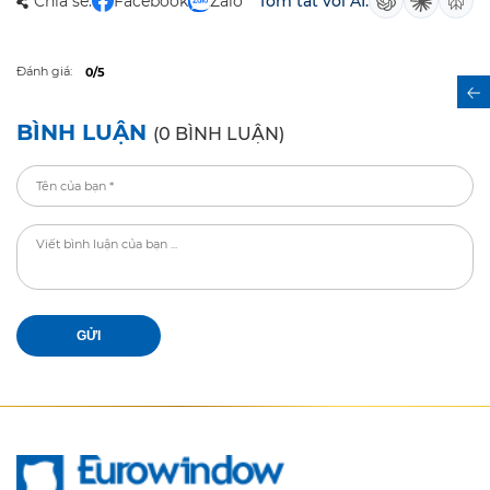
Chia sẻ:
Facebook
Zalo
Tóm tắt với AI:
Đánh giá:
0/5
BÌNH LUẬN
(0 BÌNH LUẬN)
GỬI