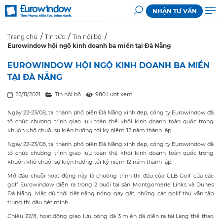
NHẬN TƯ VẤN
Trang chủ
Tin tức
Tin nội bộ
Eurowindow hội ngộ kinh doanh ba miền tại Đà Nẵng
EUROWINDOW HỘI NGỘ KINH DOANH BA MIỀN
TẠI ĐÀ NẴNG
22/11/2021
Tin nội bộ
980 Lượt xem
Ngày 22-23/08, tại thành phố biển Đà Nẵng xinh đẹp, công ty Eurowindow đã
tổ chức chương trình giao lưu toàn thể khối kinh doanh toàn quốc trong
khuôn khổ chuỗi sự kiện hướng tới kỷ niệm 12 năm thành lập.
Ngày 22-23/08, tại thành phố biển Đà Nẵng xinh đẹp, công ty Eurowindow đã
tổ chức chương trình giao lưu toàn thể khối kinh doanh toàn quốc trong
khuôn khổ chuỗi sự kiện hướng tới kỷ niệm 12 năm thành lập.
Mở đầu chuỗi hoạt động này là chương trình thi đấu của CLB Golf của các
golf Eurowindow diễn ra trong 2 buổi tại sân Montgomerie Links và Dunes
Đà Nẵng. Mặc dù thời tiết nắng nóng gay gắt, những các gollf thủ vẫn tập
trung thi đấu hết mình.
Chiều 22/8, hoạt động giao lưu bóng đá 3 miền đã diễn ra tại Làng thể thao