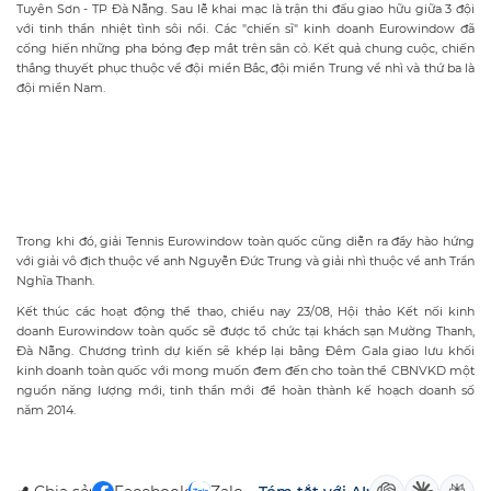
Tuyên Sơn - TP Đà Nẵng. Sau lễ khai mạc là trận thi đấu giao hữu giữa 3 đội
với tinh thần nhiệt tình sôi nổi. Các "chiến sĩ" kinh doanh Eurowindow đã
cống hiến những pha bóng đẹp mắt trên sân cỏ. Kết quả chung cuộc, chiến
thắng thuyết phục thuộc về đội miền Bắc, đội miền Trung về nhì và thứ ba là
đội miền Nam.
Trong khi đó, giải Tennis Eurowindow toàn quốc cũng diễn ra đầy hào hứng
với giải vô địch thuộc về anh Nguyễn Đức Trung và giải nhì thuộc về anh Trần
Nghĩa Thanh.
Kết thúc các hoạt động thể thao, chiều nay 23/08, Hội thảo Kết nối kinh
doanh Eurowindow toàn quốc sẽ được tổ chức tại khách sạn Mường Thanh,
Đà Nẵng. Chương trình dự kiến sẽ khép lại bằng Đêm Gala giao lưu khối
kinh doanh toàn quốc với mong muốn đem đến cho toàn thể CBNVKD một
nguồn năng lượng mới, tinh thần mới để hoàn thành kế hoạch doanh số
năm 2014.