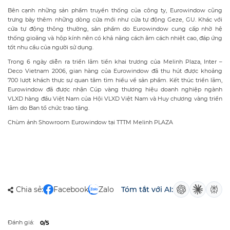
Bên cạnh những sản phẩm truyền thống của công ty, Eurowindow cũng
trưng bày thêm những dòng cửa mới như cửa tự động Geze, GU. Khác với
cửa tự động thông thường, sản phẩm do Eurowindow cung cấp nhờ hệ
thống gioăng và hộp kính nên có khả năng cách âm cách nhiệt cao, đáp ứng
tốt nhu cầu của người sử dụng.
Trong 6 ngày diễn ra triển lãm tiền khai trương của Melinh Plaza, Inter –
Deco Vietnam 2006, gian hàng của Eurowindow đã thu hút được khoảng
700 lượt khách thực sự quan tâm tìm hiểu về sản phẩm. Kết thúc triển lãm,
Eurowindow đã được nhận Cúp vàng thương hiệu doanh nghiệp ngành
VLXD hàng đầu Việt Nam của Hội VLXD Việt Nam và Huy chương vàng triển
lãm do Ban tổ chức trao tặng.
Chùm ảnh Showroom Eurowindow tại TTTM Melinh PLAZA
Chia sẻ:
Facebook
Zalo
Tóm tắt với AI:
Đánh giá:
0/5