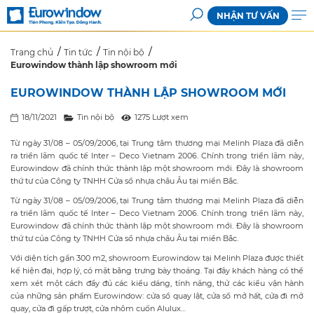
NHẬN TƯ VẤN
Trang chủ
Tin tức
Tin nội bộ
Eurowindow thành lập showroom mới
EUROWINDOW THÀNH LẬP SHOWROOM MỚI
18/11/2021
Tin nội bộ
1275 Lượt xem
Từ ngày 31/08 – 05/09/2006, tại Trung tâm thương mại Melinh Plaza đã diễn
ra triển lãm quốc tế Inter – Deco Vietnam 2006. Chính trong triển lãm này,
Eurowindow đã chính thức thành lập một showroom mới. Đây là showroom
thứ tư của Công ty TNHH Cửa sổ nhựa châu Âu tại miền Bắc.
Từ ngày 31/08 – 05/09/2006, tại Trung tâm thương mại Melinh Plaza đã diễn
ra triển lãm quốc tế Inter – Deco Vietnam 2006. Chính trong triển lãm này,
Eurowindow đã chính thức thành lập một showroom mới. Đây là showroom
thứ tư của Công ty TNHH Cửa sổ nhựa châu Âu tại miền Bắc.
Với diện tích gần 300 m2, showroom Eurowindow tại Melinh Plaza được thiết
kế hiện đại, hợp lý, có mặt bằng trưng bày thoáng. Tại đây khách hàng có thể
xem xét một cách đầy đủ các kiểu dáng, tính năng, thử các kiểu vận hành
của những sản phẩm Eurowindow: cửa sổ quay lật, cửa sổ mở hất, cửa đi mở
quay, cửa đi gấp trượt, cửa nhôm cuốn Alulux…