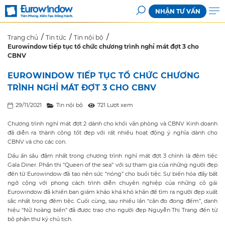
NHẬN TƯ VẤN
Trang chủ
Tin tức
Tin nội bộ
Eurowindow tiếp tục tổ chức chương trình nghỉ mát đợt 3 cho
CBNV
EUROWINDOW TIẾP TỤC TỔ CHỨC CHƯƠNG
TRÌNH NGHỈ MÁT ĐỢT 3 CHO CBNV
29/11/2021
Tin nội bộ
721 Lượt xem
Chương trình nghỉ mát đợt 2 dành cho khối văn phòng và CBNV Kinh doanh
đã diễn ra thành công tốt đẹp với rất nhiều hoạt động ý nghĩa dành cho
CBNV và cho các con.
Dấu ấn sâu đậm nhất trong chương trình nghỉ mát đợt 3 chính là đêm tiệc
Gala Diner. Phần thi “Queen of the sea” với sự tham gia của những người đẹp
đến từ Eurowindow đã tạo nên sức “nóng” cho buổi tiệc. Sự biến hóa đầy bất
ngờ cộng với phong cách trình diễn chuyên nghiệp của những cô gái
Eurowindow đã khiến ban giám khảo khá khó khăn để tìm ra người đẹp xuất
sắc nhất trong đêm tiệc. Cuối cùng, sau nhiều lần “cân đo đong đếm”, danh
hiệu “Nữ hoàng biển” đã được trao cho người đẹp Nguyễn Thị Trang đến từ
bộ phận thư ký chủ tịch.