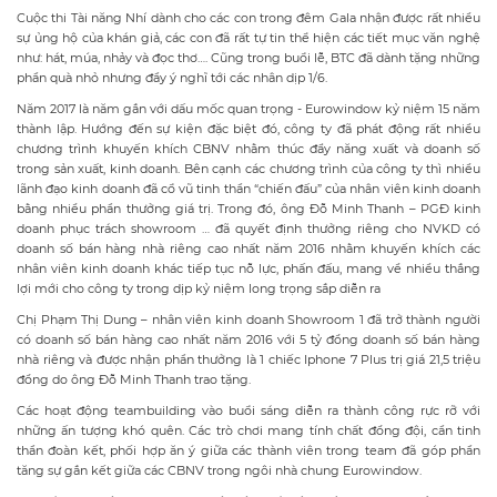
Cuộc thi Tài năng Nhí dành cho các con trong đêm Gala nhận được rất nhiều
sự ủng hộ của khán giả, các con đã rất tự tin thể hiện các tiết mục văn nghệ
như: hát, múa, nhảy và đọc thơ…. Cũng trong buổi lễ, BTC đã dành tặng những
phần quà nhỏ nhưng đầy ý nghĩ tới các nhân dịp 1/6.
Năm 2017 là năm gắn với dấu mốc quan trọng - Eurowindow kỷ niệm 15 năm
thành lập. Hướng đến sự kiện đặc biệt đó, công ty đã phát động rất nhiều
chương trình khuyến khích CBNV nhằm thúc đẩy năng xuất và doanh số
trong sản xuất, kinh doanh. Bên cạnh các chương trình của công ty thì nhiều
lãnh đạo kinh doanh đã cổ vũ tinh thần “chiến đấu” của nhân viên kinh doanh
bằng nhiều phần thưởng giá trị. Trong đó, ông Đỗ Minh Thanh – PGĐ kinh
doanh phục trách showroom … đã quyết định thưởng riêng cho NVKD có
doanh số bán hàng nhà riêng cao nhất năm 2016 nhằm khuyến khích các
nhân viên kinh doanh khác tiếp tục nỗ lực, phấn đấu, mang về nhiều thắng
lợi mới cho công ty trong dịp kỷ niệm long trọng sắp diễn ra
Chị Phạm Thị Dung – nhân viên kinh doanh Showroom 1 đã trở thành người
có doanh số bán hàng cao nhất năm 2016 với 5 tỷ đồng doanh số bán hàng
nhà riêng và được nhận phần thưởng là 1 chiếc Iphone 7 Plus trị giá 21,5 triệu
đồng do ông Đỗ Minh Thanh trao tặng.
Các hoạt động teambuilding vào buổi sáng diễn ra thành công rực rỡ với
những ấn tượng khó quên. Các trò chơi mang tính chất đồng đội, cần tinh
thần đoàn kết, phối hợp ăn ý giữa các thành viên trong team đã góp phần
tăng sự gắn kết giữa các CBNV trong ngôi nhà chung Eurowindow.