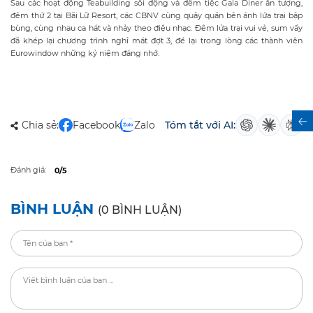
Sau các hoạt động Teabuilding sôi động và đêm tiệc Gala Diner ấn tượng,
đêm thứ 2 tại Bãi Lữ Resort, các CBNV cùng quây quần bên ánh lửa trại bập
bùng, cùng nhau ca hát và nhảy theo điệu nhạc. Đêm lửa trại vui vẻ, sum vầy
đã khép lại chương trình nghỉ mát đợt 3, để lại trong lòng các thành viên
Eurowindow những kỷ niệm đáng nhớ.
Chia sẻ:
Facebook
Zalo
Tóm tắt với AI:
Đánh giá:
0/5
BÌNH LUẬN
(0 BÌNH LUẬN)