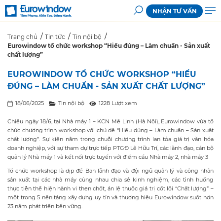
NHẬN TƯ VẤN
Trang chủ
Tin tức
Tin nội bộ
Eurowindow tổ chức workshop “Hiểu đúng – Làm chuẩn - Sản xuất
chất lượng”
EUROWINDOW TỔ CHỨC WORKSHOP “HIỂU
ĐÚNG – LÀM CHUẨN - SẢN XUẤT CHẤT LƯỢNG”
18/06/2025
Tin nội bộ
1228 Lượt xem
Chiều ngày 18/6, tại Nhà máy 1 – KCN Mê Linh (Hà Nội), Eurowindow vừa tổ
chức chương trình workshop với chủ đề “Hiểu đúng – Làm chuẩn – Sản xuất
chất lượng”. Sự kiện nằm trong chuỗi chương trình lan tỏa giá trị văn hóa
doanh nghiệp, với sự tham dự trực tiếp PTGĐ Lê Hữu Trí, các lãnh đạo, cán bộ
quản lý Nhà máy 1 và kết nối trực tuyến với điểm cầu Nhà máy 2, nhà máy 3
Tổ chức workshop là dịp để Ban lãnh đạo và đội ngũ quản lý và công nhân
sản xuất tại các nhà máy cùng nhau chia sẻ kinh nghiệm, các tình huống
thực tiễn thể hiện hành vi then chốt, án lệ thuộc giá trị cốt lõi “Chất lượng” –
một trong 5 nền tảng xây dựng uy tín và thương hiệu Eurowindow suốt hơn
23 năm phát triển bền vững.