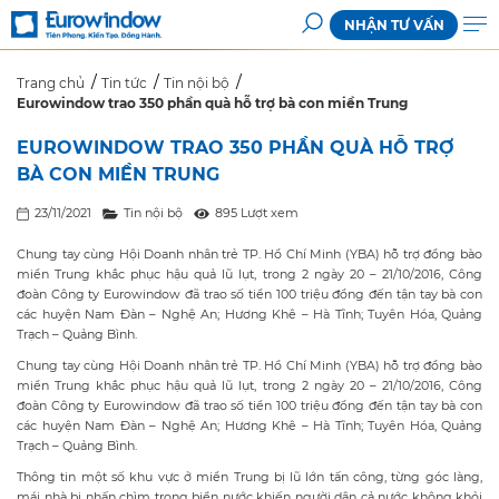
NHẬN TƯ VẤN
Trang chủ
Tin tức
Tin nội bộ
Eurowindow trao 350 phần quà hỗ trợ bà con miền Trung
EUROWINDOW TRAO 350 PHẦN QUÀ HỖ TRỢ
BÀ CON MIỀN TRUNG
23/11/2021
Tin nội bộ
895 Lượt xem
Chung tay cùng Hội Doanh nhân trẻ TP. Hồ Chí Minh (YBA) hỗ trợ đồng bào
miền Trung khắc phục hậu quả lũ lụt, trong 2 ngày 20 – 21/10/2016, Công
đoàn Công ty Eurowindow đã trao số tiền 100 triệu đồng đến tận tay bà con
các huyện Nam Đàn – Nghệ An; Hương Khê – Hà Tĩnh; Tuyên Hóa, Quảng
Trạch – Quảng Bình.
Chung tay cùng Hội Doanh nhân trẻ TP. Hồ Chí Minh (YBA) hỗ trợ đồng bào
miền Trung khắc phục hậu quả lũ lụt, trong 2 ngày 20 – 21/10/2016, Công
đoàn Công ty Eurowindow đã trao số tiền 100 triệu đồng đến tận tay bà con
các huyện Nam Đàn – Nghệ An; Hương Khê – Hà Tĩnh; Tuyên Hóa, Quảng
Trạch – Quảng Bình.
Thông tin một số khu vực ở miền Trung bị lũ lớn tấn công, từng góc làng,
mái nhà bị nhấn chìm trong biển nước khiến người dân cả nước không khỏi