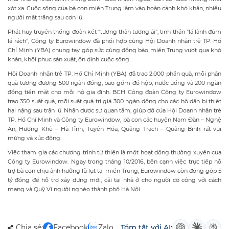
xót xa. Cuộc sống của bà con miền Trung lâm vào hoàn cảnh khó khăn, nhiều
người mất trắng sau cơn lũ.
Phát huy truyền thống đoàn kết “tương thân tương ái”, tinh thần “lá lành đùm
lá rách”, Công ty Eurowindow đã phối hợp cùng Hội Doanh nhân trẻ TP. Hồ
Chí Minh (YBA) chung tay góp sức cùng đồng bào miền Trung vượt qua khó
khăn, khôi phục sản xuất, ổn định cuộc sống.
Hội Doanh nhân trẻ TP. Hồ Chí Minh (YBA) đã trao 2.000 phần quà, mỗi phần
quà tương đương 500 ngàn đồng, bao gồm đồ hộp, nước uống và 200 ngàn
đồng tiền mặt cho mỗi hộ gia đình. BCH Công đoàn Công ty Eurowindow
trao 350 suất quà, mỗi suất quà trị giá 300 ngàn đồng cho các hộ dân bị thiệt
hại nặng sau trận lũ. Nhận được sự quan tâm, giúp đỡ của Hội Doanh nhân trẻ
TP. Hồ Chí Minh và Công ty Eurowindow, bà con các huyện Nam Đàn – Nghệ
An; Hương Khê – Hà Tĩnh; Tuyên Hóa, Quảng Trạch – Quảng Bình rất vui
mừng và xúc động.
Việc tham gia các chương trình từ thiện là một hoạt động thường xuyên của
Công ty Eurowindow. Ngay trong tháng 10/2016, bên cạnh việc trực tiếp hỗ
trợ bà con chịu ảnh hưởng lũ lụt tại miền Trung, Eurowindow còn đóng góp 5
tỷ đồng để hỗ trợ xây dựng mới, cải tại nhà ở cho người có công với cách
mạng và Quỹ Vì người nghèo thành phố Hà Nội.
Chia sẻ:
Facebook
Zalo
Tóm tắt với AI: