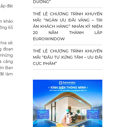
DƯỠNG”
Lắp đặt
THỂ LỆ CHƯƠNG TRÌNH KHUYẾN
MÃI: “NGÀN ƯU ĐÃI VÀNG – TRI
ám khảo
ÂN KHÁCH HÀNG” NHÂN KỶ NIỆM
ưởng 65
20 NĂM THÀNH LẬP
EUROWINDOW
hia sẻ:
ng đoạn
THỂ LỆ CHƯƠNG TRÌNH KHUYẾN
à những
MÃI “ĐẦU TƯ XỨNG TẦM – ƯU ĐÃI
à căng
CỰC PHẨM”
 ơn Ban
 để làm