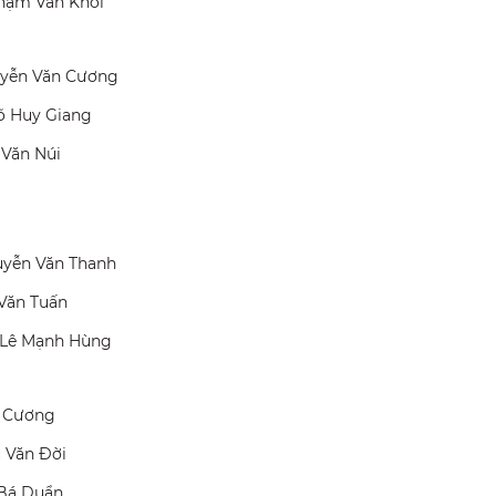
Phạm Văn Khởi
guyễn Văn Cương
õ Huy Giang
 Văn Núi
uyễn Văn Thanh
 Văn Tuấn
, Lê Mạnh Hùng
h Cương
u Văn Đời
 Bá Duẩn