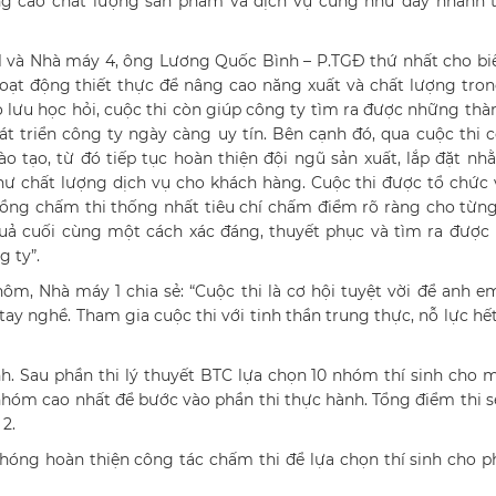
âng cao chất lượng sản phẩm và dịch vụ cũng như đẩy nhanh 
y 1 và Nhà máy 4, ông Lương Quốc Bình – P.TGĐ thứ nhất cho biế
hoạt động thiết thực để nâng cao năng xuất và chất lượng tro
o lưu học hỏi, cuộc thi còn giúp công ty tìm ra được những thà
át triển công ty ngày càng uy tín. Bên cạnh đó, qua cuộc thi 
 tạo, từ đó tiếp tục hoàn thiện đội ngũ sản xuất, lắp đặt n
 chất lượng dịch vụ cho khách hàng. Cuộc thi được tổ chức 
ồng chấm thi thống nhất tiêu chí chấm điểm rõ ràng cho từng
quả cuối cùng một cách xác đáng, thuyết phục và tìm ra đượ
 ty”.
m, Nhà máy 1 chia sẻ: “Cuộc thi là cơ hội tuyệt vời để anh 
ay nghề. Tham gia cuộc thi với tinh thần trung thực, nỗ lực hế
ành. Sau phần thi lý thuyết BTC lựa chọn 10 nhóm thí sinh cho m
 nhóm cao nhất để bước vào phần thi thực hành. Tổng điểm thi 
 2.
chóng hoàn thiện công tác chấm thi để lựa chọn thí sinh cho p