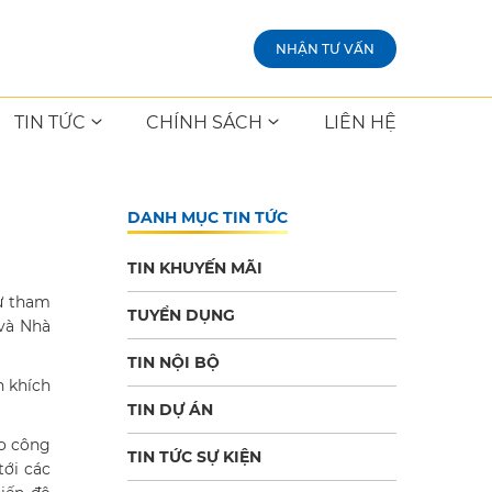
NHẬN TƯ VẤN
TIN TỨC
CHÍNH SÁCH
LIÊN HỆ
DANH MỤC TIN TỨC
TIN KHUYẾN MÃI
sự tham
TUYỂN DỤNG
 và Nhà
TIN NỘI BỘ
n khích
TIN DỰ ÁN
ạo công
TIN TỨC SỰ KIỆN
tới các