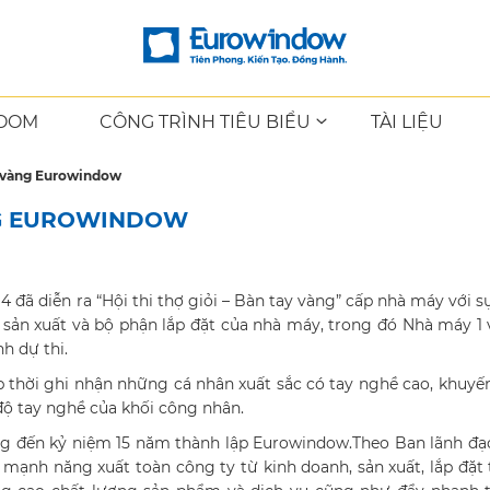
OOM
CÔNG TRÌNH TIÊU BIỂU
TÀI LIỆU
ay vàng Eurowindow
ÀNG EUROWINDOW
4 đã diễn ra “Hội thi thợ giỏi – Bàn tay vàng” cấp nhà máy với 
 sản xuất và bộ phận lắp đặt của nhà máy, trong đó Nhà máy 1
nh dự thi.
kịp thời ghi nhận những cá nhân xuất sắc có tay nghề cao, khuyế
 độ tay nghề của khối công nhân.
ng đến kỷ niệm 15 năm thành lập Eurowindow.Theo Ban lãnh đ
mạnh năng xuất toàn công ty từ kinh doanh, sản xuất, lắp đặt 