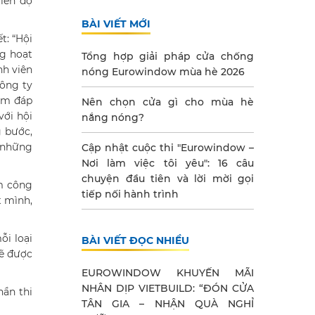
tiến độ
BÀI VIẾT MỚI
t: “Hội
ng hoạt
Tổng hợp giải pháp cửa chống
nh viên
nóng Eurowindow mùa hè 2026
công ty
hằm đáp
Nên chọn cửa gì cho mùa hè
với hội
nắng nóng?
 bước,
c những
Cập nhật cuộc thi "Eurowindow –
Nơi làm việc tôi yêu": 16 câu
chuyện đầu tiên và lời mời gọi
em công
tiếp nối hành trình
t mình,
ỗi loại
BÀI VIẾT ĐỌC NHIỀU
sẽ được
EUROWINDOW KHUYẾN MÃI
NHÂN DỊP VIETBUILD: “ĐÓN CỬA
hần thi
TÂN GIA – NHẬN QUÀ NGHỈ