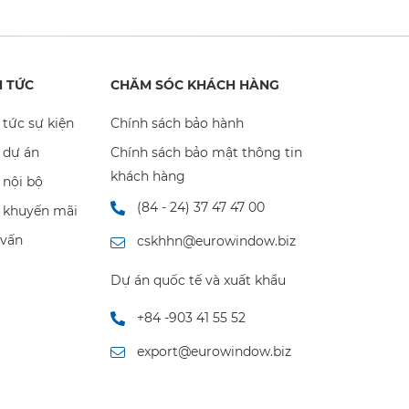
N TỨC
CHĂM SÓC KHÁCH HÀNG
 tức sự kiện
Chính sách bảo hành
 dự án
Chính sách bảo mật thông tin
khách hàng
 nội bộ
(84 - 24) 37 47 47 00
n khuyến mãi
 vấn
cskhhn@eurowindow.biz
Dự án quốc tế và xuất khẩu
+84 -903 41 55 52
export@eurowindow.biz