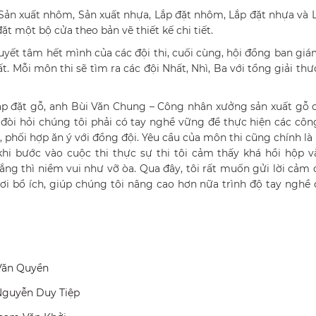
Sản xuất nhôm, Sản xuất nhựa, Lắp đặt nhôm, Lắp đặt nhựa và 
đặt một bộ cửa theo bản vẽ thiết kế chi tiết.
quyết tâm hết mình của các đội thi, cuối cùng, hội đồng ban gi
t. Mỗi môn thi sẽ tìm ra các đội Nhất, Nhì, Ba với tổng giải th
Lắp đặt gỗ, anh Bùi Văn Chung – Công nhân xưởng sản xuất gỗ c
ỉ đòi hỏi chúng tôi phải có tay nghề vững để thực hiện các cô
 phối hợp ăn ý với đồng đội. Yêu cầu của môn thi cũng chính l
hi bước vào cuộc thi thực sự thi tôi cảm thấy khá hồi hộp v
hắng thì niềm vui như vỡ òa. Qua đây, tôi rất muốn gửi lời cảm
ơi bổ ích, giúp chúng tôi nâng cao hơn nữa trình độ tay nghề
 Văn Quyền
Nguyễn Duy Tiệp