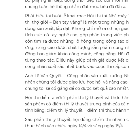
bộ phận gián tiếp, đồng thời tiếp tục đổi mới n
chung toàn hệ thống nhằm đạt mục tiêu đã đề ra.
Phát biểu tại buổi lễ khai mạc Hội thi tại Nhà má
thi thợ giỏi – Bàn tay vàng” là một trong những 
động sản xuất, lắp đặt. Không chỉ mở ra cơ hội gia
tích cực, có tay nghề cao, góp phần trong việc ph
còn tìm ra được những lỗ hổng trong công tác đào
ứng, nâng cao được chất lượng sản phẩm cũng như
đồng ban giám khảo công minh, công bằng. Hội đ
từng thao tác. Điều này giúp đánh giá được kết 
công nhân xuất sắc nhất bước vào cuộc thi cấp công
Anh Lê Văn Quyết – Công nhân sản xuất xưởng Nhô
nhân chúng tôi được giao lưu học hỏi và nâng cao t
chúng tôi sẽ cố gắng để có được kết quả cao nhất”.
Hội thi diễn ra với 2 phần thi lý thuyết và thực h
sản phẩm có điểm thi lý thuyết trung bình của cả
tính bằng: điểm thi lý thuyết + điểm thi thực hành *
Sau phần thi lý thuyết, hội đồng chấm thi nhanh 
thực hành vào chiều ngày 14/4 và sáng ngày 15/4.