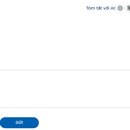
Tóm tắt với AI:
GỬI