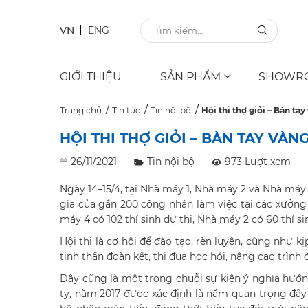
VN
ENG
GIỚI THIỆU
SẢN PHẨM
SHOWR
Trang chủ
Tin tức
Tin nội bộ
Hội thi thợ giỏi – Bàn t
HỘI THI THỢ GIỎI – BÀN TAY V
26/11/2021
Tin nội bộ
973 Lượt xem
Ngày 14–15/4, tại Nhà máy 1, Nhà máy 2 và Nhà máy 
gia của gần 200 công nhân làm việc tại các xưởng
máy 4 có 102 thí sinh dự thi, Nhà máy 2 có 60 thí si
Hội thi là cơ hội để đào tạo, rèn luyện, cũng như 
tinh thần đoàn kết, thi đua học hỏi, nâng cao trình
Đây cũng là một trong chuỗi sự kiện ý nghĩa hướ
ty, năm 2017 được xác định là năm quan trọng đẩy 