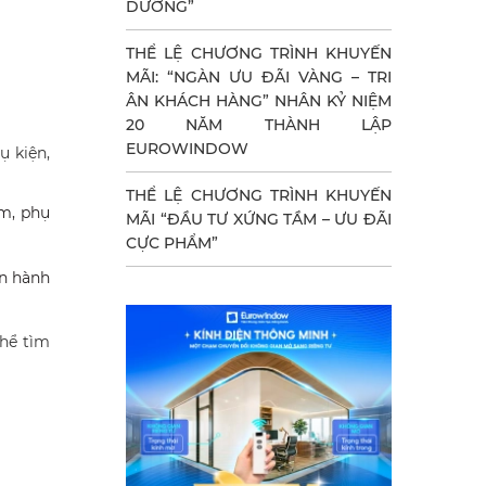
DƯỠNG”
THỂ LỆ CHƯƠNG TRÌNH KHUYẾN
MÃI: “NGÀN ƯU ĐÃI VÀNG – TRI
ÂN KHÁCH HÀNG” NHÂN KỶ NIỆM
20 NĂM THÀNH LẬP
EUROWINDOW
 kiện,
THỂ LỆ CHƯƠNG TRÌNH KHUYẾN
ẩm, phụ
MÃI “ĐẦU TƯ XỨNG TẦM – ƯU ĐÃI
CỰC PHẨM”
ến hành
thể tìm