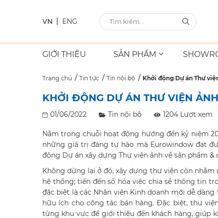
VN
ENG
GIỚI THIỆU
SẢN PHẨM
SHOWR
Trang chủ
Tin tức
Tin nội bộ
Khởi động Dự án Thư việ
KHỞI ĐỘNG DỰ ÁN THƯ VIỆN ẢN
01/06/2022
Tin nội bộ
1204 Lượt xem
Nằm trong chuỗi hoạt động hướng đến kỷ niệm 20 n
những giá trị đáng tự hào mà Eurowindow đạt đượ
động Dự án xây dựng Thư viện ảnh về sản phẩm & c
Không dừng lại ở đó, xây dựng thư viện còn nhằm 
hệ thống; tiến đến số hóa việc chia sẻ thông tin t
đặc biệt là các Nhân viên Kinh doanh mới dễ dàng 
hữu ích cho công tác bán hàng. Đặc biệt, thư việ
từng khu vực để giới thiệu đến khách hàng, giúp 