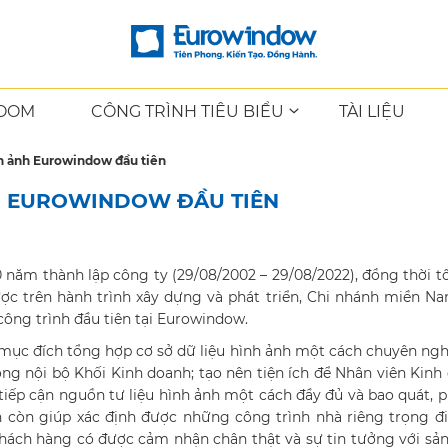
OOM
CÔNG TRÌNH TIÊU BIỂU
TÀI LIỆU
n ảnh Eurowindow đầu tiên
H EUROWINDOW ĐẦU TIÊN
ăm thành lập công ty (29/08/2002 – 29/08/2022), đồng thời t
c trên hành trình xây dựng và phát triển, Chi nhánh miền N
ông trình đầu tiên tại Eurowindow.
mục đích tổng hợp cơ sở dữ liệu hình ảnh một cách chuyên ngh
rong nội bộ Khối Kinh doanh; tạo nên tiện ích để Nhân viên Kinh
tiếp cận nguồn tư liệu hình ảnh một cách đầy đủ và bao quát, 
n còn giúp xác định được những công trình nhà riêng trọng đ
khách hàng có được cảm nhận chân thật và sự tin tưởng với s