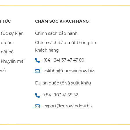
N TỨC
CHĂM SÓC KHÁCH HÀNG
 tức sự kiện
Chính sách bảo hành
 dự án
Chính sách bảo mật thông tin
khách hàng
 nội bộ
(84 - 24) 37 47 47 00
n khuyến mãi
 vấn
cskhhn@eurowindow.biz
Dự án quốc tế và xuất khẩu
+84 -903 41 55 52
export@eurowindow.biz