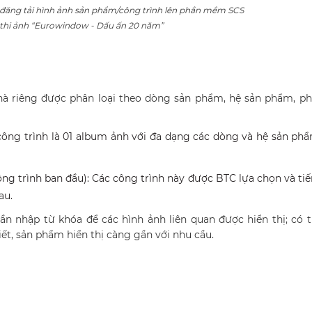
đăng tải hình ảnh sản phẩm/công trình lên phần mềm SCS
thi ảnh “Eurowindow - Dấu ấn 20 năm”
à riêng được phân loại theo dòng sản phẩm, hệ sản phẩm, phụ
i công trình là 01 album ảnh với đa dạng các dòng và hệ sản ph
ông trình ban đầu): Các công trình này được BTC lựa chọn và ti
au.
ần nhập từ khóa để các hình ảnh liên quan được hiển thị; có 
iết, sản phẩm hiển thị càng gần với nhu cầu.