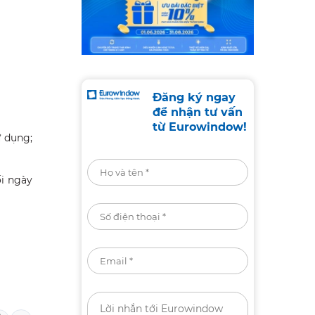
Đăng ký ngay
để nhận tư vấn
từ Eurowindow!
ử dụng;
ối ngày