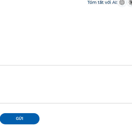
Tóm tắt với AI:
GỬI