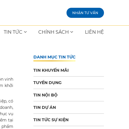
NHẬN TƯ VẤN
TIN TỨC
CHÍNH SÁCH
LIÊN HỆ
DANH MỤC TIN TỨC
TIN KHUYẾN MÃI
ôn vinh
TUYỂN DỤNG
am khởi
TIN NỘI BỘ
iệp, có
 doanh,
TIN DỰ ÁN
phục vụ
TIN TỨC SỰ KIỆN
iểm tại
ản phẩm