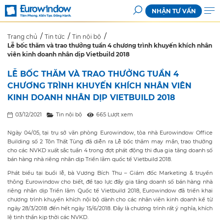
NHẬN TƯ VẤN
Trang chủ
Tin tức
Tin nội bộ
Lễ bốc thăm và trao thưởng tuần 4 chương trình khuyến khích nhân
viên kinh doanh nhân dịp Vietbuild 2018
LỄ BỐC THĂM VÀ TRAO THƯỞNG TUẦN 4
CHƯƠNG TRÌNH KHUYẾN KHÍCH NHÂN VIÊN
KINH DOANH NHÂN DỊP VIETBUILD 2018
03/12/2021
Tin nội bộ
665 Lượt xem
Ngày 04/05, tại trụ sở văn phòng Eurowindow, tòa nhà Eurowindow Office
Building số 2 Tôn Thất Tùng đã diễn ra Lễ bốc thăm may mắn, trao thưởng
cho các NVKD xuất sắc tuần 4 trong đợt phát động thi đua gia tăng doanh số
bán hàng nhà riêng nhân dịp Triển lãm quốc tế Vietbuild 2018.
Phát biểu tại buổi lễ, bà Vương Bích Thu – Giám đốc Marketing & truyền
thông Eurowindow cho biết, để tạo lực đẩy gia tăng doanh số bán hàng nhà
riêng nhân dịp Triển lãm Quốc tế Vietbuild 2018, Eurowindow đã triển khai
chương trình khuyến khích nội bộ dành cho các nhân viên kinh doanh kể từ
ngày 28/3/2018 đến hết ngày 15/6/2018. Đây là chương trình rất ý nghĩa, khích
lệ tinh thần kịp thời các NVKD.