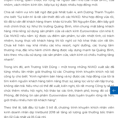
truyền thống, quen thuộc với rộng rãi người dân như cửa nhựa uPVC; cửa
nhôm, vách nhôm kính lớn…tiếp tục ký được nhiều hợp đồng mới.
Chia sẻ niềm vui khi bất ngờ đạt giải Nhất tuần 4, anh Dương Thanh Truyền
cho biết: “Sự kiên trì là rất cần thiết đối với các NVKD. Như hợp đồng vừa rồi,
tôi đã tư vấn để khách hàng tham khảo từ trước Tết Nguyên Đán, đến bây giờ
mới chính thức ký. Như thị trường Quảng Bình, nhìn chung mặt bằng khách
hàng nhà riêng sử dụng sản phẩm cửa và vách kính Eurowindow còn khá ít.
Các NVKD nếu nắm kỹ được ưu điểm sản phẩm, tư vấn nhiệt tình, có trách
nhiệm, trung thực với khách hàng thì tôi nghĩ cơ hội khai thác còn rất lớn.
Chưa kể hiện nay khá nhiều các khu resort, nghỉ dưỡng, các trung tâm
thương mại, đặc khu hành chính đang được xây dựng mạnh tại Quảng Bình,
kéo theo nhu cầu sử dụng các sản phẩm cửa, vách kính có chiều hướng tăng
nhanh“.
Trong khi đó, anh Trương Việt Dũng – một trong những NVKD xuất sắc đã
từng nhiều lần nhận giải thưởng từ các Chương trình khuyến khích nội bộ
công ty cho biết: “Kinh nghiệm bán hàng và ký được các hợp đồng của tôi là
tìm kiếm nguồn khách hàng tiềm năng thực sự, sàng lọc và tư vấn tập trung,
không dàn trải. Nếu như có thể đề xuất, kiến nghị, tôi rất mong Công ty sẽ tổ
chức thêm nhiều hội nghị, hội thảo tại các tỉnh, thành phố, trong đó có Hải
Phòng, để thông tin sản phẩm Eurowindow được tuyên truyền rộng rãi hơn,
giới thiệu nhiều hơn tới khách hàng”.
Theo thể lệ, bắt đầu từ tuần 5 trở đi, chương trình khuyến khích nhân viên
kinh doanh nhân dịp Vietbuild 2018 sẽ tăng số lượng giải thưởng bốc thăm
lên 02 Giải nhất và 05 Giải nhì.