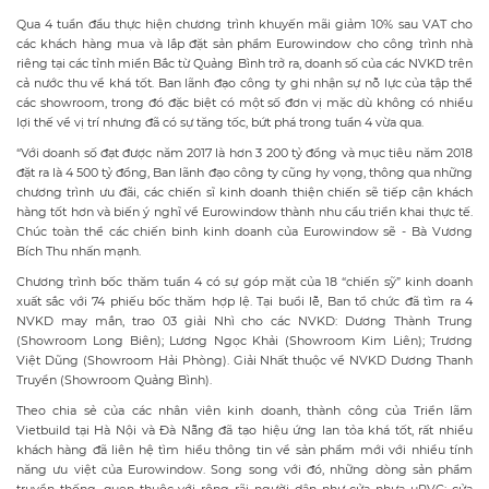
Qua 4 tuần đầu thực hiện chương trình khuyến mãi giảm 10% sau VAT cho
các khách hàng mua và lắp đặt sản phẩm Eurowindow cho công trình nhà
riêng tại các tỉnh miền Bắc từ Quảng Bình trở ra, doanh số của các NVKD trên
cả nước thu về khá tốt. Ban lãnh đạo công ty ghi nhận sự nỗ lực của tập thể
các showroom, trong đó đặc biệt có một số đơn vị mặc dù không có nhiều
lợi thế về vị trí nhưng đã có sự tăng tốc, bứt phá trong tuần 4 vừa qua.
“Với doanh số đạt được năm 2017 là hơn 3 200 tỷ đồng và mục tiêu năm 2018
đặt ra là 4 500 tỷ đồng, Ban lãnh đạo công ty cũng hy vọng, thông qua những
chương trình ưu đãi, các chiến sĩ kinh doanh thiện chiến sẽ tiếp cận khách
hàng tốt hơn và biến ý nghĩ về Eurowindow thành nhu cầu triển khai thực tế.
Chúc toàn thể các chiến binh kinh doanh của Eurowindow sẽ - Bà Vương
Bích Thu nhấn mạnh.
Chương trình bốc thăm tuần 4 có sự góp mặt của 18 “chiến sỹ” kinh doanh
xuất sắc với 74 phiếu bốc thăm hợp lệ. Tại buổi lễ, Ban tổ chức đã tìm ra 4
NVKD may mắn, trao 03 giải Nhì cho các NVKD: Dương Thành Trung
(Showroom Long Biên); Lương Ngọc Khải (Showroom Kim Liên); Trương
Việt Dũng (Showroom Hải Phòng). Giải Nhất thuộc về NVKD Dương Thanh
Truyền (Showroom Quảng Bình).
Theo chia sẻ của các nhân viên kinh doanh, thành công của Triển lãm
Vietbuild tại Hà Nội và Đà Nẵng đã tạo hiệu ứng lan tỏa khá tốt, rất nhiều
khách hàng đã liên hệ tìm hiểu thông tin về sản phẩm mới với nhiều tính
năng ưu việt của Eurowindow. Song song với đó, những dòng sản phẩm