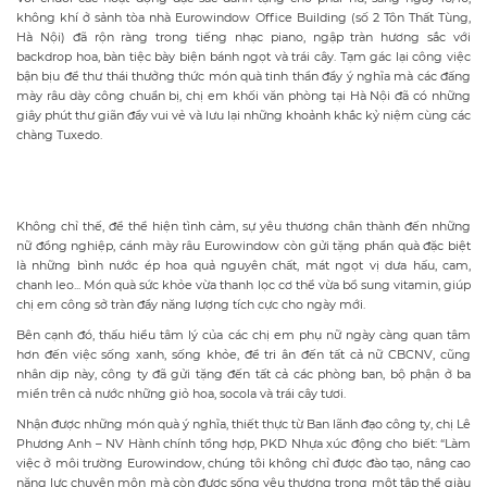
không khí ở sảnh tòa nhà Eurowindow Office Building (số 2 Tôn Thất Tùng,
Hà Nội) đã rộn ràng trong tiếng nhạc piano, ngập tràn hương sắc với
backdrop hoa, bàn tiệc bày biện bánh ngọt và trái cây. Tạm gác lại công việc
bận bịu để thư thái thưởng thức món quà tinh thần đầy ý nghĩa mà các đấng
mày râu dày công chuẩn bị, chị em khối văn phòng tại Hà Nội đã có những
giây phút thư giãn đầy vui vẻ và lưu lại những khoảnh khắc kỷ niệm cùng các
chàng Tuxedo.
Không chỉ thế, để thể hiện tình cảm, sự yêu thương chân thành đến những
nữ đồng nghiệp, cánh mày râu Eurowindow còn gửi tặng phần quà đặc biệt
là những bình nước ép hoa quả nguyên chất, mát ngọt vị dưa hấu, cam,
chanh leo... Món quà sức khỏe vừa thanh lọc cơ thể vừa bổ sung vitamin, giúp
chị em công sở tràn đầy năng lượng tích cực cho ngày mới.
Bên cạnh đó, thấu hiểu tâm lý của các chị em phụ nữ ngày càng quan tâm
hơn đến việc sống xanh, sống khỏe, để tri ân đến tất cả nữ CBCNV, cũng
nhân dịp này, công ty đã gửi tặng đến tất cả các phòng ban, bộ phận ở ba
miền trên cả nước những giỏ hoa, socola và trái cây tươi.
Nhận được những món quà ý nghĩa, thiết thực từ Ban lãnh đạo công ty, chị Lê
Phương Anh – NV Hành chính tổng hợp, PKD Nhựa xúc động cho biết: “Làm
việc ở môi trường Eurowindow, chúng tôi không chỉ được đào tạo, nâng cao
năng lực chuyên môn mà còn được sống yêu thương trong một tập thể giàu