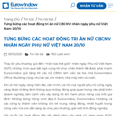
NHẬN TƯ VẤN
Trang chủ
Tin tức
Tin nội bộ
Tưng bừng các hoạt động tri ân nữ CBCNV nhân ngày phụ nữ Việt
Nam 20/10
TƯNG BỪNG CÁC HOẠT ĐỘNG TRI ÂN NỮ CBCNV
NHÂN NGÀY PHỤ NỮ VIỆT NAM 20/10
09/12/2021
Tin nội bộ
762 Lượt xem
Thay lời yêu thương gửi đến “một nửa thế giới” nhân ngày Phụ nữ Việt Nam
20/10, những món quà bất ngờ cùng lời chúc chân thành đã được phái mạnh
Eurowindow gửi tặng tới các nữ CBNV làm việc tại tòa nhà Eurowindow
Office Building cũng như tại các chi nhánh, nhà máy trên cả nước.
Khi xã hội ngày càng hiện đại, văn minh, vai trò của người phụ nữ cũng ngày
càng được khẳng định thông qua những đóng góp quan trọng vào phát triển
doanh nghiệp, bên cạnh việc xây dựng tổ ấm hạnh phúc riêng của mỗi gia
đình. Những bóng hồng xinh đẹp ở Eurowindow, Eurowindow Holding và
các công ty thành viên không chỉ trẻ trung, năng động, nhiệt huyết trong
công việc mà còn sẵn sàng sẻ chia, yêu thương, gắn kết tình đồng nghiệp.
Với chuỗi các hoạt động đặc sắc dành tặng cho phái nữ, sáng ngày 16/10,