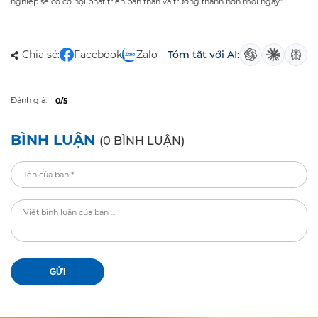
nghiệp sẽ có cơ hội phát triển bản thân và trưởng thành hơn mỗi ngày”.
Chia sẻ:
Facebook
Zalo
Tóm tắt với AI:
Đánh giá:
0/5
BÌNH LUẬN
(0 BÌNH LUẬN)
GỬI