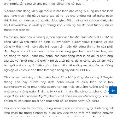
tình nghĩa, sẵn sàng sẻ chia niềm vui cũng như nỗi buồn.
Sự quan tâm động viên kịp thời của Ban lãnh đạo công ty cũng như các lãnh
đạo nam trực tiếp đã và đang tạo động lực cho chúng tôi cố gắng hoàn
thành tốt hơn nữa các công việc được giao. Tôi tin rằng, với sự đoàn kết, gắn
bó, Eurowindow sẽ vượt qua những khó khăn nội tại để phát triển vươn xa
trong thời gian tới”.
Có thể nói, suốt nhiều năm qua, bên cạnh việc tạo điều kiện để nữ CBCNV có
công việc và thu nhập ổn định, Eurowindow, Eurowindow Holding và các
công ty thành viên còn đặc biệt quan tâm đến đời sống tinh thần của phái
đẹp. Ngoài tổ chức các cuộc thi trổ tài nữ công gia chánh như: cắm hoa, nấu
ăn, trang trí bánh… năm nay, chuỗi các hoạt động mới lạ đã để lại ấn tượng
sâu sắc với “một nửa thế giới” xinh đẹp, tài năng, đang công tác và làm việc
tại ngôi nhà chung. Sự kiện góp phần thắt chặt mối quan hệ giữa các đồng
nghiệp và khích lệ tinh thần làm việc hăng say nơi nữ CBCNV.
Chia sẻ sau sự kiện, chị Nguyễn Ngọc Tú – NV phòng Marketing & Truyền
thông cho hay: “Năm nay dịch bệnh Covid 19 diễn biến phức tạp,
Eurowindow cũng như nhiều doanh nghiệp khác chịu ảnh hưởng không hề
nhỏ, song những ngày lễ tết, ngày kỷ niệm thành lập công ty... chúng tôi vẫn
nhận được sự quan tâm đầy đủ, chăm lo từ phía Ban lãnh đạo công ty. Phái nữ
chúng tôi còn được ưu ái hơn một chút bởi có thêm ngày 8/3, 20/10.
Đối với các bạn trẻ như tôi, những món quà 20/10 mà công ty dành tặng rất
lãng mạn, trẻ trung. Chúng tôi được làm việc trong một môi trường chuyên