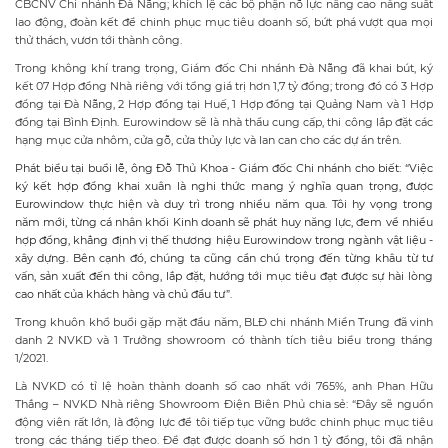
CBCNV Chi nhánh Đà Nẵng; khích lệ các bộ phận nỗ lực nâng cao năng suất
lao động, đoàn kết để chinh phục mục tiêu doanh số, bứt phá vượt qua mọi
thử thách, vươn tới thành công.
Trong không khí trang trọng, Giám đốc Chi nhánh Đà Nẵng đã khai bút, ký
kết 07 Hợp đồng Nhà riêng với tổng giá trị hơn 1,7 tỷ đồng; trong đó có 3 Hợp
đồng tại Đà Nẵng, 2 Hợp đồng tại Huế, 1 Hợp đồng tại Quảng Nam và 1 Hợp
đồng tại Bình Định. Eurowindow sẽ là nhà thầu cung cấp, thi công lắp đặt các
hạng mục cửa nhôm, cửa gỗ, cửa thủy lực và lan can cho các dự án trên.
Phát biểu tại buổi lễ, ông Đỗ Thủ Khoa - Giám đốc Chi nhánh cho biết: “Việc
ký kết hợp đồng khai xuân là nghi thức mang ý nghĩa quan trọng, được
Eurowindow thực hiện và duy trì trong nhiều năm qua. Tôi hy vọng trong
năm mới, từng cá nhân khối Kinh doanh sẽ phát huy năng lực, đem về nhiều
hợp đồng, khẳng định vị thế thương hiệu Eurowindow trong ngành vật liệu -
xây dựng. Bên cạnh đó, chúng ta cũng cần chú trọng đến từng khâu từ tư
vấn, sản xuất đến thi công, lắp đặt, hướng tới mục tiêu đạt được sự hài lòng
cao nhất của khách hàng và chủ đầu tư”.
Trong khuôn khổ buổi gặp mặt đầu năm, BLĐ chi nhánh Miền Trung đã vinh
danh 2 NVKD và 1 Trưởng showroom có thành tích tiêu biểu trong tháng
1/2021.
Là NVKD có tỉ lệ hoàn thành doanh số cao nhất với 765%, anh Phan Hữu
Thắng – NVKD Nhà riêng Showroom Điện Biên Phủ chia sẻ: “Đây sẽ nguồn
động viên rất lớn, là động lực để tôi tiếp tục vững bước chinh phục mục tiêu
trong các tháng tiếp theo. Để đạt được doanh số hơn 1 tỷ đồng, tôi đã nhận