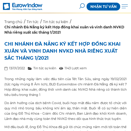
NHẬN TƯ VẤN
Trang chủ
Tin tức
Tin tức sự kiện
Chi nhánh Đà Nẵng ký kết Hợp đồng khai xuân và vinh danh NVKD
Nhà riêng xuất sắc tháng 1/2021
CHI NHÁNH ĐÀ NẴNG KÝ KẾT HỢP ĐỒNG KHAI
XUÂN VÀ VINH DANH NVKD NHÀ RIÊNG XUẤT
SẮC THÁNG 1/2021
13/01/2022
Tin tức sự kiện
1143 Lượt xem
Trong những ngày làm việc đầu tiên của Tết Tân Sửu, sáng ngày 19/02/2021
(tức ngày mùng 8 Âm lịch), BLĐ Eurowindow chi nhánh Đà Nẵng đã ký kết 7
Hợp đồng khai xuân; đồng thời vinh danh các NVKD Nhà riêng có thành tích
tiêu biểu trong tháng 1
Do ảnh hưởng của dịch bệnh Covid, buổi họp mặt đầu năm được tổ chức với
quy mô nhỏ trong bầu không khí ấm áp, thân mật. Buổi lễ có sự hiện diện
của ông Đỗ Thủ Khoa - Giám đốc Chi nhánh, Ban Lãnh đạo khối Kinh doanh,
Lãnh đạo nhà máy cùng toàn thể NVKD theo dõi qua hình thức trực tuyến.
Mở đầu buổi lễ, ông Đỗ Thủ Khoa đã gửi lời chúc mừng năm mới tới toàn thể