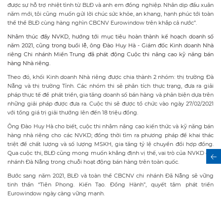
được sự hỗ trợ nhiệt tình từ BLĐ và anh em đồng nghiệp. Nhân dịp đầu xuân
năm mới, tôi cũng muốn gửi lời chúc sức khỏe, an khang, hạnh phúc tới toàn
thể thể BLĐ cùng hàng nghìn CBCNV Eurowindow trên khắp cả nước”.
Nhằm thúc đẩy NVKD, hướng tới mục tiêu hoàn thành kế hoạch doanh số
năm 2021, cũng trong buổi lễ, ông Đào Huy Hà - Giám đốc Kinh doanh Nhà
riêng Chi nhánh Miền Trung đã phát động Cuộc thi nâng cao kỹ năng bán
hàng Nhà riêng.
Theo đó, khối Kinh doanh Nhà riêng được chia thành 2 nhóm: thị trường Đà
Nẵng và thị trường Tỉnh. Các nhóm thi sẽ phân tích thực trạng, đưa ra giải
pháp thực tế để phát triển, gia tăng doanh số bán hàng và phản biện dựa trên
những giải pháp được đưa ra. Cuộc thi sẽ được tổ chức vào ngày 27/02/2021
với tổng giá trị giải thưởng lên đến 18 triệu đồng.
Ông Đào Huy Hà cho biết, cuộc thi nhằm nâng cao kiến thức và kỹ năng bán
hàng nhà riêng cho các NVKD; đồng thời tìm ra phương pháp để khai thác
triệt để chất lượng và số lượng MSKH, gia tăng tỷ lệ chuyển đổi hợp đồng.
Qua cuộc thi, BLĐ cũng mong muốn khẳng định vị thế, vai trò của NVKD chi
nhánh Đà Nẵng trong chuỗi hoạt động bán hàng trên toàn quốc.
Bước sang năm 2021, BLĐ và toàn thể CBCNV chi nhánh Đã Nẵng sẽ vững
tinh thần “Tiên Phong. Kiến Tạo. Đồng Hành”, quyết tâm phát triển
Eurowindow ngày càng vững mạnh.