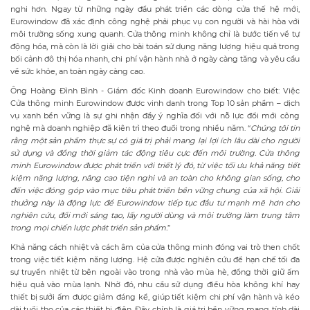
nghi hơn. Ngay từ những ngày đầu phát triển các dòng cửa thế hệ mới,
Eurowindow đã xác định công nghệ phải phục vụ con người và hài hòa với
môi trường sống xung quanh. Cửa thông minh không chỉ là bước tiến về tự
động hóa, mà còn là lời giải cho bài toán sử dụng năng lượng hiệu quả trong
bối cảnh đô thị hóa nhanh, chi phí vận hành nhà ở ngày càng tăng và yêu cầu
về sức khỏe, an toàn ngày càng cao.
Ông Hoàng Đình Bình - Giám đốc Kinh doanh Eurowindow cho biết: Việc
Cửa thông minh Eurowindow được vinh danh trong Top 10 sản phẩm – dịch
vụ xanh bền vững là sự ghi nhận đầy ý nghĩa đối với nỗ lực đổi mới công
nghệ mà doanh nghiệp đã kiên trì theo đuổi trong nhiều năm. “
Chúng tôi tin
rằng một sản phẩm thực sự có giá trị phải mang lại lợi ích lâu dài cho người
sử dụng và đồng thời giảm tác động tiêu cực đến môi trường. Cửa thông
minh Eurowindow được phát triển với triết lý đó, từ việc tối ưu khả năng tiết
kiệm năng lượng, nâng cao tiện nghi và an toàn cho không gian sống, cho
đến việc đóng góp vào mục tiêu phát triển bền vững chung của xã hội. Giải
thưởng này là động lực để Eurowindow tiếp tục đầu tư mạnh mẽ hơn cho
nghiên cứu, đổi mới sáng tạo, lấy người dùng và môi trường làm trung tâm
trong mọi chiến lược phát triển sản phẩm.
”
Khả năng cách nhiệt và cách âm của cửa thông minh đóng vai trò then chốt
trong việc tiết kiệm năng lượng. Hệ cửa được nghiên cứu để hạn chế tối đa
sự truyền nhiệt từ bên ngoài vào trong nhà vào mùa hè, đồng thời giữ ấm
hiệu quả vào mùa lạnh. Nhờ đó, nhu cầu sử dụng điều hòa không khí hay
thiết bị sưởi ấm được giảm đáng kể, giúp tiết kiệm chi phí vận hành và kéo
dài tuổi thọ của các thiết bị điện. Đây chính là giá trị bền vững mang tính dài