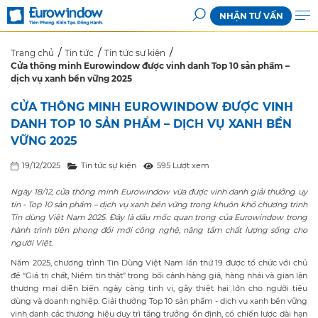
NHẬN TƯ VẤN
Trang chủ
Tin tức
Tin tức sự kiện
Cửa thông minh Eurowindow được vinh danh Top 10 sản phẩm –
dịch vụ xanh bền vững 2025
CỬA THÔNG MINH EUROWINDOW ĐƯỢC VINH
DANH TOP 10 SẢN PHẨM – DỊCH VỤ XANH BỀN
VỮNG 2025
19/12/2025
Tin tức sự kiện
595 Lượt xem
Ngày 18/12, cửa thông minh Eurowindow vừa được vinh danh giải thưởng uy
tín - Top 10 sản phẩm – dịch vụ xanh bền vững trong khuôn khổ chương trình
Tin dùng Việt Nam 2025. Đây là dấu mốc quan trọng của Eurowindow trong
hành trình tiên phong đổi mới công nghệ, nâng tầm chất lượng sống cho
người Việt.
Năm 2025, chương trình Tin Dùng Việt Nam lần thứ 19 được tổ chức với chủ
đề “Giá trị chất, Niềm tin thật” trong bối cảnh hàng giả, hàng nhái và gian lận
thương mại diễn biến ngày càng tinh vi, gây thiệt hại lớn cho người tiêu
dùng và doanh nghiệp. Giải thưởng Top 10 sản phẩm - dịch vụ xanh bền vững
vinh danh các thương hiệu duy trì tăng trưởng ổn định, có chiến lược dài hạn