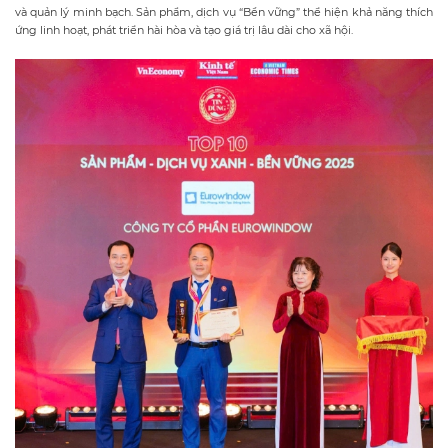
và quản lý minh bạch. Sản phẩm, dịch vụ “Bền vững” thể hiện khả năng thích
ứng linh hoạt, phát triển hài hòa và tạo giá trị lâu dài cho xã hội.