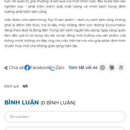
tuổi. Về quản trị, giải thưởng là kết quả của một chiến lược đầu tư bài bản vào
nghiên cứu – phát triển, kiểm soát chất lượng và minh bạch trong định
hướng phát triển bền vững.
Việc được vinh danh trong Top 10 sản phẩm – dịch vụ xanh bền vững không
phải là điểm kết thúc, mà là dấu mốc khẳng định con đường Eurowindow
đang theo đuổi là đúng đắn. Trong bối cảnh người tiêu dùng ngày càng quan
tâm đến giá trị sử dụng lâu dài và tác động môi trường của sản phẩm, cửa
thông minh không chỉ đáp ứng nhu cầu hiện tại mà còn góp phần định hình
chuẩn mực mới cho không gian sống hiện đại.
Chia sẻ:
Facebook
Zalo
Tóm tắt với AI:
Đánh giá:
0/5
BÌNH LUẬN
(0 BÌNH LUẬN)