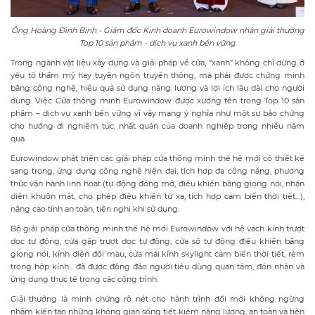
Ông Hoàng Đình Bình - Giám đốc Kinh doanh Eurowindow nhận giải thưởng
Top 10 sản phẩm - dịch vụ xanh bền vững
Trong ngành vật liệu xây dựng và giải pháp về cửa, “xanh” không chỉ dừng ở
yếu tố thẩm mỹ hay tuyên ngôn truyền thông, mà phải được chứng minh
bằng công nghệ, hiệu quả sử dụng năng lượng và lợi ích lâu dài cho người
dùng. Việc Cửa thông minh Eurowindow được xướng tên trong Top 10 sản
phẩm – dịch vụ xanh bền vững vì vậy mang ý nghĩa như một sự bảo chứng
cho hướng đi nghiêm túc, nhất quán của doanh nghiệp trong nhiều năm
qua.
Eurowindow phát triển các giải pháp cửa thông minh thế hệ mới có thiết kế
sang trọng, ứng dụng công nghệ hiện đại, tích hợp đa công năng, phương
thức vận hành linh hoạt (tự động đóng mở, điều khiển bằng giọng nói, nhận
diện khuôn mặt, cho phép điều khiển từ xa, tích hợp cảm biến thời tiết…),
nâng cao tính an toàn, tiện nghi khi sử dụng.
Bộ giải pháp cửa thông minh thế hệ mới Eurowindow với hệ vách kính trượt
dọc tự động, cửa gấp trượt dọc tự động, cửa sổ tự động điều khiển bằng
giọng nói, kính điện đổi màu, cửa mái kính skylight cảm biến thời tiết, rèm
trong hộp kính... đã được đông đảo người tiêu dùng quan tâm, đón nhận và
ứng dụng thực tế trong các công trình.
Giải thưởng là minh chứng rõ nét cho hành trình đổi mới không ngừng
nhằm kiến tạo những không gian sống tiết kiệm năng lượng, an toàn và tiện