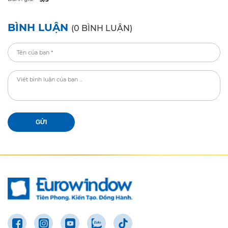
Tùng, Kim Liên, Hà Nội
GIỚI THIỆU
SẢN PHẨM
TIN TỨC
CHĂM SÓC KHÁCH HÀNG
Copyright © 2021 www.eurowindow.biz