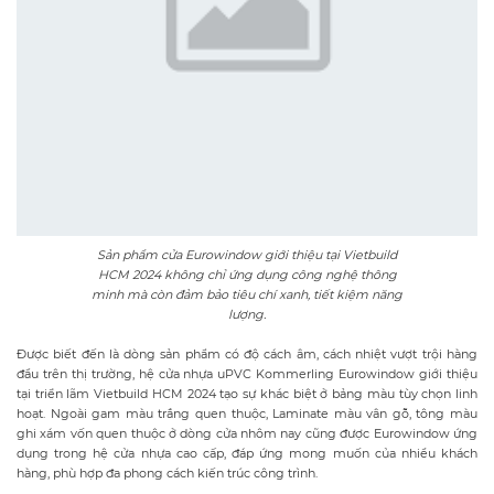
Sản phẩm cửa Eurowindow giới thiệu tại Vietbuild
HCM 2024 không chỉ ứng dụng công nghệ thông
minh mà còn đảm bảo tiêu chí xanh, tiết kiệm năng
lượng.
Được biết đến là dòng sản phẩm có độ cách âm, cách nhiệt vượt trội hàng
đầu trên thị trường, hệ cửa nhựa uPVC Kommerling Eurowindow giới thiệu
tại triển lãm Vietbuild HCM 2024 tạo sự khác biệt ở bảng màu tùy chọn linh
hoạt. Ngoài gam màu trắng quen thuộc, Laminate màu vân gỗ, tông màu
ghi xám vốn quen thuộc ở dòng cửa nhôm nay cũng được Eurowindow ứng
dụng trong hệ cửa nhựa cao cấp, đáp ứng mong muốn của nhiều khách
hàng, phù hợp đa phong cách kiến trúc công trình.
Đổi mổi mới để nâng cao chất lượng sản phẩm, hướng tới tiêu chí bền vững,
thân thiện với môi trường, tại triển lãm lần này, Eurowindow còn giới thiệu
sản phẩm cửa nhôm cao cấp ứng dụng công nghệ mạ Anode, có độ bền cao,
chống chịu được điều kiện thời tiết khắc nghiệt, tạo diện mạo thẩm mỹ sang
trọng cho công trình.
Ấn tượng loạt giải pháp mới của Eurowindow, ngay trong ngày đầu triển lãm,
một số khách hàng đã ký hợp đồng mua và lắp đặt sản phẩm cho công trình