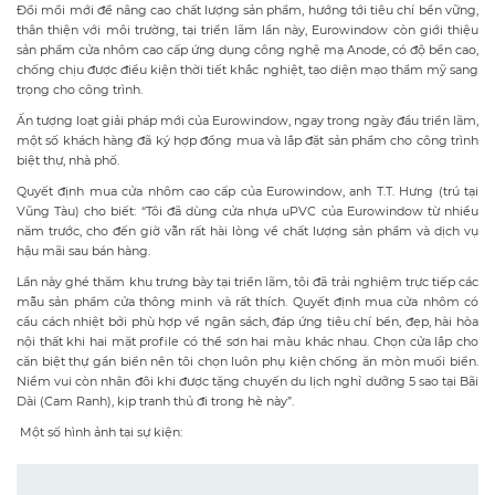
biệt thự, nhà phố.
Quyết định mua cửa nhôm cao cấp của Eurowindow, anh T.T. Hưng (trú tại
Vũng Tàu) cho biết: “Tôi đã dùng cửa nhựa uPVC của Eurowindow từ nhiều
năm trước, cho đến giờ vẫn rất hài lòng về chất lượng sản phẩm và dịch vụ
hậu mãi sau bán hàng.
Lần này ghé thăm khu trưng bày tại triển lãm, tôi đã trải nghiệm trực tiếp các
mẫu sản phẩm cửa thông minh và rất thích. Quyết định mua cửa nhôm có
cầu cách nhiệt bởi phù hợp về ngân sách, đáp ứng tiêu chí bền, đẹp, hài hòa
nội thất khi hai mặt profile có thể sơn hai màu khác nhau. Chọn cửa lắp cho
căn biệt thự gần biển nên tôi chọn luôn phụ kiện chống ăn mòn muối biển.
Niềm vui còn nhân đôi khi được tặng chuyến du lịch nghỉ dưỡng 5 sao tại Bãi
Dài (Cam Ranh), kịp tranh thủ đi trong hè này”.
Một số hình ảnh tại sự kiện: