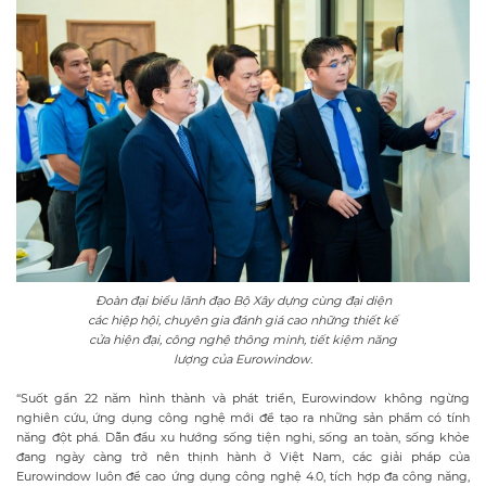
Đoàn đại biểu lãnh đạo Bộ Xây dựng cùng đại diện
các hiệp hội, chuyên gia đánh giá cao những thiết kế
cửa hiện đại, công nghệ thông minh, tiết kiệm năng
lượng của Eurowindow.
“Suốt gần 22 năm hình thành và phát triển, Eurowindow không ngừng
nghiên cứu, ứng dụng công nghệ mới để tạo ra những sản phẩm có tính
năng đột phá. Dẫn đầu xu hướng sống tiện nghi, sống an toàn, sống khỏe
đang ngày càng trở nên thịnh hành ở Việt Nam, các giải pháp của
Eurowindow luôn đề cao ứng dụng công nghệ 4.0, tích hợp đa công năng,