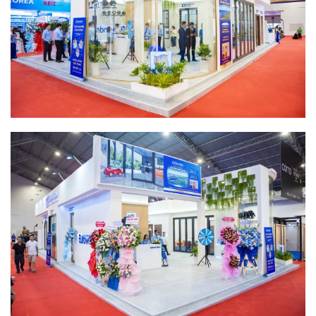
Chia sẻ:
Facebook
Zalo
Tóm tắt với AI:
Đánh giá:
5/5
BÌNH LUẬN
(0 BÌNH LUẬN)