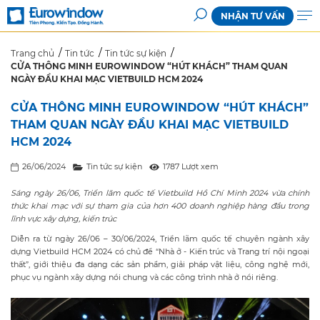
NHẬN TƯ VẤN
Trang chủ
Tin tức
Tin tức sự kiện
CỬA THÔNG MINH EUROWINDOW “HÚT KHÁCH” THAM QUAN
NGÀY ĐẦU KHAI MẠC VIETBUILD HCM 2024
CỬA THÔNG MINH EUROWINDOW “HÚT KHÁCH”
THAM QUAN NGÀY ĐẦU KHAI MẠC VIETBUILD
HCM 2024
26/06/2024
Tin tức sự kiện
1787 Lượt xem
Sáng
ngày 26/
0
6, Triển lãm quốc tế Vietbuild Hồ Chí Minh 2024 vừa chính
thức khai mạc
với
sự tham gia của
hơn 400
doanh nghiệp
hàng đầu
trong
lĩnh vực xây dựng
,
kiến trúc
Diễn ra từ ngày 26/06 – 30/06/2024, Triển lãm quốc tế chuyên ngành xây
dựng Vietbuild HCM 2024 có chủ đề “Nhà ở - Kiến trúc và Trang trí nội ngoại
thất”, giới thiệu đa dạng các sản phẩm, giải pháp vật liệu, công nghệ mới,
phục vụ ngành xây dựng nói chung và các công trình nhà ở nói riêng.