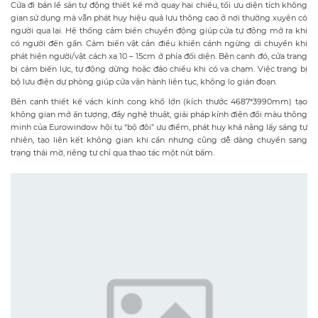
Cửa đi bản lề sàn tự động thiết kế mở quay hai chiều, tối ưu diện tích không
gian sử dụng mà vẫn phát huy hiệu quả lưu thông cao ở nơi thường xuyên có
người qua lại. Hệ thống cảm biến chuyển động giúp cửa tự động mở ra khi
có người đến gần. Cảm biến vật cản điều khiển cánh ngừng di chuyển khi
phát hiện người/vật cách xa 10 – 15cm ở phía đối diện. Bên cạnh đó, cửa trang
bị cảm biến lực, tự động dừng hoặc đảo chiều khi có va chạm. Việc trang bị
bộ lưu điện dự phòng giúp cửa vận hành liên tục, không lo gián đoạn.
Bên cạnh thiết kế vách kính cong khổ lớn (kích thước 4687*3990mm) tạo
không gian mở ấn tượng, đầy nghệ thuật, giải pháp kính điện đổi màu thông
minh của Eurowindow hội tụ “bộ đôi” ưu điểm, phát huy khả năng lấy sáng tự
nhiên, tạo liên kết không gian khi cần nhưng cũng dễ dàng chuyển sang
trạng thái mờ, riêng tư chỉ qua thao tác một nút bấm.