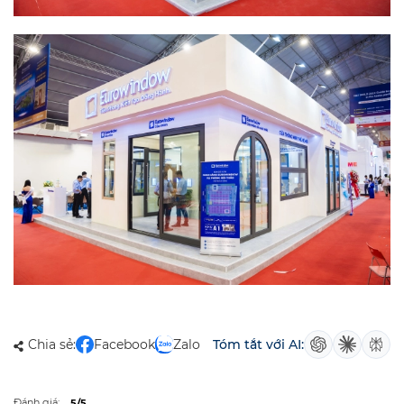
GỬI
(84 - 24) 37 47 47 00
infoew@eurowindow.biz
Tòa nhà Văn phòng Eurowindow Office Building, Số 02 Tôn Thất