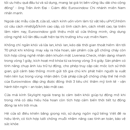
tối ưu hiệu quả đầu tư và sử dụng, mang lại giá trị bền vững lâu dài cho cộng
đồng” - ông Trần Anh Đại - Giám đốc Eurowindow Chi nhánh miền Nam
nhấn mạnh.
Ngoài các mẫu cửa đi, cửa sổ, vách kính uốn vòm làm từ vật liệu uPVC/nhôm
có cầu cách nhiệt/gỗ/kính cao cấp, có tính cách âm, cách nhiệt cao, tại triển
lãm năm nay, Eurowindow giới thiệu một số cửa thông minh, ứng dụng
công nghệ 4.0 lần đầu xuất hiện tại thị trường khu vực miền Nam.
Không chỉ ngăn khói và lửa lan, khói lan, kéo dài thời gian thoát hiểm lên tới
70 phút khi không may xảy ra hỏa hoạn, sản phẩm cửa gỗ chống cháy còn
tích hợp công nghệ nhận diện khuôn mặt Liveness Check, nhận dạng nhanh
trong vòng 1 giây, kích hoạt mở khóa từ xa trong vòng 3-4 giây. Sản phẩm có
tính năng chụp ảnh lưu trữ tự động, cho phép truy cập các mốc lịch sử thời
gian, gửi cảnh báo thông minh gửi tới gia chủ khi phát hiện người lạ xuất
hiện liên tục trong vùng nhận diện. Giải pháp cửa gỗ chống cháy thế hệ mới
của Eurowindow đáp ứng được đồng thời 3 tiêu chí: thẩm mỹ tinh tế - vận
hành tiện nghi – an toàn, bảo mật cao.
Cửa mái kính Skylight ngoài trang bị cảm biến khói giúp tự động mở khi
trong nhà có dấu hiệu hỏa hoạn còn tích hợp cảm biến thời tiết tự động
đóng lại khi trời mưa.
Hệ cửa sổ điều khiển bằng giọng nói, sử dụng ngôn ngữ tiếng Việt để ra
hiệu lệnh, có tích hợp lưới chống muỗi nhằm nâng cao tính an toàn, bảo vệ
sức khỏe.