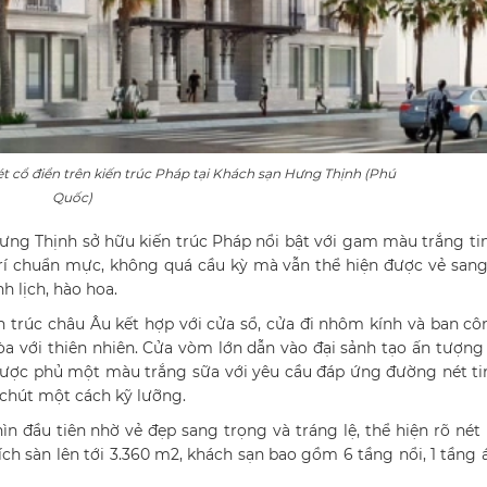
cổ điển trên kiến trúc Pháp tại Khách sạn Hưng Thịnh (Phú
Quốc)
ưng Thịnh sở hữu kiến trúc Pháp nổi bật với gam màu trắng ti
 trí chuẩn mực, không quá cầu kỳ mà vẫn thể hiện được vẻ san
h lịch, hào hoa.
ến trúc châu Âu kết hợp với cửa sổ, cửa đi nhôm kính và ban c
òa với thiên nhiên. Cửa vòm lớn dẫn vào đại sảnh tạo ấn tượng
được phủ một màu trắng sữa với yêu cầu đáp ứng đường nét ti
chút một cách kỹ lưỡng.
 đầu tiên nhờ vẻ đẹp sang trọng và tráng lệ, thể hiện rõ né
ích sàn lên tới 3.360 m2, khách sạn bao gồm 6 tầng nổi, 1 tầng 