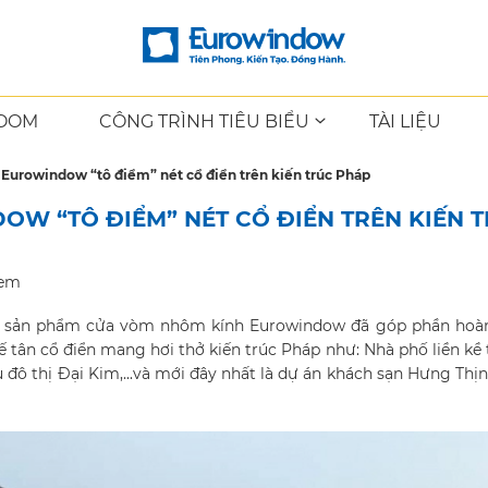
OOM
CÔNG TRÌNH TIÊU BIỂU
TÀI LIỆU
urowindow “tô điểm” nét cổ điển trên kiến trúc Pháp
W “TÔ ĐIỂM” NÉT CỔ ĐIỂN TRÊN KIẾN 
xem
ội, sản phẩm cửa vòm nhôm kính Eurowindow đã góp phần hoàn
kế tân cổ điển mang hơi thở kiến trúc Pháp như: Nhà phố liền kề 
u đô thị Đại Kim,...và mới đây nhất là dự án khách sạn Hưng Thị