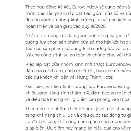
Theo hợp đồng ký kết, Eurowindow sẽ cung cấp và 
trình. Các sản phẩm lắp đặt bao gồm: cửa sổ và cử
đố uốn vòm, sử dụng kính cường lực và phụ kiện k
hoàn thiện và bàn giao vào quý III/2020.
Nhằm tận dụng tối đa nguồn ánh sáng và gió tự n
tưởng lựa chọn sản phẩm cửa sổ mở hất kết hợp vá
Toàn bộ sản phẩm sử dụng kính cường lực với độ 
tới cho công trình sự an toàn và chống chịu với thời
Việc lắp đặt cửa nhôm kính mở trượt Eurowindow 
đảm bảo cách âm, cách nhiệt tốt, hạn chế ô nhiễm
các du khách khi đến với Hưng Thịnh Hotel.
Đặc biệt, vật liệu kính cường lực Eurowindow n
chiếu sáng, tăng tính thẩm mỹ, đảm bảo an toàn c
và điều hòa không khí, giữ ấm căn phòng vào mùa
Thanh profile nhôm thiết kế hợp lý với các khoan
tăng khả năng chịu lực và chịu được tác động từ g
có độ bền cao, khả năng chống ăn mòn muối biển,
giáp biển. Ưu điểm này mang lại hiệu quả cao về m