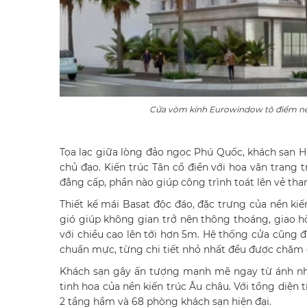
Cửa vòm kính Eurowindow tô điểm nét 
Tọa lạc giữa lòng đảo ngọc Phú Quốc, khách sạn H
chủ đạo. Kiến trúc Tân cổ điển với hoa văn trang
đẳng cấp, phần nào giúp công trình toát lên vẻ than
Thiết kế mái Basat độc đáo, đặc trưng của nền ki
gió giúp không gian trở nên thông thoáng, giao h
với chiều cao lên tới hơn 5m. Hệ thống cửa cũng 
chuẩn mực, từng chi tiết nhỏ nhất đều được chăm 
Khách sạn gây ấn tượng mạnh mẽ ngay từ ánh nhìn
tinh hoa của nền kiến trúc Âu châu. Với tổng diện t
2 tầng hầm và 68 phòng khách sạn hiện đại.