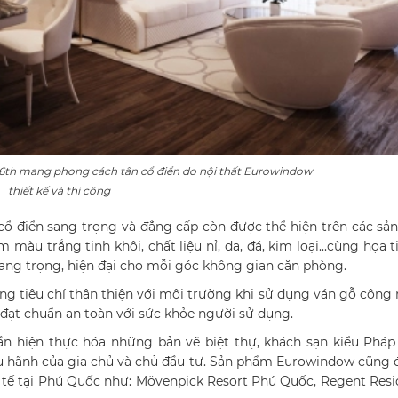
6th mang phong cách tân cổ điển do nội thất Eurowindow
thiết kế và thi công
 cổ điển sang trọng và đẳng cấp còn được thể hiện trên các s
àu trắng tinh khôi, chất liệu nỉ, da, đá, kim loại...cùng họa t
t sang trọng, hiện đại cho mỗi góc không gian căn phòng.
g tiêu chí thân thiện với môi trường khi sử dụng ván gỗ công
đạt chuẩn an toàn với sức khỏe người sử dụng.
ần hiện thực hóa những bản vẽ biệt thự, khách sạn kiểu Pháp
iêu hãnh của gia chủ và chủ đầu tư. Sản phẩm Eurowindow cũng 
 tế tại Phú Quốc như: Mövenpick Resort Phú Quốc, Regent Res