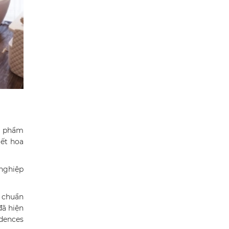
ản phẩm
iết hoa
 nghiệp
 chuẩn
đã hiện
idences