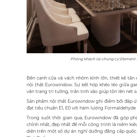
Phòng khách tại chung cư Element 
Bên cạnh cửa và vách nhôm kính lớn, thiết kế tân
nội thất Eurowindow. Sự kết hợp khéo léo giữa gam m
văn trang trí tường, trần tinh xảo giúp tôn lên né
Sản phẩm nội thất Eurowindow ghi điểm bởi đáp ứn
đạt tiêu chuẩn E1, E0 với hàm lượng Formaldehyde 
Trong suốt thời gian qua, Eurowindow đã góp ph
chỉnh nhất, đẹp nhất để mỗi công trình là niềm k
diện trên một số dự án nghỉ dưỡng đẳng cấp quốc