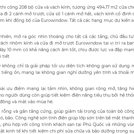
thi công 208 bộ cửa và vách kính, tương ứng 494.17 m2 cửa c
a đi 2 cánh mở trượt, cửa sổ 1 cánh mở hất, vách kính cố định 
im khí đồng bộ của Eurowindow. Tất cả các hạng mục dự kiến 
hiên, mở ra góc nhìn thoáng cho tất cả các tầng, chủ đầu tư
ch nhôm kính và cửa đi mở trượt Eurowindow tại vị trí ra ba
dày 10 mm có khả năng cách âm tốt, chịu được lực va đập mạ
 tiết
không chỉ là giải pháp tối ưu diện tích không gian sử dụng
 tiếng ồn, mang lại không gian nghỉ dưỡng yên tĩnh và thoải 
goài ưu điểm mang lại tầm nhìn, không gian rộng mở, tăng hi
ho người dùng còn giúp tiết kiệm điện năng tiêu thụ bởi hệ th
 đông và mát vào mùa hè.
g rỗng và gân tăng cứng, giúp giảm tải trọng của toàn bộ công
ió, bão. Công nghệ sơn tĩnh điện giúp lớp sơn trên bề mặt tha
 phù hợp với công trình khách sạn tại Phú Quốc và những vù
ặt kinh tế khi tiết kiệm chi phí sửa chữa và bảo dưỡng trong s