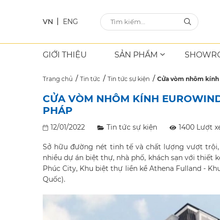
VN
ENG
GIỚI THIỆU
SẢN PHẨM
SHOWR
Trang chủ
Tin tức
Tin tức sự kiện
Cửa vòm nhôm kính E
CỬA VÒM NHÔM KÍNH EUROWINDO
PHÁP
12/01/2022
Tin tức sự kiện
1400 Lượt 
Sở hữu đường nét tinh tế và chất lượng vượt tr
nhiều dự án biệt thự, nhà phố, khách sạn với thiết 
Phúc City, Khu biệt thự liền kề Athena Fulland - Kh
Quốc).