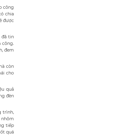
ho công
có chia
sẽ được
 đã tin
n công.
nh, đem
 mà còn
mái cho
ệu quả
ống đèn
 trình,
nh nhôm
ng tiếp
uốt quá