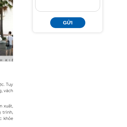
GỬI
ợc. Tuy
g, vách
n xuất,
 trình,
c khỏe