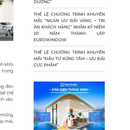
DƯỠNG”
THỂ LỆ CHƯƠNG TRÌNH KHUYẾN
MÃI: “NGÀN ƯU ĐÃI VÀNG – TRI
ÂN KHÁCH HÀNG” NHÂN KỶ NIỆM
20 NĂM THÀNH LẬP
EUROWINDOW
THỂ LỆ CHƯƠNG TRÌNH KHUYẾN
MÃI “ĐẦU TƯ XỨNG TẦM – ƯU ĐÃI
nh khôi
CỰC PHẨM”
g trọng
ông đón
 bề thế
nh xảo,
t những
áp mái,