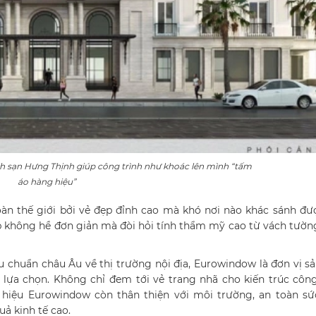
h sạn Hưng Thịnh giúp công trình như khoác lên mình “tấm
áo hàng hiệu”
àn thế giới bởi vẻ đẹp đỉnh cao mà khó nơi nào khác sánh đư
p không hề đơn giản mà đòi hỏi tính thẩm mỹ cao từ vách tườn
êu chuẩn châu Âu về thị trường nội địa, Eurowindow là đơn vị sả
lựa chọn. Không chỉ đem tới vẻ trang nhã cho kiến trúc công
hiệu Eurowindow còn thân thiện với môi trường, an toàn sứ
uả kinh tế cao.