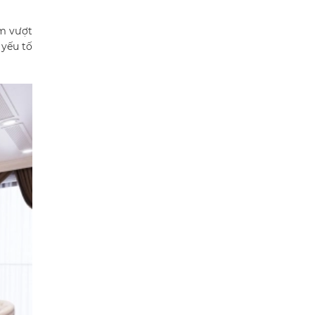
ểm vượt
 yếu tố