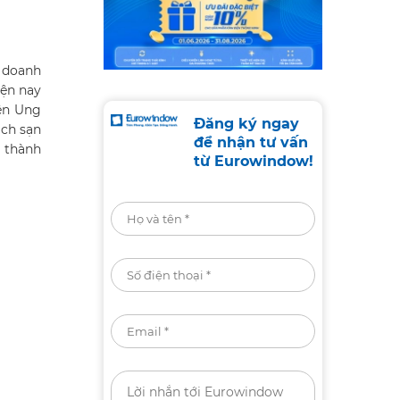
h doanh
iện nay
ện Ung
Đăng ký ngay
ách sạn
để nhận tư vấn
i thành
từ Eurowindow!