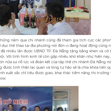
những năm qua chi nhánh cũng đã tham gia tích cực các phon
ể dục thể thao tại địa phương nơi đơn vị đang hoạt động cũng 
h đã nhiều lần được UBND TP. Đà Nẵng tặng bằng khen và cờ 
ội. Với tình hình kinh tế còn gặp nhiều khó khăn như hiện nay,
hơn nữa sự nỗ lực và đoàn kết của tập thể chi nhánh Đà Nẵng nó
được tinh thần lạc quan và lòng tự hào sẽ là chìa khóa tiên q
h xuất sắc chỉ tiêu được giao, khai thác tiềm năng thị trường
dow.