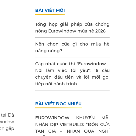
BÀI VIẾT MỚI
Tổng hợp giải pháp cửa chống
nóng Eurowindow mùa hè 2026
Nên chọn cửa gì cho mùa hè
nắng nóng?
Cập nhật cuộc thi "Eurowindow –
Nơi làm việc tôi yêu": 16 câu
chuyện đầu tiên và lời mời gọi
tiếp nối hành trình
BÀI VIẾT ĐỌC NHIỀU
 tại Đà
EUROWINDOW KHUYẾN MÃI
owindow
NHÂN DỊP VIETBUILD: “ĐÓN CỬA
còn gặp
TÂN GIA – NHẬN QUÀ NGHỈ