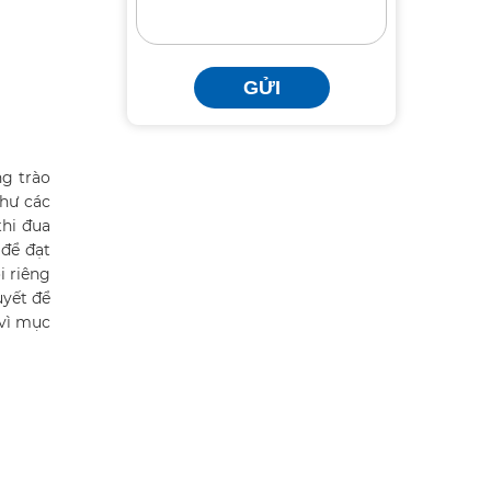
GỬI
g trào
như các
thi đua
 để đạt
i riêng
uyết để
 vì mục