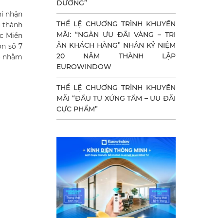
DƯỠNG”
hi nhận
THỂ LỆ CHƯƠNG TRÌNH KHUYẾN
u thành
MÃI: “NGÀN ƯU ĐÃI VÀNG – TRI
ực Miền
ÂN KHÁCH HÀNG” NHÂN KỶ NIỆM
on số 7
20 NĂM THÀNH LẬP
14 nhằm
EUROWINDOW
THỂ LỆ CHƯƠNG TRÌNH KHUYẾN
MÃI “ĐẦU TƯ XỨNG TẦM – ƯU ĐÃI
CỰC PHẨM”