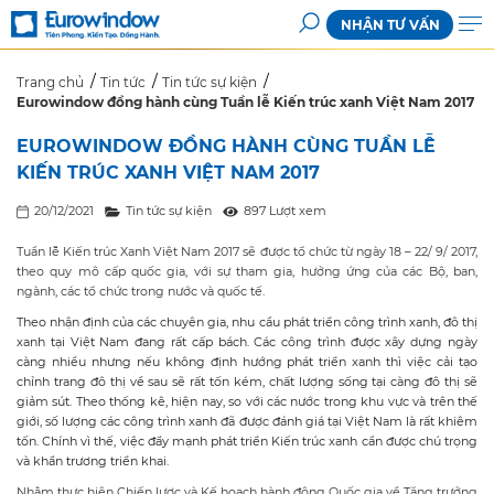
NHẬN TƯ VẤN
Trang chủ
Tin tức
Tin tức sự kiện
Eurowindow đồng hành cùng Tuần lễ Kiến trúc xanh Việt Nam 2017
EUROWINDOW ĐỒNG HÀNH CÙNG TUẦN LỄ
KIẾN TRÚC XANH VIỆT NAM 2017
20/12/2021
Tin tức sự kiện
897 Lượt xem
Tuần lễ Kiến trúc Xanh Việt Nam 2017 sẽ được tổ chức từ ngày 18 – 22/ 9/ 2017,
theo quy mô cấp quốc gia, với sự tham gia, hưởng ứng của các Bộ, ban,
ngành, các tổ chức trong nước và quốc tế.
Theo nhận định của các chuyên gia, nhu cầu phát triển công trình xanh, đô thị
xanh tại Việt Nam đang rất cấp bách. Các công trình được xây dựng ngày
càng nhiều nhưng nếu không định hướng phát triển xanh thì việc cải tạo
chỉnh trang đô thị về sau sẽ rất tốn kém, chất lượng sống tại càng đô thị sẽ
giảm sút. Theo thống kê, hiện nay, so với các nước trong khu vực và trên thế
giới, số lượng các công trình xanh đã được đánh giá tại Việt Nam là rất khiêm
tốn. Chính vì thế, việc đẩy mạnh phát triển Kiến trúc xanh cần được chú trọng
và khẩn trương triển khai.
Nhằm thực hiện Chiến lược và Kế hoạch hành động Quốc gia về Tăng trưởng