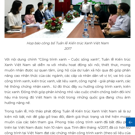
Họp báo công bố Tuần lễ Kiến trúc Xanh Việt Nam
2017
Với nội dung chính “Công trình xanh – Cuộc sống xanh”, Tuần lễ Kiến trúc
Xanh Việt Nam sẽ diễn ra với nhiều hoạt động sôi nổi, thiết thực, mong
muốn nhận được sự quan tâm, ủng hộ của dư luận xã hội qua đó góp phần
nâng cao nhận thức của các ngành, các cấp và nhân dân về vị trí, vai trò của
công trình xanh, kiến trúc xanh, vật liệu xanh, công nghệ - giải pháp xanh, các
hệ thống chứng nhận xanh… từ đó thúc đẩy xu hướng công trình xanh, kiến
trúc xanh. Đồng thời góp phần không nhỏ vào cuộc chiến chống biến đổi khí
hậu mà trong đó Việt Nam là một trong những quốc gia đang chịu ảnh
hưởng nặng nề.
Trong tuần lễ, Hội thảo phát động Tuần lễ Kiến trúc Xanh Việt Nam sẽ là sự
kiện nổi bật, nơi để gặp gỡ trao đổi, đánh giá thực trạng và thể hiện mong
muốn của các bên tham gia. Phong trào công trình xanh đã bắt đầu phát
triển tại Việt Nam được hơn 10 năm qua. Tính đến tháng 4/2017, đã có hơn 60
công trình tại Việt Nam đạt các chứng nhận công trình xanh (theo số liệu của