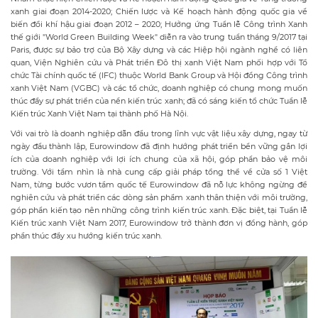
xanh giai đoạn 2014-2020; Chiến lược và Kế hoạch hành động quốc gia về
biến đổi khí hậu giai đoạn 2012 – 2020; Hưởng ứng Tuần lễ Công trình Xanh
thế giới "World Green Building Week" diễn ra vào trung tuần tháng 9/2017 tại
Paris, được sự bảo trợ của Bộ Xây dựng và các Hiệp hội ngành nghề có liên
quan, Viện Nghiên cứu và Phát triển Đô thị xanh Việt Nam phối hợp với Tổ
chức Tài chính quốc tế (IFC) thuộc World Bank Group và Hội đồng Công trình
xanh Việt Nam (VGBC) và các tổ chức, doanh nghiệp có chung mong muốn
thúc đẩy sự phát triển của nền kiến trúc xanh; đã có sáng kiến tổ chức Tuần lễ
Kiến trúc Xanh Việt Nam tại thành phố Hà Nội.
Với vai trò là doanh nghiệp dẫn đầu trong lĩnh vực vật liệu xây dựng, ngay từ
ngày đầu thành lập, Eurowindow đã định hướng phát triển bền vững gắn lợi
ích của doanh nghiệp với lợi ích chung của xã hội, góp phần bảo vệ môi
trường. Với tầm nhìn là nhà cung cấp giải pháp tổng thể về cửa số 1 Việt
Nam, từng bước vươn tầm quốc tế Eurowindow đã nỗ lực không ngừng để
nghiên cứu và phát triển các dòng sản phẩm xanh thân thiện với môi trường,
góp phần kiến tạo nên những công trình kiến trúc xanh. Đặc biệt, tại Tuần lễ
Kiến trúc xanh Việt Nam 2017, Eurowindow trở thành đơn vị đồng hành, góp
phần thúc đẩy xu hướng kiến trúc xanh.