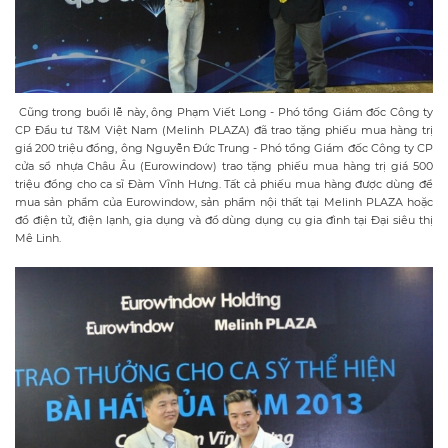
Cũng trong buổi lễ này, ông Phạm Viết Long - Phó tổng Giám đốc Công ty
CP Đầu tư T&M Việt Nam (Melinh PLAZA) đã trao tặng phiếu mua hàng trị
giá 200 triệu đồng, ông Nguyễn Đức Trung - Phó tổng Giám đốc Công ty CP
cửa sổ nhựa Châu Âu (Eurowindow) trao tặng phiếu mua hàng trị giá 500
triệu đồng cho ca sĩ Đàm Vĩnh Hưng. Tất cả phiếu mua hàng được dùng để
mua sản phẩm của Eurowindow, sản phẩm nội thất tại Melinh PLAZA hoặc
đồ điện tử, điện lạnh, gia dụng và đồ dùng dụng cụ gia đình tại Đại siêu thị
Mê Linh.