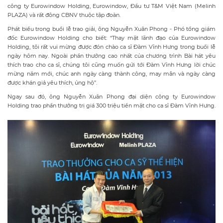
công ty Eurowindow Holding, Eurowindow, Đầu tư T&M Việt Nam (Melinh
PLAZA) và rất đông CBNV thuộc tập đoàn.
Phát biểu trong buổi lễ trao giải, ông Nguyễn Xuân Phong - Phó tổng giám
đốc Eurowindow Holding cho biết: “Thay mặt lãnh đạo của Eurowindow
Holding, tôi rất vui mừng được đón chào ca sĩ Đàm Vĩnh Hưng trong buổi lễ
ngày hôm nay. Ngoài phần thưởng cao nhất của chương trình Bài hát yêu
thích trao cho ca sĩ, chúng tôi cũng muốn gửi tới Đàm Vĩnh Hưng lời chúc
mừng năm mới, chúc anh ngày càng thành công, may mắn và ngày càng
được khán giả yêu thích, ủng hộ”.
Ngay sau đó, ông Nguyễn Xuân Phong đại diện công ty Eurowindow
Holding trao phần thưởng trị giá 300 triệu tiền mặt cho ca sĩ Đàm Vĩnh Hưng.