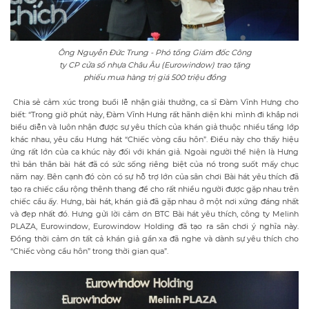
Ông Nguyễn Đức Trung - Phó tổng Giám đốc Công
ty CP cửa sổ nhựa Châu Âu (Eurowindow) trao tặng
phiếu mua hàng trị giá 500 triệu đồng
Chia sẻ cảm xúc trong buổi lễ nhận giải thưởng, ca sĩ Đàm Vĩnh Hưng cho
biết: “Trong giờ phút này, Đàm Vĩnh Hưng rất hãnh diện khi mình đi khắp nơi
biểu diễn và luôn nhận được sự yêu thích của khán giả thuộc nhiều tầng lớp
khác nhau, yêu cầu Hưng hát “Chiếc vòng cầu hôn”. Điều này cho thấy hiệu
ứng rất lớn của ca khúc này đối với khán giả. Ngoài người thể hiện là Hưng
thì bản thân bài hát đã có sức sống riêng biệt của nó trong suốt mấy chục
năm nay. Bên cạnh đó còn có sự hỗ trợ lớn của sân chơi Bài hát yêu thích đã
tạo ra chiếc cầu rộng thênh thang để cho rất nhiều người được gặp nhau trên
chiếc cầu ấy. Hưng, bài hát, khán giả đã gặp nhau ở một nơi xứng đáng nhất
và đẹp nhất đó. Hưng gửi lời cảm ơn BTC Bài hát yêu thích, công ty Melinh
PLAZA, Eurowindow, Eurowindow Holding đã tạo ra sân chơi ý nghĩa này.
Đồng thời cảm ơn tất cả khán giả gần xa đã nghe và dành sự yêu thích cho
“Chiếc vòng cầu hôn” trong thời gian qua”.