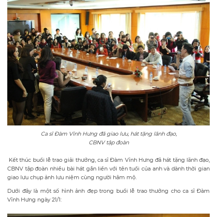
Đăng ký
Ca sĩ Đàm Vĩnh Hưng đã giao lưu, hát tặng lãnh đạo,
CBNV tập đoàn
Kết thúc buổi lễ trao giải thưởng, ca sĩ Đàm Vĩnh Hưng đã hát tặng lãnh đạo,
CBNV tập đoàn nhiều bài hát gắn liền với tên tuổi của anh và dành thời gian
giao lưu chụp ảnh lưu niệm cùng người hâm mộ.
Dưới đây là một số hình ảnh đẹp trong buổi lễ trao thưởng cho ca sĩ Đàm
Vĩnh Hưng ngày 21/1: