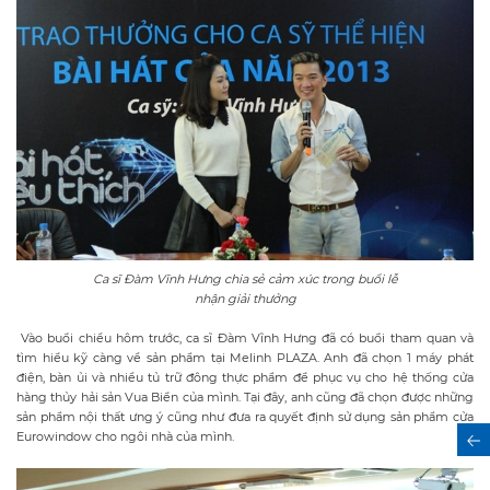
Ca sĩ Đàm Vĩnh Hưng chia sẻ cảm xúc trong buổi lễ
nhận giải thưởng
Vào buổi chiều hôm trước, ca sĩ Đàm Vĩnh Hưng đã có buổi tham quan và
tìm hiểu kỹ càng về sản phẩm tại Melinh PLAZA. Anh đã chọn 1 máy phát
điện, bàn ủi và nhiều tủ trữ đông thực phẩm để phục vụ cho hệ thống cửa
hàng thủy hải sản Vua Biển của mình. Tại đây, anh cũng đã chọn được những
sản phẩm nội thất ưng ý cũng như đưa ra quyết định sử dụng sản phẩm cửa
Eurowindow cho ngôi nhà của mình.