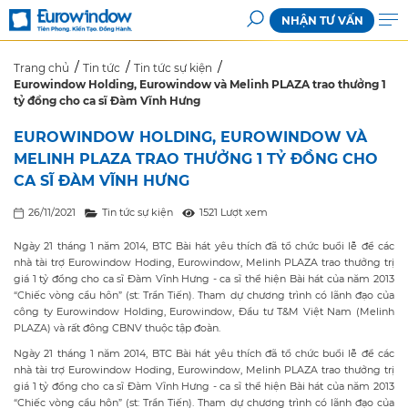
NHẬN TƯ VẤN
Trang chủ
Tin tức
Tin tức sự kiện
Eurowindow Holding, Eurowindow và Melinh PLAZA trao thưởng 1
tỷ đồng cho ca sĩ Đàm Vĩnh Hưng
EUROWINDOW HOLDING, EUROWINDOW VÀ
MELINH PLAZA TRAO THƯỞNG 1 TỶ ĐỒNG CHO
CA SĨ ĐÀM VĨNH HƯNG
26/11/2021
Tin tức sự kiện
1521 Lượt xem
Ngày 21 tháng 1 năm 2014, BTC Bài hát yêu thích đã tổ chức buổi lễ để các
nhà tài trợ Eurowindow Hoding, Eurowindow, Melinh PLAZA trao thưởng trị
giá 1 tỷ đồng cho ca sĩ Đàm Vĩnh Hưng - ca sĩ thể hiện Bài hát của năm 2013
“Chiếc vòng cầu hôn” (st: Trần Tiến). Tham dự chương trình có lãnh đạo của
công ty Eurowindow Holding, Eurowindow, Đầu tư T&M Việt Nam (Melinh
PLAZA) và rất đông CBNV thuộc tập đoàn.
Ngày 21 tháng 1 năm 2014, BTC Bài hát yêu thích đã tổ chức buổi lễ để các
nhà tài trợ Eurowindow Hoding, Eurowindow, Melinh PLAZA trao thưởng trị
giá 1 tỷ đồng cho ca sĩ Đàm Vĩnh Hưng - ca sĩ thể hiện Bài hát của năm 2013
“Chiếc vòng cầu hôn” (st: Trần Tiến). Tham dự chương trình có lãnh đạo của