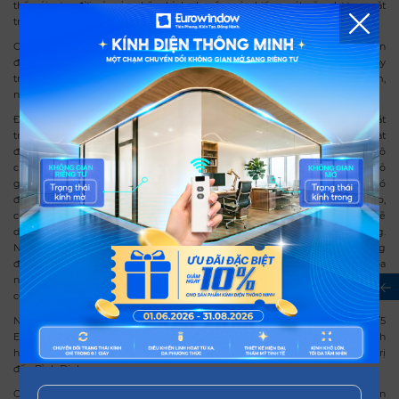
thể nói sự ra đời của sản phẩm kính chuyển màu kiểm soát năng lượng mặt
trời là một trong những giải pháp lý tưởng cho “tòa nhà thông minh”.
Cửa đi gỗ 3 cánh trượt phù hợp với các công trình biệt thự có kiến trúc hiện
đại. Với thiết kế đặc biệt 2 cánh đồng thời cùng vận hành và hệ thống ray
trượt có sử dụng dây cáp tốc độ có hỗ trợ lực kéo giúp cửa vận hành rất êm,
nhẹ nhàng, thao tác mở đơn giản, điều chỉnh tốc độ đơn giản và độ bền cao.
Đặc biệt, sản phẩm mới cửa cuốn Panel – M với thiết kế phẳng cả bề mặt
trong và ngoài, lá nhôm hợp kim 2 lớp, chống nước, chống gỉ sét. Cửa hoạt
động theo nguyên tắc các nan mành xếp lớp lại với nhau giúp đóng mở vô
cùng êm, nhẹ nhàng. Chiều cao của hộp động cơ chỉ khoảng 400mm, nhỏ
gọn và tiết kiệm không gian tuyệt đối so với cửa cuốn thông thường. Cửa có
độ cách âm 55dB, khớp mành dốc ra bên ngoài đảm bảo độ kín nước cao,
chế độ cảm biến an toàn, khi cửa đang đóng nếu gặp vật cản, lập tức cửa sẽ
dừng lại và chuyển động lên một khoảng an toàn cho người hay vật sử dụng.
Ngoài ra trong trường hợp bị đứt xích, động cơ sẽ tự động ngừng hoạt động
để đảm bảo an toàn. Sản phẩm là sự lựa chọn tối ưu cho các công trình tòa
nhà office, biệt thự, trung tâm thương mại, khách sạn hoặc những gia đình
có trẻ nhỏ.
Nhân dịp Triển lãm Vietbuild Đà Nẵng, từ ngày 19/4 đến ngày 31/5
Eurowindow giảm giá từ 5- 12% cho tất cả các dòng sản phẩm khi khách
hàng ký hợp đồng lắp đặt sản phẩm cho công trình nhà riêng từ Quảng Trị
đến Bình Định.
Cũng trong thời gian này, Eurowindow tổ chức nhiều chương trình tri ân