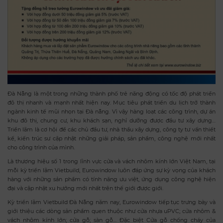
Đà Nẵng là một trong những thành phố trẻ năng động có tốc độ phát triển
đô thị nhanh và mạnh nhất hiện nay. Mục tiêu phát triển du lịch trở thành
ngành kinh tế mũi nhọn tại Đà nẵng. Vì vậy hàng loạt các công trình, dự án
khu đô thị, chung cư, khu khách sạn, nghỉ dưỡng được đầu tư xây dựng…
Triển lãm là cơ hội để các chủ đầu tư, nhà thầu xây dựng, công ty tư vấn thiết
kế, kiến trúc sư cập nhật những giải pháp, sản phẩm, công nghệ mới nhất
cho công trình của mình.
Là thương hiệu số 1 trong lĩnh vực cửa và vách nhôm kính lớn Việt Nam, tại
mỗi kỳ triển lãm Vietbuild, Eurowindow luôn đáp ứng sự kỳ vọng của khách
hàng với những sản phẩm có tính năng ưu việt, ứng dụng công nghệ hiện
đại và cập nhật xu hướng mới nhất trên thế giới được giới.
Kỳ triển lãm Vietbuild Đà Nẵng năm nay, Eurowindow tiếp tục trưng bày và
giới thiệu các dòng sản phẩm quen thuộc như cửa nhựa uPVC; cửa nhôm &
vách nhôm kính lớn; cửa gỗ; sàn gỗ… Đặc biệt Cửa gỗ chống cháy của