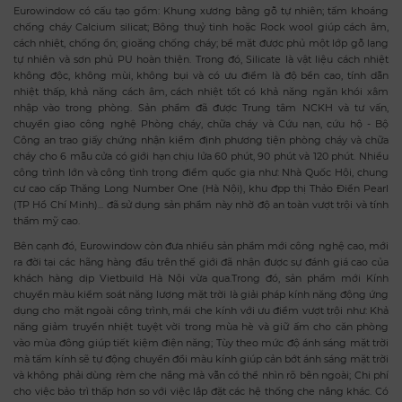
Eurowindow có cấu tạo gồm: Khung xương bằng gỗ tự nhiên; tấm khoáng
chống cháy Calcium silicat; Bông thuỷ tinh hoặc Rock wool giúp cách âm,
cách nhiệt, chống ồn; gioăng chống cháy; bề mặt được phủ một lớp gỗ lạng
tự nhiên và sơn phủ PU hoàn thiện. Trong đó, Silicate là vật liệu cách nhiệt
không độc, không mùi, không bụi và có ưu điểm là độ bền cao, tính dẫn
nhiệt thấp, khả năng cách âm, cách nhiệt tốt có khả năng ngăn khói xâm
nhập vào trong phòng. Sản phẩm đã được Trung tâm NCKH và tư vấn,
chuyển giao công nghệ Phòng cháy, chữa cháy và Cứu nạn, cứu hộ - Bộ
Công an trao giấy chứng nhận kiểm định phương tiện phòng cháy và chữa
cháy cho 6 mẫu cửa có giới hạn chịu lửa 60 phút, 90 phút và 120 phút. Nhiều
công trình lớn và công tình trọng điểm quốc gia như: Nhà Quốc Hội, chung
cư cao cấp Thăng Long Number One (Hà Nội), khu đpp thị Thảo Điền Pearl
(TP Hồ Chí Minh)... đã sử dụng sản phẩm này nhờ độ an toàn vượt trội và tính
thẩm mỹ cao.
Bên cạnh đó, Eurowindow còn đưa nhiều sản phẩm mới công nghệ cao, mới
ra đời tại các hãng hàng đầu trên thế giới đã nhận được sự đánh giá cao của
khách hàng dịp Vietbuild Hà Nội vừa qua.Trong đó, sản phẩm mới Kính
chuyển màu kiểm soát năng lượng mặt trời là giải pháp kính năng động ứng
dụng cho mặt ngoài công trình, mái che kính với ưu điểm vượt trội như: Khả
năng giảm truyền nhiệt tuyệt vời trong mùa hè và giữ ấm cho căn phòng
vào mùa đông giúp tiết kiệm điện năng; Tùy theo mức độ ánh sáng mặt trời
mà tấm kính sẽ tự động chuyển đổi màu kính giúp cản bớt ánh sáng mặt trời
và không phải dùng rèm che nắng mà vẫn có thể nhìn rõ bên ngoài; Chi phí
cho việc bảo trì thấp hơn so với việc lắp đặt các hệ thống che nắng khác. Có