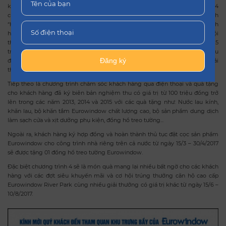
khách hàng trên cả nước nhân dịp kỷ niệm 15 năm thành lập. Theo đó, sẽ có 4
chương trình lớn được tổ chức xuyên suốt đến 10/8/2017. Với chương trình
“Hoàn thành phiếu ý kiến đánh giá của khách hàng năm 2017”, khi khách
hàng đã hoàn thành “Phiếu ý kiến đánh giá của khách hàng” sẽ có cơ hội
tham gia chương trình bốc thăm may mắn trúng thưởng bộ bàn ăn trị giá 15
triệu đồng, tivi Sony trị giá 10 triệu đồng, máy lau kính Karcher trị giá 2.5 triệu
Đăng ký
đồng và đồng hồ Eurowindow trị giá 300 ngàn đồng. Tổng số lượng giải
thưởng lên tới 628 giải.
Tiếp theo là chương trình chăm sóc khách hàng qua điện thoại và quà tặng
cho khách hàng đã ký biên bản nghiệm thu có giá trị từ 100 triệu đồng trở
lên trong các năm 2013, 2014 và 2015 với các quà tặng như: Nước lau kính,
khăn lau, bộ khăn tắm Eurowindow chất lượng cao, bộ sản phẩm dung dịch
làm sạch cửa và xịt dưỡng phụ kiện, đồng hồ treo tường...
Ngoài ra, khách hàng ký hợp đồng và hoàn thành thủ tục đặt cọc sản phẩm
Eurowindow cho công trình nhà riêng trên cả nước từ ngày 15/3 – 30/4/2017
sẽ được tặng 01 đồng hồ treo tường Eurowindow.
Đặc biệt chương trình 4 sẽ là món quà mang lại nhiều bất ngờ cho các khách
hàng với các đợt siêu khuyến mãi và cơ hội trúng thưởng căn hộ cao cấp
Eurowindow River Park cùng nhiều giải thưởng có giá trị khác từ ngày 15/6 –
10/8/2017.