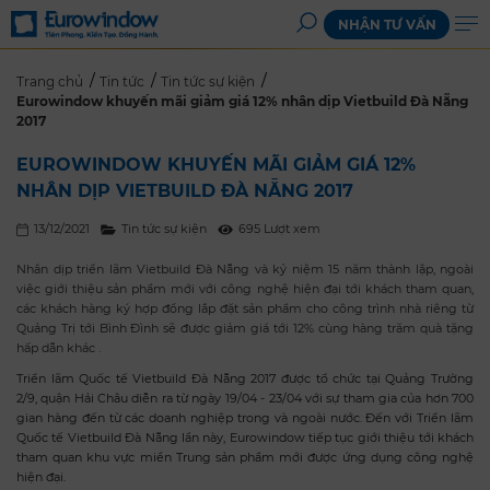
NHẬN TƯ VẤN
Trang chủ
Tin tức
Tin tức sự kiện
Eurowindow khuyến mãi giảm giá 12% nhân dịp Vietbuild Đà Nẵng
2017
EUROWINDOW KHUYẾN MÃI GIẢM GIÁ 12%
NHÂN DỊP VIETBUILD ĐÀ NẴNG 2017
13/12/2021
Tin tức sự kiện
695 Lượt xem
Nhân dịp triển lãm Vietbuild Đà Nẵng và kỷ niệm 15 năm thành lập, ngoài
việc giới thiệu sản phẩm mới với công nghệ hiện đại tới khách tham quan,
các khách hàng ký hợp đồng lắp đặt sản phẩm cho công trình nhà riêng từ
Quảng Trị tới Bình Đình sẽ được giảm giá tới 12% cùng hàng trăm quà tặng
hấp dẫn khác .
Triển lãm Quốc tế Vietbuild Đà Nẵng 2017 được tổ chức tại Quảng Trường
2/9, quận Hải Châu diễn ra từ ngày 19/04 - 23/04 với sự tham gia của hơn 700
gian hàng đến từ các doanh nghiệp trong và ngoài nước. Đến với Triển lãm
Quốc tế Vietbuild Đà Nẵng lần này, Eurowindow tiếp tục giới thiệu tới khách
tham quan khu vực miền Trung sản phẩm mới được ứng dụng công nghệ
hiện đại.