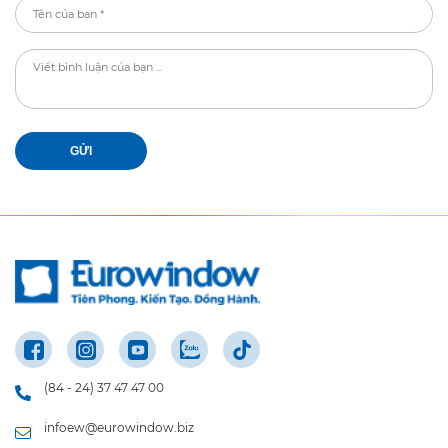
GỬI
(84 - 24) 37 47 47 00
infoew@eurowindow.biz