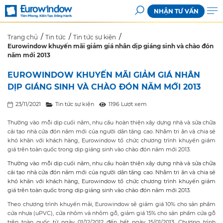
NHẬN TƯ VẤN
Trang chủ
Tin tức
Tin tức sự kiện
Eurowindow khuyến mãi giảm giá nhân dịp giáng sinh và chào đón
năm mới 2013
EUROWINDOW KHUYẾN MÃI GIẢM GIÁ NHÂN
DỊP GIÁNG SINH VÀ CHÀO ĐÓN NĂM MỚI 2013
23/11/2021
Tin tức sự kiện
1196 Lượt xem
Thường vào mỗi dịp cuối năm, nhu cầu hoàn thiện xây dựng nhà và sửa chữa
cải tạo nhà cửa đón năm mới của người dân tăng cao. Nhằm tri ân và chia sẻ
khó khăn với khách hàng, Eurowindow tổ chức chương trình khuyến giảm
giá trên toàn quốc trong dịp giáng sinh vào chào đón năm mới 2013.
Thường vào mỗi dịp cuối năm, nhu cầu hoàn thiện xây dựng nhà và sửa chữa
cải tạo nhà cửa đón năm mới của người dân tăng cao. Nhằm tri ân và chia sẻ
khó khăn với khách hàng, Eurowindow tổ chức chương trình khuyến giảm
giá trên toàn quốc trong dịp giáng sinh vào chào đón năm mới 2013.
Theo chương trình khuyến mãi, Eurowindow sẽ giảm giá 10% cho sản phẩm
cửa nhựa (uPVC), cửa nhôm và nhôm gỗ, giảm giá 15% cho sản phẩm cửa gỗ
trên toàn quốc từ ngày 01/12/2012 đến hết ngày 15/01/2013. Chương trình