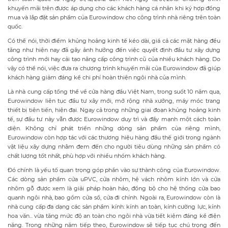
khuyến mãi trên được áp dụng cho các khách hàng cá nhân khi ký hợp đồng
mua và lắp đặt sản phẩm của Eurowindow cho công trình nhà riêng trên toàn
quốc.
Có thể nói, thời điểm khủng hoảng kinh tế kéo dài, giá cả các mặt hàng đều
tăng như hiện nay đã gây ảnh hưởng đến việc quyết định đầu tư xây dựng
công trình mới hay cải tạo nâng cấp công trình cũ của nhiều khách hàng. Do
vậy có thể nói, việc đưa ra chương trình khuyến mãi của Eurowindow đã giúp
khách hàng giảm đáng kể chi phí hoàn thiện ngôi nhà của mình.
Là nhà cung cấp tổng thể về cửa hàng đầu Việt Nam, trong suốt 10 năm qua,
Eurowindow liên tục đầu tư xây mới, mở rộng nhà xưởng, máy móc trang
thiết bị tiên tiến, hiện đại. Ngay cả trong những giai đoạn khủng hoảng kinh
tế, sự đầu tư này vẫn được Eurowindow duy trì và đẩy mạnh một cách toàn
diện. Không chỉ phát triển những dòng sản phẩm của riêng mình,
Eurowindow còn hợp tác với các thương hiệu hàng đầu thế giới trong ngành
vật liệu xây dựng nhằm đem đến cho người tiêu dùng những sản phẩm có
chất lượng tốt nhất, phù hợp với nhiều nhóm khách hàng.
Đó chính là yếu tố quan trọng góp phần vào sự thành công của Eurowindow.
Các dòng sản phẩm cửa uPVC, cửa nhôm, hệ vách nhôm kính lớn và cửa
nhôm gỗ được xem là giải pháp hoàn hảo, đồng bộ cho hệ thống cửa bao
quanh ngôi nhà, bao gồm cửa sổ, cửa đi chính. Ngoài ra, Eurowindow còn là
nhà cung cấp đa dạng các sản phẩm kính: kính an toàn, kính cường lực, kính
hoa văn... vừa tăng mức độ an toàn cho ngôi nhà vừa tiết kiệm đáng kể điện
năng. Trong những năm tiếp theo, Eurowindow sẽ tiếp tục chú trọng đến