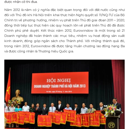
được nhận cờ thi đua.
Năm 2012 là năm có ý nghĩa đặc biệt quan trọng đối với đất nước cũng như
đối với Thủ đô khi Hà Nội triển khai thực hiện Nghị quyết số 11/NQ-TƯ của Bộ
Chính trị về phương hướng, nhiệm vụ phát triển Thủ đô giai đoạn 2011 – 2020;
đồng thời tiếp tục thực hiện các quy hoạch lớn về phát triển Thủ đô đã được
Chính phủ phê duyệt. Kết thúc năm 2012, Eurowindow là một trong số 21
Doanh nghiệp đã hoàn thành các mục tiêu, nhiệm vụ hoạt động sản xuất
kinh doanh, đóng góp ngân sách cho Thành phố. Với những thành quả đó,
trong năm 2012, Eurowindow đã được tặng Huân chương lao động hạng Ba
và được công nhận là Thương hiệu Quốc gia.