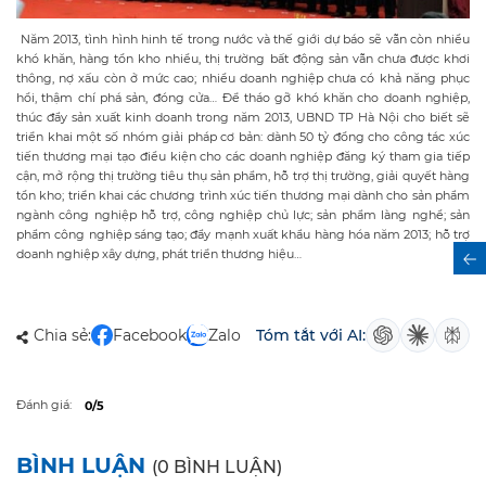
Năm 2013, tình hình hinh tế trong nước và thế giới dự báo sẽ vẫn còn nhiều
khó khăn, hàng tồn kho nhiều, thị trường bất động sản vẫn chưa được khơi
thông, nợ xấu còn ở mức cao; nhiều doanh nghiệp chưa có khả năng phục
hồi, thậm chí phá sản, đóng cửa… Để tháo gỡ khó khăn cho doanh nghiệp,
thúc đẩy sản xuất kinh doanh trong năm 2013, UBND TP Hà Nội cho biết sẽ
triển khai một số nhóm giải pháp cơ bản: dành 50 tỷ đồng cho công tác xúc
tiến thương mại tạo điều kiện cho các doanh nghiệp đăng ký tham gia tiếp
cận, mở rộng thị trường tiêu thụ sản phẩm, hỗ trợ thị trường, giải quyết hàng
tồn kho; triển khai các chương trình xúc tiến thương mại dành cho sản phẩm
ngành công nghiệp hỗ trợ, công nghiệp chủ lực; sản phẩm làng nghề; sản
phẩm công nghiệp sáng tạo; đẩy mạnh xuất khẩu hàng hóa năm 2013; hỗ trợ
doanh nghiệp xây dựng, phát triển thương hiệu…
Chia sẻ:
Facebook
Zalo
Tóm tắt với AI:
Đánh giá:
0/5
BÌNH LUẬN
(0 BÌNH LUẬN)