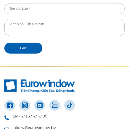
GỬI
(84 - 24) 37 47 47 00
infoew@eurowindow.biz