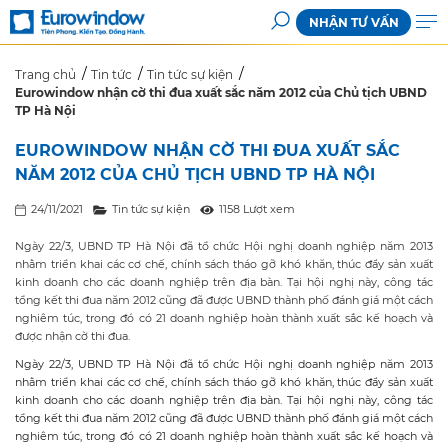
NHẬN TƯ VẤN
Trang chủ
Tin tức
Tin tức sự kiện
Eurowindow nhận cờ thi đua xuất sắc năm 2012 của Chủ tịch UBND
TP Hà Nội
EUROWINDOW NHẬN CỜ THI ĐUA XUẤT SẮC
NĂM 2012 CỦA CHỦ TỊCH UBND TP HÀ NỘI
24/11/2021
Tin tức sự kiện
1158 Lượt xem
Ngày 22/3, UBND TP Hà Nội đã tổ chức Hội nghị doanh nghiệp năm 2013
nhằm triển khai các cơ chế, chính sách tháo gỡ khó khăn, thúc đẩy sản xuất
kinh doanh cho các doanh nghiệp trên địa bàn. Tại hội nghị này, công tác
tổng kết thi đua năm 2012 cũng đã được UBND thành phố đánh giá một cách
nghiêm túc, trong đó có 21 doanh nghiệp hoàn thành xuất sắc kế hoạch và
được nhận cờ thi đua.
Ngày 22/3, UBND TP Hà Nội đã tổ chức Hội nghị doanh nghiệp năm 2013
nhằm triển khai các cơ chế, chính sách tháo gỡ khó khăn, thúc đẩy sản xuất
kinh doanh cho các doanh nghiệp trên địa bàn. Tại hội nghị này, công tác
tổng kết thi đua năm 2012 cũng đã được UBND thành phố đánh giá một cách
nghiêm túc, trong đó có 21 doanh nghiệp hoàn thành xuất sắc kế hoạch và