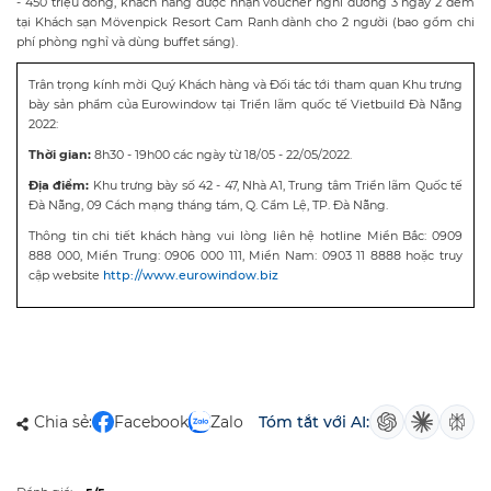
- 450 triệu đồng, khách hàng được nhận voucher nghỉ dưỡng 3 ngày 2 đêm
tại Khách sạn Mövenpick Resort Cam Ranh dành cho 2 người (bao gồm chi
phí phòng nghỉ và dùng buffet sáng).
Trân trọng kính mời Quý Khách hàng và Đối tác tới tham quan Khu trưng
bày sản phẩm của Eurowindow tại Triển lãm quốc tế Vietbuild Đà Nẵng
2022:
Thời gian:
8h30 - 19h00 các ngày từ 18/05 - 22/05/2022.
Địa điểm:
Khu trưng bày số 42 - 47, Nhà A1, Trung tâm Triển lãm Quốc tế
Đà Nẵng, 09 Cách mạng tháng tám, Q. Cẩm Lệ, TP. Đà Nẵng.
Thông tin chi tiết khách hàng vui lòng liên hệ hotline Miền Bắc: 0909
888 000, Miền Trung: 0906 000 111, Miền Nam: 0903 11 8888 hoặc truy
cập website
http://www.eurowindow.biz
Chia sẻ:
Facebook
Zalo
Tóm tắt với AI: