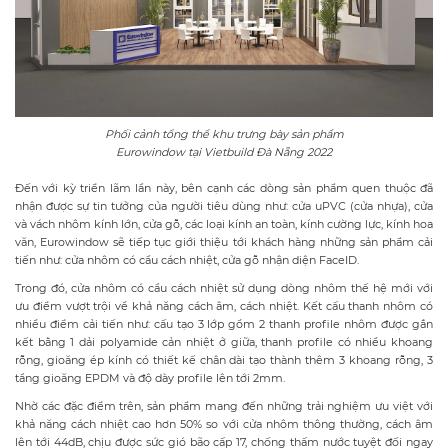
Phối cảnh tổng thể khu trưng bày sản phẩm
Eurowindow tại Vietbuild Đà Nẵng 2022
Đến với kỳ triển lãm lần này, bên cạnh các dòng sản phẩm quen thuộc đã
nhận được sự tin tưởng của người tiêu dùng như: cửa uPVC (cửa nhựa), cửa
và vách nhôm kính lớn, cửa gỗ, các loại kính an toàn, kính cường lực, kính hoa
văn, Eurowindow sẽ tiếp tục giới thiệu tới khách hàng những sản phẩm cải
tiến như: cửa nhôm có cầu cách nhiệt, cửa gỗ nhận diện FaceID.
Trong đó, cửa nhôm có cầu cách nhiệt sử dụng dòng nhôm thế hệ mới với
ưu điểm vượt trội về khả năng cách âm, cách nhiệt. Kết cấu thanh nhôm có
nhiều điểm cải tiến như: cấu tạo 3 lớp gồm 2 thanh profile nhôm được gắn
kết bằng 1 dải polyamide cản nhiệt ở giữa, thanh profile có nhiều khoang
rỗng, gioăng ép kính có thiết kế chân dài tạo thành thêm 3 khoang rỗng, 3
tầng gioăng EPDM và độ dày profile lên tới 2mm.
Nhờ các đặc điểm trên, sản phẩm mang đến những trải nghiệm ưu việt với
khả năng cách nhiệt cao hơn 50% so với cửa nhôm thông thường, cách âm
lên tới 44dB, chịu được sức gió bão cấp 17, chống thấm nước tuyệt đối ngay