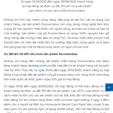
Từ ngày 01/05/2022 đến ngày 30/06/2022, khách hàng
ký hợp đồng sẽ được ưu đãi 15% khi mua sản phẩm
cửa nhôm có cầu cách nhiệt Eurowindow
Không chỉ tích hợp nhiều công năng, đáp ứng tối đa nhu cầu sử dụng của
khách hàng, các sản phẩm Eurowindow còn ứng dụng công nghệ tiên tiến,
mang tới trải nghiệm thân thiện với người dùng, an toàn sức khỏe và bảo vệ
môi trường. Sản phẩm cửa gỗ Eurowindow sử dụng 100% nguyên liệu gỗ
rừng trồng, đạt chứng nhận bảo vệ rừng FSC, hệ khóa nhận diện khuôn mặt
FaceID tiện lợi, hiện đại nhất trên thị trường. Đặc biệt, công nghệ xử lý biến
tính gỗ giúp hạn chế tối đa sự cong vênh, co ngót và mối mọt.
Ưu đãi lên tới 20% khi mua sản phẩm Eurowindow
Không chỉ mang đến những sản phẩm chất lượng, Eurowindow còn dành
tặng khách hàng
chương trình ưu đãi
hấp dẫn, tri ân khách hàng với khuyến
mãi tới 20%. Theo đó, từ ngày 01/05 đến ngày 31/12/2022, khách hàng ký hợp
đồng mua và lắp đặt sản phẩm cửa gỗ Eurowindow cho công trình nhà riêng
trên toàn quốc sẽ được giảm ngay 20% giá trị hợp đồng.
Từ ngày 01/05 đến ngày 30/06/2022, với hợp đồng từ 100 triệu đồng trở lên,
khách hàng sẽ được ưu đãi 15% đối với sản phẩm cửa uPVC, cửa nhôm có cầu
cách nhiệt và 10% cho các sản phẩm còn lại. Đặc biệt, đối với hợp đồng từ 450
triệu đồng trở lên, khách hàng được nhận voucher nghỉ dưỡng 3 ngày 2 đêm
dành cho 4 người tại Biệt thự Mövenpick Resort Cam Ranh tiêu chuẩn 5 sao
(bao gồm chi phí phòng nghỉ và dùng buffet sáng). Đối với hợp đồng từ 200