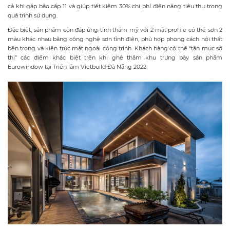
cả khi gặp bão cấp 11 và giúp tiết kiệm 30% chi phí điện năng tiêu thụ trong
quá trình sử dụng.
Đặc biệt, sản phẩm còn đáp ứng tính thẩm mỹ với 2 mặt profile có thể sơn 2
màu khác nhau bằng công nghệ sơn tĩnh điện, phù hợp phong cách nội thất
bên trong và kiến trúc mặt ngoài công trình. Khách hàng có thể “tận mục sở
thị” các điểm khác biệt trên khi ghé thăm khu trưng bày sản phẩm
Eurowindow tại Triển lãm Vietbuild Đà Nẵng 2022.