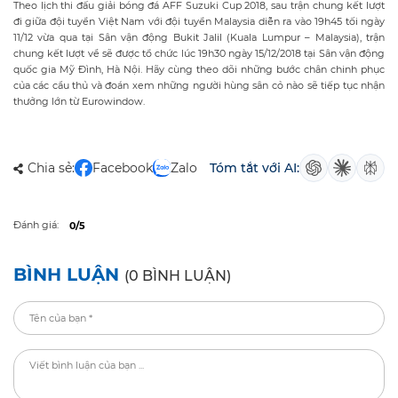
Theo lịch thi đấu giải bóng đá AFF Suzuki Cup 2018, sau trận chung kết lượt
đi giữa đội tuyển Việt Nam với đội tuyển Malaysia diễn ra vào 19h45 tối ngày
11/12 vừa qua tại Sân vận động Bukit Jalil (Kuala Lumpur – Malaysia), trận
chung kết lượt về sẽ được tổ chức lúc 19h30 ngày 15/12/2018 tại Sân vận động
quốc gia Mỹ Đình, Hà Nội. Hãy cùng theo dõi những bước chân chinh phục
của các cầu thủ và đoán xem những người hùng sân cỏ nào sẽ tiếp tục nhận
thưởng lớn từ Eurowindow.
Chia sẻ:
Facebook
Zalo
Tóm tắt với AI:
Đánh giá:
0/5
BÌNH LUẬN
(0 BÌNH LUẬN)