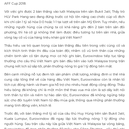
AFF Cup 2018.
Với việc ghi được 2 bàn thắng vào lưới Malaysia trên sân Bukit Jalil, Thầy trò
HLV Park Hang-seo đang đứng trước cơ hội lớn nâng cao chiếc cúp vô địch
khi chỉ cần 1 tỷ số hòa 0-0 hoặc 1-1 tại lượt về trên sân Mỹ Đình. Tuy nhiên, nếu
những người hùng của chúng ta có khả năng ghi đến 2 bàn trên sân đối
phương, thì hà cớ gì không thể làm được điều tương tự trên sân nhà, giữa
vòng tay cổ vũ của hàng triệu khán giả Việt Nam?
Thấu hiểu vai trò quan trọng của bàn thắng đầu tiên trong việc củng cố và
kích thích tinh thần thi đấu của toàn đội, nhằm cổ vũ tinh thần của những
chiến binh sân cỏ tận dụng mọi cơ hội ghi bàn, Eurowindow tiếp tục tặng
thưởng cho cầu thủ Việt Nam ghi bàn đầu tiên vào lưới Malaysia trong trận
chung kết lịch sử sắp tới, phần thưởng nóng trị giá 1 tỷ đồng tiền mặt.
Bên cạnh những nỗ lực đem tới sản phẩm chất lượng, khẳng định vị thế nhà
cung cấp tổng thể về cửa hàng đầu Việt Nam, Eurowindow còn là nhân tố
tích cực đồng hành và tham gia hỗ trợ cho nhiều hoạt động cộng đồng. Thấu
hiểu bóng đá không chỉ là một môn thể thao vua mà còn là sợi dây kết nối
tinh thần tự tôn và niềm tự hào dân tộc, Eurowindow đã không ngừng tiếp
sức cho đội tuyển Việt Nam từ đầu mùa giải, thông qua những phần thưởng
mang tính động viên, khích lệ.
Trước đó, với bàn thắng mở tỷ số của cầu thủ Huy Hùng trên sân Bukit Jalil,
Kuala Lumpur, Eurowindow đã ngay lập tức thưởng nóng 1 tỷ đồng cho
người hùng. Sau trận cầu nảy lửa giữa Việt Nam và Malaysia tại vòng bảng,