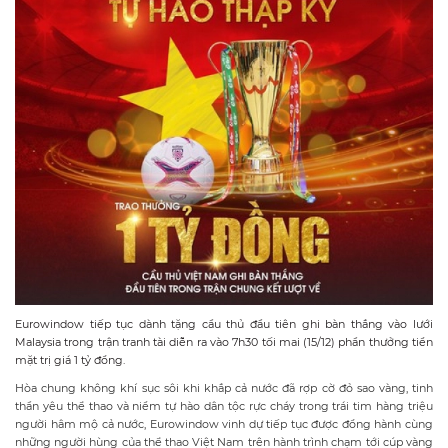
Eurowindow tiếp tục dành tặng cầu thủ đầu tiên ghi bàn thắng vào lưới
Malaysia trong trận tranh tài diễn ra vào 7h30 tối mai (15/12) phần thưởng tiền
mặt trị giá 1 tỷ đồng.
Hòa chung không khí sục sôi khi khắp cả nước đã rợp cờ đỏ sao vàng, tinh
thần yêu thể thao và niềm tự hào dân tộc rực cháy trong trái tim hàng triệu
người hâm mộ cả nước, Eurowindow vinh dự tiếp tục được đồng hành cùng
những người hùng của thể thao Việt Nam trên hành trình chạm tới cúp vàng