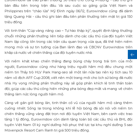
Eurowindow đã trao phần thưởng 50 triệu cho Công Phượng - cầu thủ ghi
bàn đầu tiên trong trận đấu. Và sau cuộc so găng giữa Việt Nam và
Philippines trên “chảo lửa” Mỹ Đình ngày 06/12, Eurowindow cũng đã dành
tặng Quang Hải - cầu thủ ghi bàn đầu tiên phần thưởng tiền mặt trị giá 150
triệu đồng.
Với tinh thần “Cúp vàng nâng cao – Tự hào thập kỷ”, quyết định tặng thưởng
chuỗi những phần thưởng liên tiếp dành cho các cầu thủ của đội tuyển Việt
Nam lập công lớn trong các trận cầu quan trọng vừa qua, đã thể hiện niềm
mong mỏi và sự tin tưởng của Ban lãnh đạo và CBCNV Eurowindow trên
khắp cả nước về chiến thắng của đội tuyển nước nhà.
Với niềm khát khao chiến thắng đang bùng cháy trong trái tim của mỗi
người, Eurowindow cũng như hàng triệu người hâm mộ đều chung một
niềm tin Thầy trò HLV Park Hang-seo sẽ một lần nữa tạo nên kỳ tích sau 10
năm vô địch AFF Cup 2008, viết nên một trang mới cho lịch sử bóng đá nước
nhà. Hy vọng những phần thưởng này sẽ góp phần khích lệ tinh thần toàn
đội, giúp các cầu thủ cống hiến những pha bóng đẹp mắt và mang về chiến
thắng làm nức lòng người hâm mộ.
Càng về gần giờ bóng lăn, tinh thần cổ vũ của người hâm mộ càng thêm
cuồng nhiệt. Sống lại trong không khí lễ hội bóng đá sôi nổi với niềm tin
chiến thắng vững vàng đặt trọn nơi đội tuyển Việt Nam, bên cạnh việc trao
tặng 1 tỷ đồng, Eurowindow còn dành tặng toàn bộ các cầu thủ và BHL đội
tuyển Việt Nam 01 kỳ nghỉ dưỡng hồi phục thể lực tại khu nghỉ dưỡng 5 sao
Mövenpick Resort Cam Ranh trị giá 500 triệu đồng.