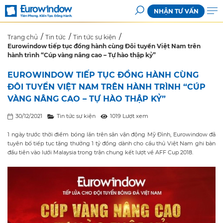
NHẬN TƯ VẤN
Trang chủ
Tin tức
Tin tức sự kiện
Eurowindow tiếp tục đồng hành cùng Đôi tuyển Việt Nam trên
hành trình “Cúp vàng nâng cao – Tự hào thập kỷ”
EUROWINDOW TIẾP TỤC ĐỒNG HÀNH CÙNG
ĐÔI TUYỂN VIỆT NAM TRÊN HÀNH TRÌNH “CÚP
VÀNG NÂNG CAO – TỰ HÀO THẬP KỶ”
30/12/2021
Tin tức sự kiện
1019 Lượt xem
1 ngày trước thời điểm bóng lăn trên sân vận động Mỹ Đình, Eurowindow đã
tuyên bố tiếp tục tặng thưởng 1 tỷ đồng dành cho cầu thủ Việt Nam ghi bàn
đầu tiên vào lưới Malaysia trong trận chung kết lượt về AFF Cup 2018.