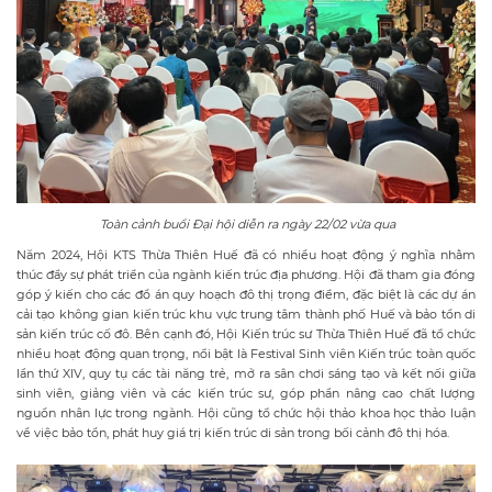
Toàn cảnh buổi Đại hội diễn ra ngày 22/02 vừa qua
Năm 2024, Hội KTS Thừa Thiên Huế đã có nhiều hoạt động ý nghĩa nhằm
thúc đẩy sự phát triển của ngành kiến trúc địa phương. Hội đã tham gia đóng
góp ý kiến cho các đồ án quy hoạch đô thị trọng điểm, đặc biệt là các dự án
cải tạo không gian kiến trúc khu vực trung tâm thành phố Huế và bảo tồn di
sản kiến trúc cố đô. Bên cạnh đó, Hội Kiến trúc sư Thừa Thiên Huế đã tổ chức
nhiều hoạt động quan trọng, nổi bật là Festival Sinh viên Kiến trúc toàn quốc
lần thứ XIV, quy tụ các tài năng trẻ, mở ra sân chơi sáng tạo và kết nối giữa
sinh viên, giảng viên và các kiến trúc sư, góp phần nâng cao chất lượng
nguồn nhân lực trong ngành. Hội cũng tổ chức hội thảo khoa học thảo luận
về việc bảo tồn, phát huy giá trị kiến trúc di sản trong bối cảnh đô thị hóa.