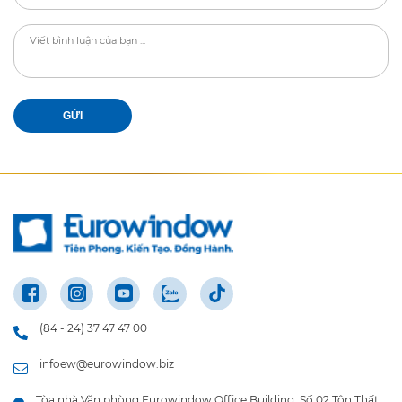
GỬI
(84 - 24) 37 47 47 00
infoew@eurowindow.biz
Tòa nhà Văn phòng Eurowindow Office Building, Số 02 Tôn Thất