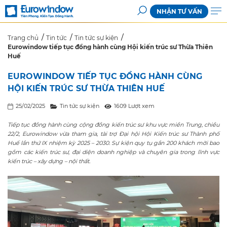
NHẬN TƯ VẤN
Trang chủ
Tin tức
Tin tức sự kiện
Eurowindow tiếp tục đồng hành cùng Hội kiến trúc sư Thừa Thiên
Huế
EUROWINDOW TIẾP TỤC ĐỒNG HÀNH CÙNG
HỘI KIẾN TRÚC SƯ THỪA THIÊN HUẾ
25/02/2025
Tin tức sự kiện
1609 Lượt xem
Tiếp tục đồng hành cùng cộng đồng kiến trúc sư khu vực miền Trung, chiều
22/2, Eurowindow vừa tham gia, tài trợ Đại hội Hội Kiến trúc sư Thành phố
Huế lần thứ IX nhiệm kỳ 2025 – 2030. Sự kiện quy tụ gần 200 khách mời bao
gồm các kiến trúc sư, đại diện doanh nghiệp và chuyên gia trong lĩnh vực
kiến trúc – xây dựng – nội thất.