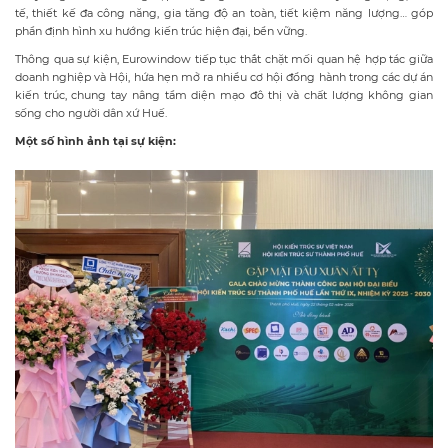
tế, thiết kế đa công năng, gia tăng độ an toàn, tiết kiệm năng lượng… góp
phần định hình xu hướng kiến trúc hiện đại, bền vững.
Thông qua sự kiện, Eurowindow tiếp tục thắt chặt mối quan hệ hợp tác giữa
doanh nghiệp và Hội, hứa hẹn mở ra nhiều cơ hội đồng hành trong các dự án
kiến trúc, chung tay nâng tầm diện mạo đô thị và chất lượng không gian
sống cho người dân xứ Huế.
Một số hình ảnh tại sự kiện: