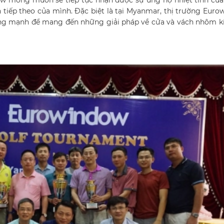
w mong muốn sẽ tiếp tục nhận được sự ủng hộ nhiệt tình của
 tiếp theo của mình. Đặc biệt là tại Myanmar, thị trường Eur
ng mạnh để mang đến những giải pháp về cửa và vách nhôm kí