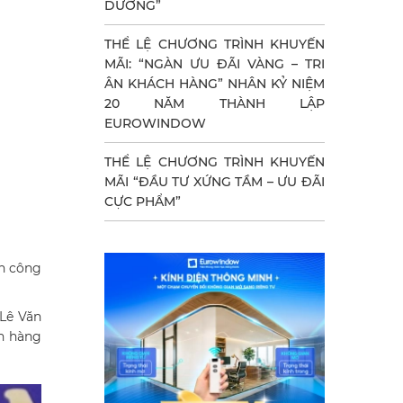
DƯỠNG”
THỂ LỆ CHƯƠNG TRÌNH KHUYẾN
MÃI: “NGÀN ƯU ĐÃI VÀNG – TRI
ÂN KHÁCH HÀNG” NHÂN KỶ NIỆM
20 NĂM THÀNH LẬP
EUROWINDOW
THỂ LỆ CHƯƠNG TRÌNH KHUYẾN
MÃI “ĐẦU TƯ XỨNG TẦM – ƯU ĐÃI
CỰC PHẨM”
nh công
 Lê Văn
ân hàng