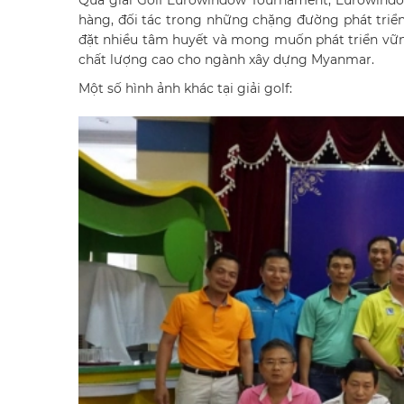
Qua giải Golf Eurowindow Tournament, Eurowindo
hàng, đối tác trong những chặng đường phát triển
đặt nhiều tâm huyết và mong muốn phát triển vữ
chất lượng cao cho ngành xây dựng Myanmar.
Một số hình ảnh khác tại giải golf: