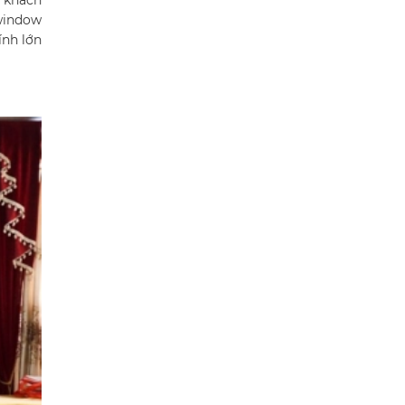
 khách
owindow
nh lớn