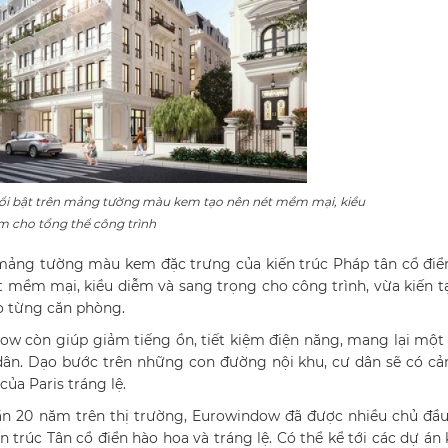
i bật trên mảng tường màu kem tạo nên nét mềm mại, kiều
m cho tổng thể công trình
ảng tường màu kem đặc trưng của kiến trúc Pháp tân cổ điể
ét mềm mại, kiều diễm và sang trọng cho công trình, vừa kiến 
o từng căn phòng.
ow còn giúp giảm tiếng ồn, tiết kiệm điện năng, mang lại mộ
 dân. Dạo bước trên những con đường nội khu, cư dân sẽ có c
ủa Paris tráng lệ.
ần 20 năm trên thị trường, Eurowindow đã được nhiều chủ đầu
 trúc Tân cổ điển hào hoa và tráng lệ. Có thể kể tới các dự án