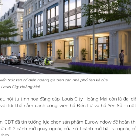
ến trúc tân cổ điển hoàng gia trên căn nhà phố liên kề của
Louis City Hoàng Mai
t, hội tụ tinh hoa đẳng cấp, Louis City Hoàng Mai còn là đại d
với lợi thế nằm cạnh công viên hồ Đền Lừ và hồ Yên Sở - mộ
 án, CĐT đã tin tưởng lựa chọn sản phẩm Eurowindow để hoàn th
 cửa đi 2 cánh mở quay ngoài, cửa sổ 1 cánh mở hất ra ngoài, c
 vòm.