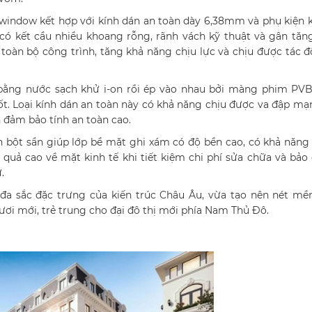
window kết hợp với kính dán an toàn dày 6,38mm và phụ kiện 
có kết cầu nhiều khoang rỗng, rãnh vách kỹ thuật và gân tă
toàn bộ công trình, tăng khả năng chịu lực và chịu được tác 
h bằng nước sạch khử i-on rồi ép vào nhau bởi màng phim PVB
uốt. Loại kính dán an toàn này có khả năng chịu được va đập mạ
 đảm bảo tính an toàn cao.
 bột sần giúp lớp bề mặt ghi xám có độ bền cao, có khả năn
quả cao về mặt kinh tế khi tiết kiệm chi phí sửa chữa và bả
.
a sắc đặc trưng của kiến trúc Châu Âu, vừa tạo nên nét mề
ươi mới, trẻ trung cho đại đô thị mới phía Nam Thủ Đô.