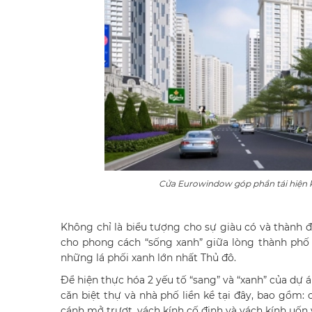
Cửa Eurowindow góp phần tái hiện ki
Không chỉ là biểu tượng cho sự giàu có và thành đạ
cho phong cách “sống xanh” giữa lòng thành phố 
những lá phối xanh lớn nhất Thủ đô.
Để hiện thực hóa 2 yếu tố “sang” và “xanh” của dự
căn biệt thự và nhà phố liền kề tại đây, bao gồm:
cánh mở trượt, vách kính cố định và vách kính uốn