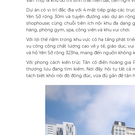
Văn Thụ) là khu đô thị sinh thái hiện đại, tiện ngh
Dự án có vị trí đắc địa với 4 mặt tiếp giáp các 
Yên Sở rộng 30m và tuyến đường vào dự án rộng
shophouse; cùng chuỗi tiện ích nội khu đa dạng
hàng, phòng gym, spa, công viên và khu vui chơi.
Với lợi thế nằm trong khu vực có hạ tầng phát triể
vụ công cộng chất lượng cao về y tế, giáo dục, vui
và hồ Yên Sở rộng 323ha, mang đến nguồn không k
Với phong cách kiến trúc Tân cổ điển hoàng gia P
thượng lưu đang tìm kiếm. Nơi đây hội tụ tất cả
tách biệt khỏi nội đô đông đúc, vừa đủ gần để tận