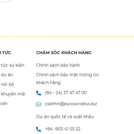
N TỨC
CHĂM SÓC KHÁCH HÀNG
 tức sự kiện
Chính sách bảo hành
 dự án
Chính sách bảo mật thông tin
khách hàng
 nội bộ
(84 - 24) 37 47 47 00
n khuyến mãi
 vấn
cskhhn@eurowindow.biz
Dự án quốc tế và xuất khẩu
+84 -903 41 55 52