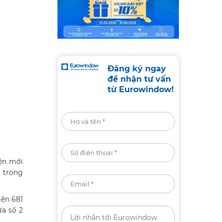
Đăng ký ngay
để nhận tư vấn
từ Eurowindow!
iện mới
t trong
iện 681
ửa sổ 2