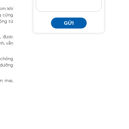
kim khí
ng cứng
động từ
GỬI
, được
nh, vẫn
g chống
o dưỡng
m mại,