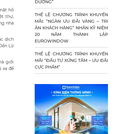
DƯỠNG”
 mặt hồ
THỂ LỆ CHƯƠNG TRÌNH KHUYẾN
t thự,
MÃI: “NGÀN ƯU ĐÃI VÀNG – TRI
ng nhà
ÂN KHÁCH HÀNG” NHÂN KỶ NIỆM
20 NĂM THÀNH LẬP
ác dịch
EUROWINDOW
 Đền Lừ
THỂ LỆ CHƯƠNG TRÌNH KHUYẾN
MÃI “ĐẦU TƯ XỨNG TẦM – ƯU ĐÃI
mà giới
CỰC PHẨM”
ủ xa để