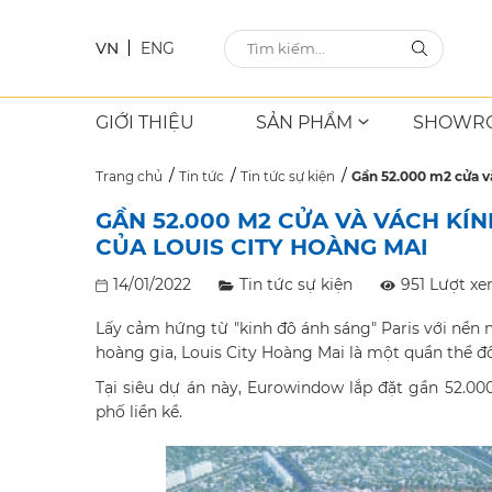
VN
ENG
GIỚI THIỆU
SẢN PHẨM
SHOWR
Trang chủ
Tin tức
Tin tức sự kiện
Gần 52.000 m2 cửa v
GẦN 52.000 M2 CỬA VÀ VÁCH K
CỦA LOUIS CITY HOÀNG MAI
14/01/2022
Tin tức sự kiện
951 Lượt x
Lấy cảm hứng từ "kinh đô ánh sáng" Paris với nền 
hoàng gia, Louis City Hoàng Mai là một quần thể đ
Tại siêu dự án này, Eurowindow lắp đặt gần 52.0
phố liền kề.