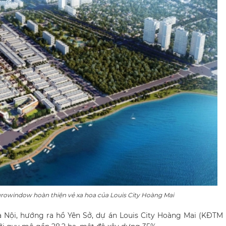
rowindow hoàn thiện vẻ xa hoa của Louis City Hoàng Mai
Nội, hướng ra hồ Yên Sở, dự án Louis City Hoàng Mai (KĐTM