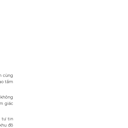
n cùng
tạo tầm
t không
ảm giác
 tư tin
 khu đô