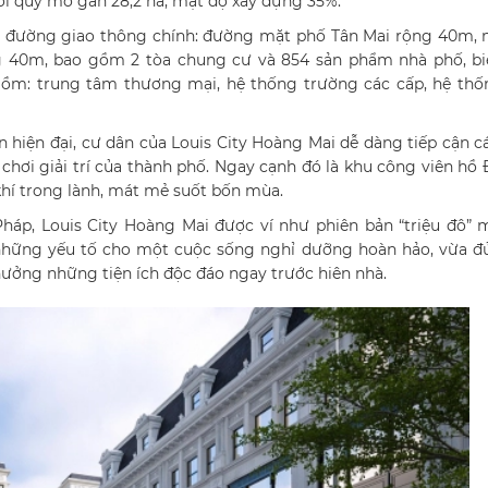
i với quy mô gần 28,2 ha, mật độ xây dựng 35%.
trục đường giao thông chính: đường mặt phố Tân Mai rộng 40m,
 40m, bao gồm 2 tòa chung cư và 854 sản phẩm nhà phố, biệ
 gồm: trung tâm thương mại, hệ thống trường các cấp, hệ thố
n hiện đại, cư dân của Louis City Hoàng Mai dễ dàng tiếp cận c
 chơi giải trí của thành phố. Ngay cạnh đó là khu công viên hồ
hí trong lành, mát mẻ suốt bốn mùa.
háp, Louis City Hoàng Mai được ví như phiên bản “triệu đô” 
 những yếu tố cho một cuộc sống nghỉ dưỡng hoàn hảo, vừa đ
 hưởng những tiện ích độc đáo ngay trước hiên nhà.