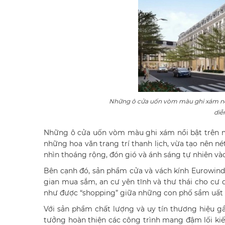
Những ô cửa uốn vòm màu ghi xám nổ
diễ
Những ô cửa uốn vòm màu ghi xám nổi bật trên m
những hoa văn trang trí thanh lịch, vừa tạo nên n
nhìn thoáng rộng, đón gió và ánh sáng tự nhiên và
Bên cạnh đó, sản phẩm cửa và vách kính Eurowind
gian mua sắm, an cư yên tĩnh và thư thái cho cư
như được “shopping” giữa những con phố sầm uất c
Với sản phẩm chất lượng và uy tín thương hiệu g
tưởng hoàn thiện các công trình mang đậm lối kiến