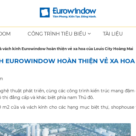
OOM
CÔNG TRÌNH TIÊU BIỂU
TÀI LIỆU
à vách kính Eurowindow hoàn thiện vẻ xa hoa của Louis City Hoàng Mai
ÍNH EUROWINDOW HOÀN THIỆN VẺ XA HOA
em
nghệ thuật phát triển, cùng các công trình kiến trúc mang đậm
ô thị đẳng cấp và khác biệt phía nam Thủ đô.
00 m2 cửa và vách kính cho các hạng mục biệt thự, shophouse