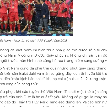
ệt Nam – Nhà tân vô địch AFF Suzuki Cup 2018
y bóng đá Việt Nam đã hiện thực hóa giấc mơ được sở hữu ch
Đông Nam Á cũng mơ ước. Giây phút ấy, không chỉ sân vận đ
 ngồi trước màn hình nhỏ cũng hò reo trong niềm sung sướng v
 Việt Nam cũng đã phải trải qua những phút giây căng thẳng
đi trên sân Bukit Jalil và màn so găng đầy kịch tính vừa kết th
 đến “một kịch bản khác”, khi họ coi trận thua 2 - 2 trong trậ
“lơi lỏng của hàng thủ”.
ẩu phục, khi các tuyển thủ Việt Nam đã chơi một thế trận cô
trả của Anh Đức là hệ quả tất yếu. Không có gì gọi là may m
g cấp do Thầy trò HLV Park Hang-seo dựng lên. Và cao hơn nữ