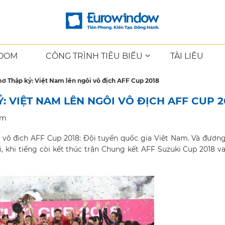
OOM
CÔNG TRÌNH TIÊU BIỂU
TÀI LIỆU
mơ Thập kỷ: Việt Nam lên ngôi vô địch AFF Cup 2018
: VIỆT NAM LÊN NGÔI VÔ ĐỊCH AFF CUP 2
em
vô địch AFF Cup 2018: Đội tuyển quốc gia Việt Nam. Và đươn
, khi tiếng còi kết thúc trận Chung kết AFF Suzuki Cup 2018 v