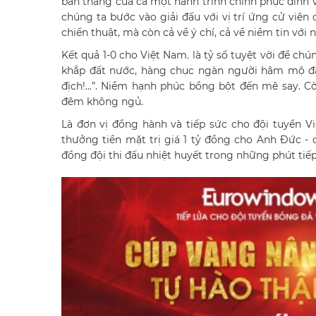
bàn thắng của cả một hành trình chinh phục đỉnh 
chúng ta bước vào giải đấu với vị trí ứng cử viên 
chiến thuật, mà còn cả về ý chí, cả về niềm tin với 
Kết quả 1-0 cho Việt Nam. là tỷ số tuyệt vời để ch
khắp đất nước, hàng chục ngàn người hâm mộ đã
địch!...”. Niềm hạnh phúc bồng bột đến mê say. 
đêm không ngủ.
Là đơn vị đồng hành và tiếp sức cho đội tuyển 
thưởng tiền mặt trị giá 1 tỷ đồng cho Anh Đức - 
đồng đội thi đấu nhiệt huyết trong những phút tiếp