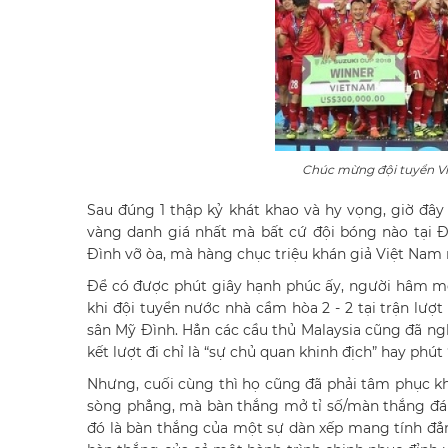
Chúc mừng đội tuyển Vi
Sau đúng 1 thập kỷ khát khao và hy vọng, giờ đâ
vàng danh giá nhất mà bất cứ đội bóng nào tại 
Đình vỡ òa, mà hàng chục triệu khán giả Việt Nam
Để có được phút giây hạnh phúc ấy, người hâm mộ
khi đội tuyển nước nhà cầm hòa 2 - 2 tại trận lượt 
sân Mỹ Đình. Hẳn các cầu thủ Malaysia cũng đã nghĩ
kết lượt đi chỉ là “sự chủ quan khinh địch” hay phút 
Nhưng, cuối cùng thì họ cũng đã phải tâm phục kh
sòng phẳng, mà bàn thắng mở tỉ số/màn thắng đáp 
đó là bàn thắng của một sự dàn xếp mang tính đẳn