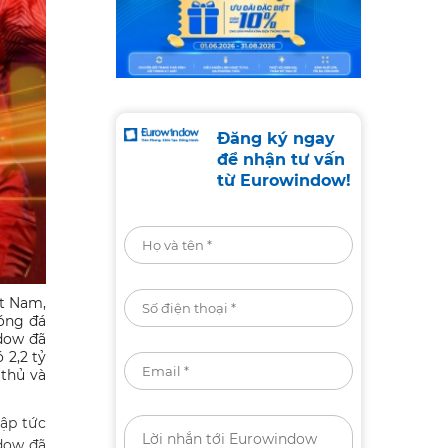
Đăng ký ngay
để nhận tư vấn
từ Eurowindow!
ệt Nam,
bóng đá
ndow đã
 2,2 tỷ
 thủ và
lập tức
ndow đã