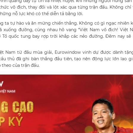
vinh quang đầy tự tin và nhiệt huyết khi những người hùng sân
chức vô địch, thay đổi và lột xác qua từng trận đấu. Không chỉ 
những nỗ lực khó có thể diễn tả bằng lời.
úng ta tự hào và ăn mừng chiến thắng. Không có gì ngạc nhiên k
 xuống đường, cùng nhau hô vang “Việt Nam vô địch! Việt 
Cờ Tổ quốc tung bay rợp trời khắp các nẻo đường. Đêm nay sẽ
Việt Nam từ đầu mùa giải, Eurowindow vinh dự được dành tặn
cầu thủ đã ghi bàn thắng đầu tiên, tạo nên động lực lớn lao g
 theo của trận đấu.