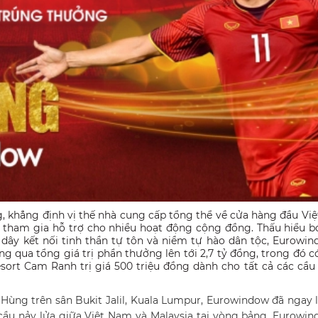
khẳng định vị thế nhà cung cấp tổng thể về cửa hàng đầu Vi
 tham gia hỗ trợ cho nhiều hoạt động cộng đồng. Thấu hiểu 
dây kết nối tinh thần tự tôn và niềm tự hào dân tộc, Eurowi
 qua tổng giá trị phần thưởng lên tới 2,7 tỷ đồng, trong đó có
ort Cam Ranh trị giá 500 triệu đồng dành cho tất cả các cầu
 Hùng trên sân Bukit Jalil, Kuala Lumpur, Eurowindow đã ngay 
cầu nảy lửa giữa Việt Nam và Malaysia tại vòng bảng, Eurowi