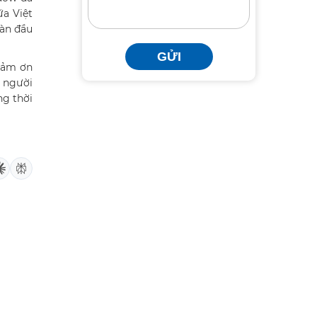
ữa Việt
bàn đầu
GỬI
Cảm ơn
g người
ng thời