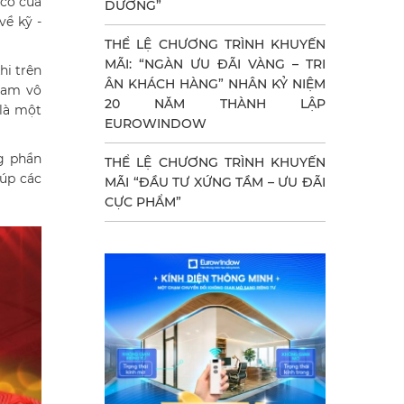
 cỏ của
DƯỠNG”
về kỹ -
THỂ LỆ CHƯƠNG TRÌNH KHUYẾN
MÃI: “NGÀN ƯU ĐÃI VÀNG – TRI
hi trên
ÂN KHÁCH HÀNG” NHÂN KỶ NIỆM
Nam vô
20 NĂM THÀNH LẬP
 là một
EUROWINDOW
g phần
THỂ LỆ CHƯƠNG TRÌNH KHUYẾN
iúp các
MÃI “ĐẦU TƯ XỨNG TẦM – ƯU ĐÃI
CỰC PHẨM”