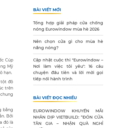
BÀI VIẾT MỚI
Tổng hợp giải pháp cửa chống
nóng Eurowindow mùa hè 2026
Nên chọn cửa gì cho mùa hè
nắng nóng?
iếc Cúp
Cập nhật cuộc thi "Eurowindow –
ộng Mỹ
Nơi làm việc tôi yêu": 16 câu
ô hạn.
chuyện đầu tiên và lời mời gọi
tiếp nối hành trình
 tột độ
úc trên
n chung
BÀI VIẾT ĐỌC NHIỀU
ng bằng
EUROWINDOW KHUYẾN MÃI
ắn. Bởi
NHÂN DỊP VIETBUILD: “ĐÓN CỬA
a đó là
TÂN GIA – NHẬN QUÀ NGHỈ