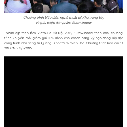
Chương trình biểu diễn nghệ thuật tại Khu trưng bày
và giới thiệu dản phẩm Eurowindow
Nhân dịp triển lãm Vietbuild Hà Nội 2015, Eurowindow triển khai chương
trình khuyến mãi giảm giá 10% dành cho khách hàng ký hợp đồng lắp đặt
công trình nhà riêng từ Quảng Bình trở ra miền Bắc. Chương trình kéo dài từ
20/3 đến 31/5/2015.