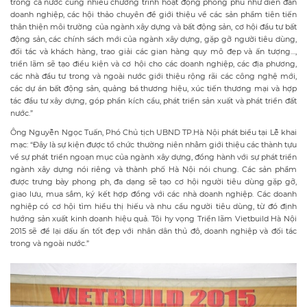
trong cả nước cùng nhiều chương trình hoạt động phong phú như diễn đàn
doanh nghiệp, các hội thảo chuyên đề giới thiệu về các sản phẩm tiên tiến
thân thiện môi trường của ngành xây dựng và bất động sản, cơ hội đầu tư bất
động sản, các chính sách mới của ngành xây dựng, gặp gỡ người tiêu dùng,
đối tác và khách hàng, trao giải các gian hàng quy mô đẹp và ấn tượng…,
triển lãm sẽ tạo điều kiện và cơ hội cho các doanh nghiệp, các địa phương,
các nhà đầu tư trong và ngoài nước giới thiệu rộng rãi các công nghệ mới,
các dự án bất động sản, quảng bá thương hiệu, xúc tiến thương mại và hợp
tác đầu tư xây dựng, góp phần kích cầu, phát triển sản xuất và phát triển đất
nước.”
Ông Nguyễn Ngọc Tuấn, Phó Chủ tịch UBND TP.Hà Nội phát biểu tại Lễ khai
mạc: “Đây là sự kiện được tổ chức thường niên nhằm giới thiệu các thành tựu
về sự phát triển ngoạn mục của ngành xây dựng, đồng hành với sự phát triển
ngành xây dựng nói riêng và thành phố Hà Nội nói chung. Các sản phẩm
được trưng bày phong ph, đa dạng sẽ tạo cơ hội người tiêu dùng gặp gỡ,
giao lưu, mua sắm, ký kết hợp đồng với các nhà doanh nghiệp. Các doanh
nghiệp có cơ hội tìm hiểu thị hiếu và nhu cầu người tiêu dùng, từ đó định
hướng sản xuất kinh doanh hiệu quả. Tôi hy vọng Triển lãm Vietbuild Hà Nội
2015 sẽ để lại dấu ấn tốt đẹp với nhân dân thủ đô, doanh nghiệp và đối tác
trong và ngoài nước.”