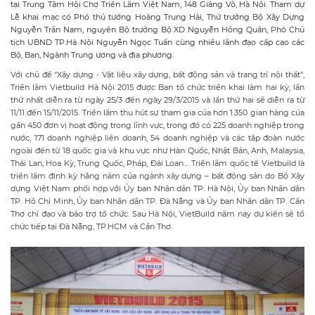
tại Trung Tâm Hội Chợ Triển Lãm Việt Nam, 148 Giảng Võ, Hà Nội. Tham dự
Lễ khai mạc có Phó thủ tướng Hoàng Trung Hải, Thứ trưởng Bộ Xây Dựng
Nguyễn Trần Nam, nguyên Bộ trưởng Bộ XD Nguyễn Hồng Quân, Phó Chủ
tịch UBND TP.Hà Nội Nguyễn Ngọc Tuấn cùng nhiều lãnh đạo cấp cao các
Bộ, Ban, Ngành Trung ương và địa phương.
Với chủ đề “Xây dựng - Vật liệu xây dựng, bất động sản và trang trí nội thất”,
Triển lãm Vietbuild Hà Nội 2015 được Ban tổ chức triển khai làm hai kỳ, lần
thứ nhất diễn ra từ ngày 25/3 đến ngày 29/3/2015 và lần thứ hai sẽ diễn ra từ
11/11 đến 15/11/2015. Triển lãm thu hút sự tham gia của hơn 1.350 gian hàng của
gần 450 đơn vị hoạt động trong lĩnh vực, trong đó có 225 doanh nghiệp trong
nước, 171 doanh nghiệp liên doanh, 54 doanh nghiệp và các tập đoàn nước
ngoài đến từ 18 quốc gia và khu vực như Hàn Quốc, Nhật Bản, Anh, Malaysia,
Thái Lan, Hoa Kỳ, Trung Quốc, Pháp, Đài Loan… Triển lãm quốc tế Vietbuild là
triển lãm định kỳ hằng năm của ngành xây dựng – bất động sản do Bộ Xây
dựng Việt Nam phối hợp với Ủy ban Nhân dân TP. Hà Nội, Ủy ban Nhân dân
TP. Hồ Chí Minh, Ủy ban Nhân dân TP. Đà Nẵng và Ủy ban Nhân dân TP. Cần
Thơ chỉ đạo và bảo trợ tổ chức. Sau Hà Nội, VietBuild năm nay dự kiến sẽ tổ
chức tiếp tại Đà Nẵng, TP.HCM và Cần Thơ.