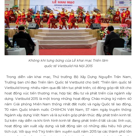
Không khí tưng bừng của Lễ khai mạc Triển lãm
quốc tế Vietbuild Hà Nội 2015
Trong diễn văn khai mạc, Thứ trưởng Bộ Xây Dựng Nguyễn Trần Nam,
Trưởng ban chỉ đạo Triển lãm Quốc tế Vietbuild cho biết: “Triển lãm quốc tế
Vietbuild trong nhiều năm qua đã liên tục phát triển, có đóng góp rất tốt cho
hoạt động xúc tiến thương mại, hợp tác đầu tư và phát triển của ngành xây
dựng. Vietbuild 2015 là một trong những hoạt động Chào mừng kỷ niệm 40
năm Giải phóng Miền Nam thống nhất đất nước và ngày Quốc tế lao động,
70 năm Quốc khánh nước CHXHCN Việt Nam, 57 năm ngày truyền thống
Ngành xây dựng Việt Nam và là sự kiện góp phần thúc đẩy phát triển kinh tế.
Sự kiện này diễn ra khi tình hình kinh tế đang phát triển ở tất cả các lĩnh vực,
hoạt động sản xuất xây dựng và bất động sản có những dấu hiệu hồi phục
tích cực. Với quy mô 7 kỳ triển lãm xuyên suốt năm 2015 tại các thành phố lớn