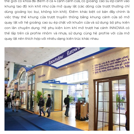
thế giới có khóa đa điểm ở cả 4 cạnh cánh cửa, có gioăng cao su ép cánh vào
khung tạo độ kín khít như cửa mở quay lật (các dòng cửa trượt thường chỉ
dùng gioăng lọc bụi, không kín khít). Điểm khác biệt cơ bản đây chính là
việc thay thế khung cửa trượt truyền thống bằng khung cánh cửa sổ mở
quay lật với hệ gioăng cao su ép chặt với khuôn cửa và sử dụng bộ phụ kiện
con lăn chuyên dụng. Hệ phụ kiện kim khí mở trượt hai cánh INNOWA có
thể lắp trên cả profile nhôm và nhựa, sử dụng cùng hệ profile với cửa mở
quay lật nên thích hợp với nhiều dạng kiến trúc khác nhau.