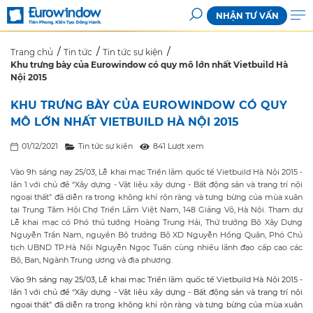
NHẬN TƯ VẤN
Trang chủ
Tin tức
Tin tức sự kiện
Khu trưng bày của Eurowindow có quy mô lớn nhất Vietbuild Hà
Nội 2015
KHU TRƯNG BÀY CỦA EUROWINDOW CÓ QUY
MÔ LỚN NHẤT VIETBUILD HÀ NỘI 2015
01/12/2021
Tin tức sự kiện
841 Lượt xem
Vào 9h sáng nay 25/03, Lễ khai mạc Triển lãm quốc tế Vietbuild Hà Nội 2015 -
lần 1 với chủ đề “Xây dựng - Vật liệu xây dựng - Bất động sản và trang trí nội
ngoại thất” đã diễn ra trong không khí rộn ràng và tưng bừng của mùa xuân
tại Trung Tâm Hội Chợ Triển Lãm Việt Nam, 148 Giảng Võ, Hà Nội. Tham dự
Lễ khai mạc có Phó thủ tướng Hoàng Trung Hải, Thứ trưởng Bộ Xây Dựng
Nguyễn Trần Nam, nguyên Bộ trưởng Bộ XD Nguyễn Hồng Quân, Phó Chủ
tịch UBND TP.Hà Nội Nguyễn Ngọc Tuấn cùng nhiều lãnh đạo cấp cao các
Bộ, Ban, Ngành Trung ương và địa phương.
Vào 9h sáng nay 25/03, Lễ khai mạc Triển lãm quốc tế Vietbuild Hà Nội 2015 -
lần 1 với chủ đề “Xây dựng - Vật liệu xây dựng - Bất động sản và trang trí nội
ngoại thất” đã diễn ra trong không khí rộn ràng và tưng bừng của mùa xuân