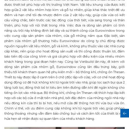
được thiết kế phù hợp với thị trường Việt Nam. Vật liệu khung cửa được kết
hợp giữa 2 vật liệu nhôm hợp kim và gỗ tự nhiên, giúp khai thác triệt để ưu
điểm và hạn chế tối đa nhược điểm của 2 vật liệu này, giúp cửa vừa có kết
cấu vững chắc, bền trước các tác động của thời tiết, vừa sang trọng và thân
thiện, phù hợp với nội thất trong nhà. Việc đưa ra dòng sản phẩm có tính
năng ưu trội này khẳng định bề dày và sự thành công của Eurowindow trong
việc cung cấp sản phẩm cửa nhôm, cửa gỗ những năm qua. Đặc biệt, sản
phẩm cửa nhôm gỗ thương hiệu Eurowindow do công ty chủ động được
nguồn nguyên vật liệu nhôm, gỗ và kính, không phụ thuộc vào các nhà cung
cấp khác, nên giúp cho hoạt động sản xuất và thi công được thuận lợi, đảm
bảo tiến độ của công trình và giá cả phù hợp với điều kiện của nhiều nhóm
khách hàng trong giai đoạn hiện nay. Cũng tại Vietbuild lần này, đi kèm với
dòng sản phẩm cửa nhôm gỗ, Eurowindow cũng lần đầu trưng bày, giới
thiệu tới khách tham quan hệ phụ kiện mới – bộ thông khí, chống ồn Thesan.
Thiết bị này được lắp ở cạnh trên ô chờ (độc lập với cửa), với cơ chế hoạt động
dùng động cơ để hút không khí từ ngoài trời vào nhà, giúp lọc sạch bụi qua 2
tầng lưới lọc, đồng thời bố trí tiêu âm trên đường dẫn khí để ngăn không cho
tiếng ồn lọt vào nhà qua. Bộ thông khí, chống ồn Thesan rất thích hợp lắp kết
hợp với các bộ cửa ở mặt tiền nhà phố, bởi đặc điểm của những ngôi nhà này
nếu đóng kín cửa thì bị bí hơi, nếu mở cửa để thông hơi thì vừa bụi vừa ồn.
Chính vì thế, với ưu điểm cung cấp không khí từ ngoài trời vào, giúp phòng
thông thoáng nhưng vẫn đảm bảo chống bụi và cách âm tốt của thiết bị này
hứa hẹn sẽ nhận được sự quan tâm của nhiều khách hàng.