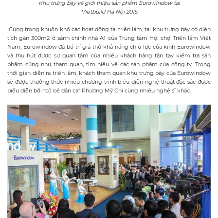
Khu trưng bày và giới thiệu sản phẩm Eurowindow tại
Vietbuild Hà Nội 2015
Cũng trong khuôn khổ các hoạt động tại triển lãm, tại khu trưng bày có diện
tích gần 300m2 ở sảnh chính nhà A1 của Trung tâm Hội chợ Triển lãm Việt
Nam, Eurowindow đã bố trí giá thử khả năng chịu lực của kính Eurowindow
và thu hút được sự quan tâm của nhiều khách hàng tận tay kiểm tra sản
phẩm cũng như tham quan, tìm hiểu về các sản phẩm của công ty. Trong
thời gian diễn ra triển lãm, khách tham quan khu trưng bày của Eurowindow
sẽ được thưởng thức nhiều chương trình biểu diễn nghệ thuật đặc sắc được
biểu diễn bởi “cô bé dân ca” Phương Mỹ Chi cùng nhiều nghệ sĩ khác.