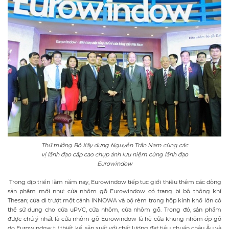
Thứ trưởng Bộ Xây dựng Nguyễn Trần Nam cùng các
vị lãnh đạo cấp cao chụp ảnh lưu niệm cùng lãnh đạo
Eurowindow
Trong dịp triển lãm năm nay, Eurowindow tiếp tục giới thiệu thêm các dòng
sản phẩm mới như: cửa nhôm gỗ Eurowindow có trang bị bộ thông khí
Thesan; cửa đi trượt một cánh INNOWA và bộ rèm trong hộp kính khổ lớn có
thể sử dụng cho cửa uPVC, cửa nhôm, cửa nhôm gỗ. Trong đó, sản phẩm
được chú ý nhất là cửa nhôm gỗ Eurowindow là hệ cửa khung nhôm ốp gỗ
do Eurowindow tự thiết kế, sản xuất với chất lượng đạt tiêu chuẩn châu Âu và